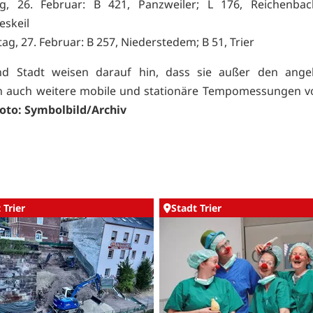
ag, 26. Februar: B 421, Panzweiler; L 176, Reichenbac
skeil
ag, 27. Februar: B 257, Niederstedem; B 51, Trier
und Stadt weisen darauf hin, dass sie außer den ange
en auch weitere mobile und stationäre Tempomessungen 
oto: Symbolbild/Archiv
 Trier
Stadt Trier