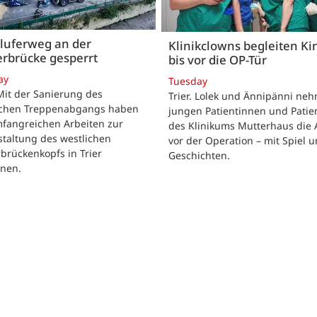
luferweg an der
Klinikclowns begleiten Ki
rbrücke gesperrt
bis vor die OP-Tür
ay
Tuesday
 Mit der Sanierung des
Trier. Lolek und Ännipänni ne
ichen Treppenabgangs haben
jungen Patientinnen und Patie
mfangreichen Arbeiten zur
des Klinikums Mutterhaus die 
taltung des westlichen
vor der Operation – mit Spiel 
brückenkopfs in Trier
Geschichten.
nen.