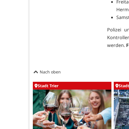
Freit
Herme
Samst
Polizei 
Kontroll
werden.
F
Nach oben
Stadt Trier
Stadt