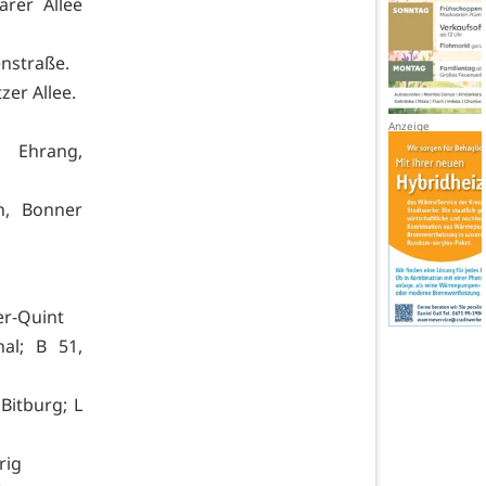
arer Allee
enstraße.
zer Allee.
 Ehrang,
en, Bonner
ier-Quint
al; B 51,
Bitburg; L
rig