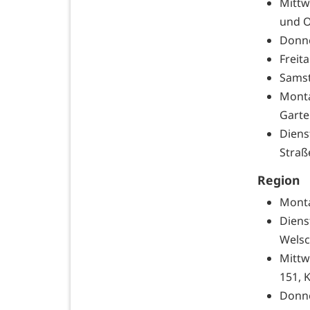
Mittw
und O
Donne
Freit
Samst
Mont
Garte
Diens
Straß
Region
Monta
Diens
Welsc
Mittw
151, 
Donne