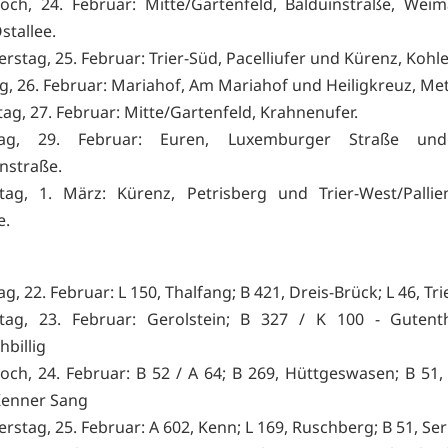
och, 24. Februar: Mitte/Gartenfeld, Balduinstraße, Weim
stallee.
rstag, 25. Februar: Trier-Süd, Pacelliufer und Kürenz, Kohl
ag, 26. Februar: Mariahof, Am Mariahof und Heiligkreuz, Met
ag, 27. Februar: Mitte/Gartenfeld, Krahnenufer.
ag, 29. Februar: Euren, Luxemburger Straße und
nstraße.
tag, 1. März: Kürenz, Petrisberg und Trier-West/Palli
e.
g, 22. Februar: L 150, Thalfang; B 421, Dreis-Brück; L 46, Tr
tag, 23. Februar: Gerolstein; B 327 / K 100 - Gutenth
hbillig
och, 24. Februar: B 52 / A 64; B 269, Hüttgeswasen; B 51, 
Kenner Sang
rstag, 25. Februar: A 602, Kenn; L 169, Ruschberg; B 51, Ser