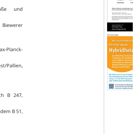
raße und
 Biewerer
ax-Planck-
t/Pallien,
sch B 247,
tedem B 51,