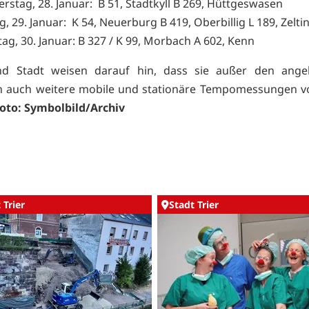
rstag, 28. Januar: B 51, Stadtkyll B 269, Hüttgeswasen
ag, 29. Januar: K 54, Neuerburg B 419, Oberbillig L 189, Zelt
ag, 30. Januar: B 327 / K 99, Morbach A 602, Kenn
und Stadt weisen darauf hin, dass sie außer den ange
en auch weitere mobile und stationäre Tempomessungen 
oto: Symbolbild/Archiv
 Trier
Stadt Trier