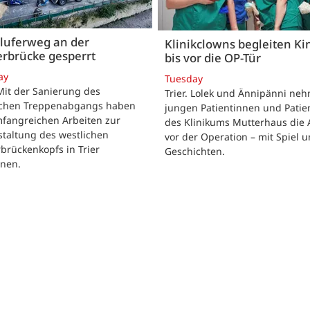
luferweg an der
Klinikclowns begleiten Ki
rbrücke gesperrt
bis vor die OP-Tür
ay
Tuesday
 Mit der Sanierung des
Trier. Lolek und Ännipänni ne
ichen Treppenabgangs haben
jungen Patientinnen und Patie
mfangreichen Arbeiten zur
des Klinikums Mutterhaus die 
taltung des westlichen
vor der Operation – mit Spiel 
brückenkopfs in Trier
Geschichten.
nen.