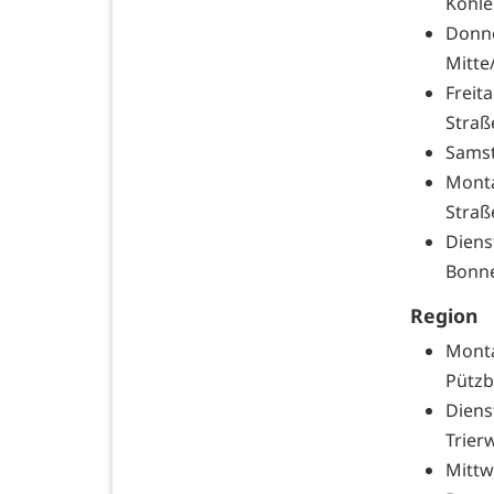
Kohle
Donn
Mitte
Freit
Straß
Samst
Monta
Straß
Diens
Bonne
Region
Monta
Pütz
Diens
Trierw
Mittw