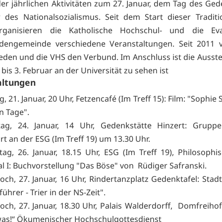
r jährlichen Aktivitäten zum 27. Januar, dem Tag des Ge
 des Nationalsozialismus. Seit dem Start dieser Tradit
rganisieren die Katholische Hochschul- und die Eva
ndengemeinde verschiedene Veranstaltungen. Seit 2011 v
ieden und die VHS den Verbund. Im Anschluss ist die Ausst
 bis 3. Februar an der Universität zu sehen ist
altungen
g, 21. Januar, 20 Uhr, Fetzencafé (Im Treff 15): Film: "Sophie S
en Tage".
ag, 24. Januar, 14 Uhr, Gedenkstätte Hinzert: Gruppe
rt an der ESG (Im Treff 19) um 13.30 Uhr.
tag, 26. Januar, 18.15 Uhr, ESG (Im Treff 19), Philosophi
al I: Buchvorstellung "Das Böse" von Rüdiger Safranski.
och, 27. Januar, 16 Uhr, Rindertanzplatz Gedenktafel: Sta
führer - Trier in der NS-Zeit".
och, 27. Januar, 18.30 Uhr, Palais Walderdorff, Domfreihof
was!“ Ökumenischer Hochschulgottesdienst