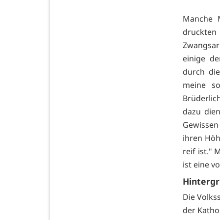
Manche M
druckten 
Zwangsarb
einige de
durch die
meine so
Brüderlic
dazu die
Gewissen 
ihren Höh
reif ist.
ist eine 
Hinterg
Die Volkss
der Katho