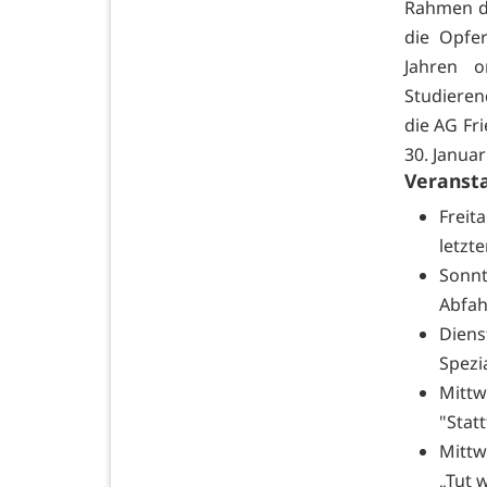
Rahmen de
die Opfer
Jahren o
Studiere
die AG Fr
30. Januar
Veranst
Freita
letzt
Sonnt
Abfah
Diens
Spezi
Mittw
"Statt
Mittw
„Tut 