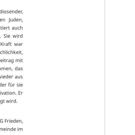
iosender,
ten Juden,
tiert auch
. Sie wird
 Kraft war
lichkeit,
eitrag mit
mmen, das
wieder aus
er für sie
vation. Er
gt wird.
AG Frieden,
emeinde im