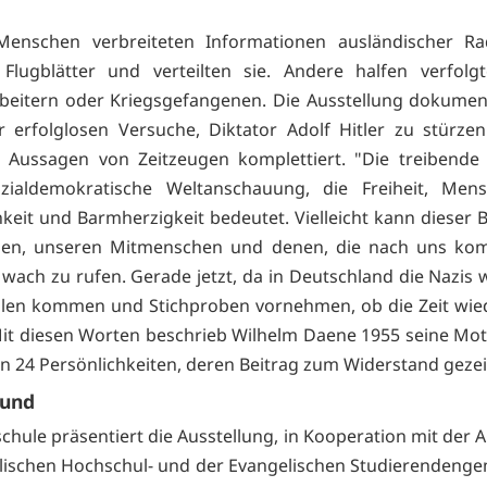
enschen verbreiteten Informationen ausländischer Rad
Flugblätter und verteilten sie. Andere halfen verfolg
eitern oder Kriegsgefangenen. Die Ausstellung dokumen
r erfolglosen Versuche, Diktator Adolf Hitler zu stürzen
 Aussagen von Zeitzeugen komplettiert. "Die treibende
zialdemokratische Weltanschauung, die Freiheit, Mensch
hkeit und Barmherzigkeit bedeutet. Vielleicht kann dieser B
nen, unseren Mitmenschen und denen, die nach uns ko
wach zu rufen. Gerade jetzt, da in Deutschland die Nazis 
len kommen und Stichproben vornehmen, ob die Zeit wied
" Mit diesen Worten beschrieb Wilhelm Daene 1955 seine Moti
von 24 Persönlichkeiten, deren Beitrag zum Widerstand gezei
rund
chule präsentiert die Ausstellung, in Kooperation mit der 
lischen Hochschul- und der Evangelischen Studierendeng