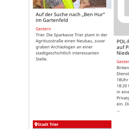
Auf der Suche nach „Ben Hur“
im Gartenfeld
Gestern
Trier. Die Sparkasse Trier plant in der
Agritiusstraße einen Neubau, zuvor
POL-
auf P
graben Archäologen an einer
Nied
stadtgeschichtlich interessanten
Stelle.
Geste
Birken
Dienst
18Uhr 
18:20 
in ein
Priva
ein. D
…
Stadt Trier