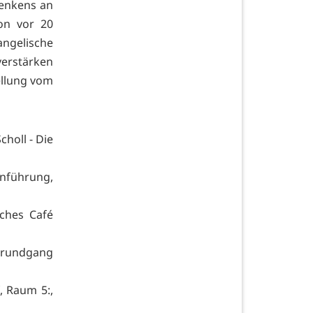
denkens an
ion vor 20
ngelische
erstärken
ellung vom
choll - Die
nführung,
sches Café
dtrundgang
, Raum 5:,