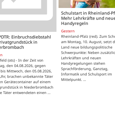
Schulstart in Rheinland-Pf
Mehr Lehrkräfte und neu
Handyregeln
Gestern
Rheinland-Pfalz (red). Zum Sch
PDTR: Einbruchsdiebstahl
rivatgrundstück in
am Montag, 10. August, setzt 
erbrombach
Land neue bildungspolitische
Schwerpunkte: Neben zusätzli
rn
Lehrkräften und neuen
feld (ots) - In der Zeit von
Handyregelungen stehen
ag, den 04.08.2026, gegen
Sprachförderung, Ganztag,
bis Mittwoch, den 05.08.2026,
Informatik und Schulsport im
Uhr, brachen unbekannte Täter
Mittelpunkt. …
en Gerätecontainer auf einem
tgrundstück in Niederbrombach
ie Täter entwendeten einen ...