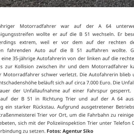
jähriger Motorradfahrer war auf der A 64 unterw
igungsstreifen wollte er auf die B 51 wechseln. Er bes
lerdings extrem, weil er vor dem auf der rechten d
en fahrenden Auto auf die B 51 auffahren wollte. Gle
 eine 35-jährige Autofahrerin von der linken auf die rechte
es zur Kollision zwischen ihr und dem Motorradfahrer k
 Motorradfahrer schwer verletzt. Die Autofahrerin blieb u
tschadenshöhe beläuft sich auf circa 7.000 Euro. Die Unfall
Dauer der Unfallaufnahme auf einer Fahrspur gesperrt. 
 auf der B 51 in Richtung Trier und auf der A 64 aus
 ein starker Rückstau. Aufgrund ausgetretener Betriebs
traßenmeisterei Trier vor Ort, um die Fahrbahn zu reinig
beten, sich mit der Polizeiinspektion Trier unter Telefon 
erbindung zu setzen.
Fotos: Agentur Siko