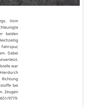
egs. Vom
chleunigte
er beiden
ichzeitig
 Fahrspur,
am. Dabei
nverletzt.
stelle war
Hierdurch
 Richtung
stoffe bei
en. Zeugen
0651/9779-