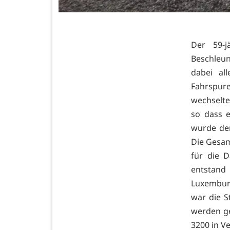
Der 59-
Beschleun
dabei al
Fahrspur
wechselte
so dass 
wurde der
Die Gesam
für die 
entstand
Luxemburg
war die S
werden ge
3200 in V