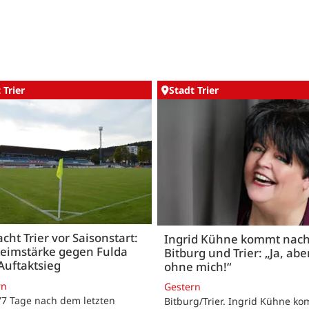
 Trier
Stadt Trier
acht Trier vor Saisonstart:
Ingrid Kühne kommt nac
Heimstärke gegen Fulda
Bitburg und Trier: „Ja, abe
Auftaktsieg
ohne mich!“
rn
Gestern
 77 Tage nach dem letzten
Bitburg/Trier. Ingrid Kühne k