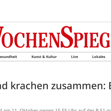
esundheit
Kunst & Kultur
Live
Lokales
ad krachen zusammen: 
d am 11. Oktober gegen 15.55 Uhr auf der B 51 in