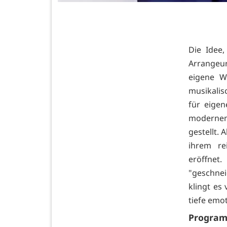
Die Idee,
Arrangeu
eigene W
musikalis
für eigen
modernen
gestellt. 
ihrem re
eröffne
"geschnei
klingt es
tiefe emot
Progra