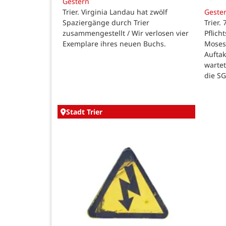
Gestern
Trier. Virginia Landau hat zwölf
Geste
Spaziergänge durch Trier
Trier.
zusammengestellt / Wir verlosen vier
Pflich
Exemplare ihres neuen Buchs.
Moses
Auftak
warte
die SG
Stadt Trier