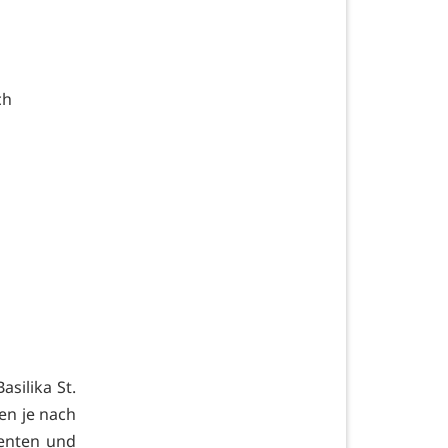
ch
silika St.
ten je nach
denten und