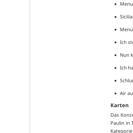
Menue
Sicil
Menue
Ich s
Nun k
Ich h
Schlu
Air a
Karten
Das Konze
Paulin in 
Kategorie