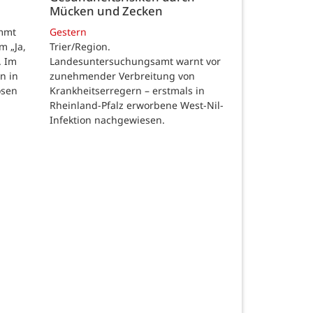
Mücken und Zecken
Gestern
ommt
Trier/Region.
m „Ja,
Landesuntersuchungsamt warnt vor
. Im
zunehmender Verbreitung von
n in
Krankheitserregern – erstmals in
osen
Rheinland-Pfalz erworbene West-Nil-
Infektion nachgewiesen.