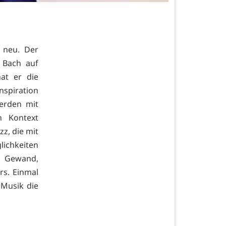
t neu. Der
 Bach auf
at er die
nspiration
werden mit
n Kontext
zz, die mit
ichkeiten
 Gewand,
rs. Einmal
 Musik die