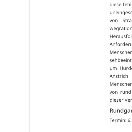
diese fehl
uneingesc
von Str
wegratio
Herausf
Anforder
Menschen
sehbeeint
um Hürde
Anstrich
Menschen
von rund 
dieser Ve
Rundgan
Termin: 6.