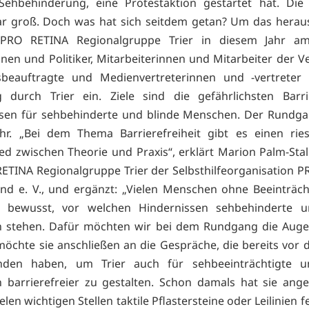
Sehbehinderung, eine Protestaktion gestartet hat. Die
r groß. Doch was hat sich seitdem getan? Um das herau
 PRO RETINA Regionalgruppe Trier in diesem Jahr am
innen und Politiker, Mitarbeiterinnen und Mitarbeiter der V
nsbeauftragte und Medienvertreterinnen und -vertreter
 durch Trier ein. Ziele sind die gefährlichsten Barr
sen für sehbehinderte und blinde Menschen. Der Rundga
r. „Bei dem Thema Barrierefreiheit gibt es einen rie
ed zwischen Theorie und Praxis“, erklärt Marion Palm-Stalp
ETINA Regionalgruppe Trier der Selbsthilfeorganisation 
nd e. V., und ergänzt: „Vielen Menschen ohne Beeinträch
t bewusst, vor welchen Hindernissen sehbehinderte u
 stehen. Dafür möchten wir bei dem Rundgang die Augen
möchte sie anschließen an die Gespräche, die bereits vor d
unden haben, um Trier auch für sehbeeinträchtigte u
barrierefreier zu gestalten. Schon damals hat sie ang
elen wichtigen Stellen taktile Pflastersteine oder Leilinien 