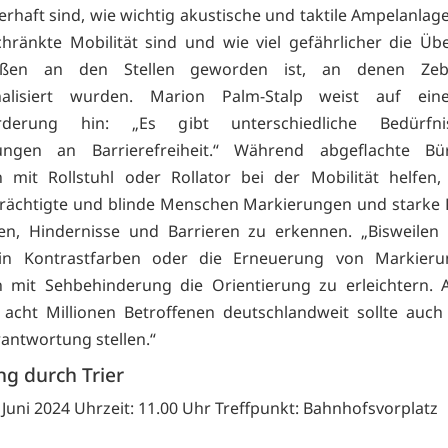
erhaft sind, wie wichtig akustische und taktile Ampelanlag
hränkte Mobilität sind und wie viel gefährlicher die Ü
aßen an den Stellen geworden ist, an denen Zebra
nalisiert wurden. Marion Palm-Stalp weist auf ein
orderung hin: „Es gibt unterschiedliche Bedürfn
ungen an Barrierefreiheit.“ Während abgeflachte Bür
 mit Rollstuhl oder Rollator bei der Mobilität helfen,
rächtigte und blinde Menschen Markierungen und starke 
n, Hindernisse und Barrieren zu erkennen. „Bisweilen r
 in Kontrastfarben oder die Erneuerung von Markier
 mit Sehbehinderung die Orientierung zu erleichtern. A
acht Millionen Betroffenen deutschlandweit sollte auch 
rantwortung stellen.“
g durch Trier
 Juni 2024 Uhrzeit: 11.00 Uhr Treffpunkt: Bahnhofsvorplatz