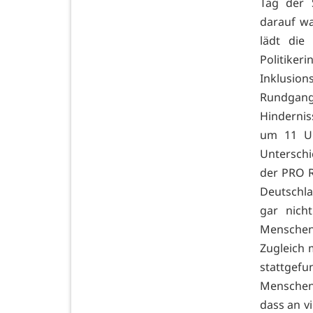
Tag der 
darauf wa
lädt die
Politiker
Inklusio
Rundgang
Hindernis
um 11 Uh
Unterschi
der PRO R
Deutschla
gar nich
Menschen
Zugleich 
stattgef
Menschen 
dass an vi