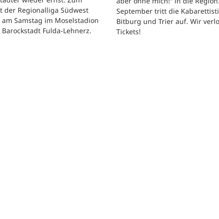
aber ohne mich!“ in die Region
t der Regionalliga Südwest
September tritt die Kabarettisti
t am Samstag im Moselstadion
Bitburg und Trier auf. Wir verl
 Barockstadt Fulda-Lehnerz.
Tickets!