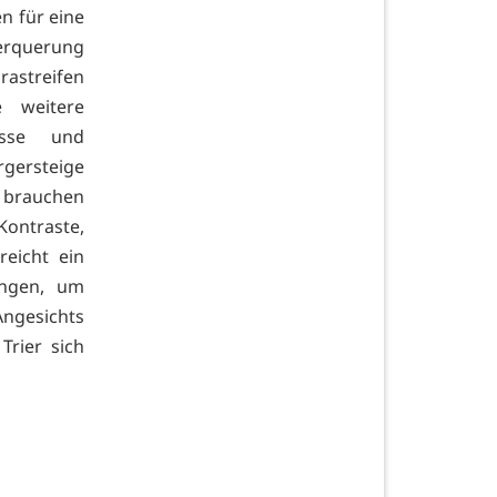
en für eine
berquerung
streifen
e weitere
isse und
gersteige
 brauchen
Kontraste,
eicht ein
ungen, um
ngesichts
Trier sich