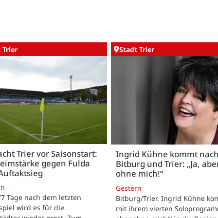
 Trier
Stadt Trier
acht Trier vor Saisonstart:
Ingrid Kühne kommt nac
Heimstärke gegen Fulda
Bitburg und Trier: „Ja, abe
Auftaktsieg
ohne mich!“
rn
Gestern
 77 Tage nach dem letzten
Bitburg/Trier. Ingrid Kühne k
tspiel wird es für die
mit ihrem vierten Soloprogram
tädter wieder ernst. Zum