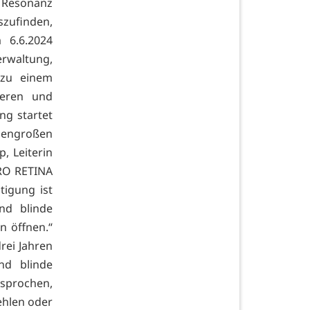
 Resonanz
szufinden,
 6.6.2024
erwaltung,
 zu einem
ieren und
ng startet
sengroßen
, Leiterin
PRO RETINA
tigung ist
nd blinde
 öffnen.“
rei Jahren
nd blinde
esprochen,
fehlen oder