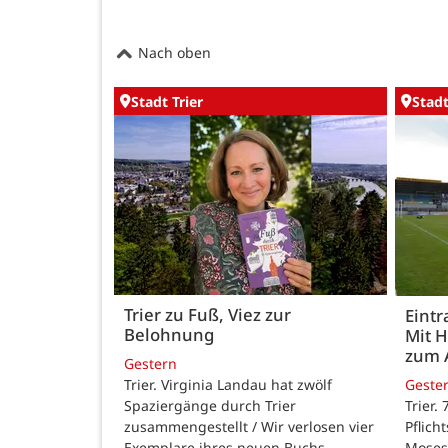
Nach oben
Stadt Trier
Stadt
Trier zu Fuß, Viez zur
Eintr
Belohnung
Mit 
zum 
Gestern
Trier. Virginia Landau hat zwölf
Geste
Spaziergänge durch Trier
Trier.
zusammengestellt / Wir verlosen vier
Pflich
Exemplare ihres neuen Buchs.
Moses