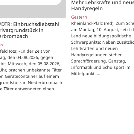
Mehr Lehrkräfte und neu
Handyregeln
Gestern
Rheinland-Pfalz (red). Zum Sch
PDTR: Einbruchsdiebstahl
rivatgrundstück in
am Montag, 10. August, setzt 
erbrombach
Land neue bildungspolitische
Schwerpunkte: Neben zusätzli
rn
Lehrkräften und neuen
feld (ots) - In der Zeit von
Handyregelungen stehen
ag, den 04.08.2026, gegen
Sprachförderung, Ganztag,
bis Mittwoch, den 05.08.2026,
Informatik und Schulsport im
Uhr, brachen unbekannte Täter
Mittelpunkt. …
en Gerätecontainer auf einem
tgrundstück in Niederbrombach
ie Täter entwendeten einen ...