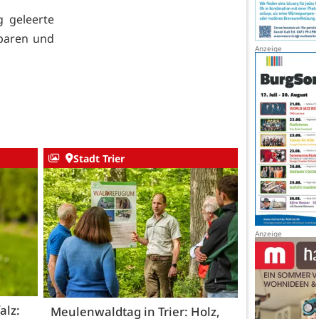
g geleerte
sparen und
Stadt Trier
alz:
Meulenwaldtag in Trier: Holz,