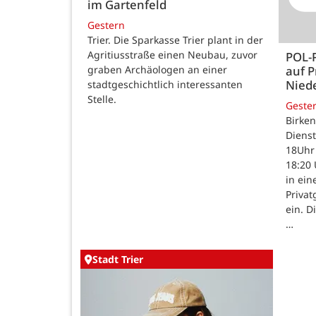
im Gartenfeld
Gestern
Trier. Die Sparkasse Trier plant in der
Agritiusstraße einen Neubau, zuvor
POL-
auf P
graben Archäologen an einer
Nied
stadtgeschichtlich interessanten
Stelle.
Geste
Birken
Dienst
18Uhr 
18:20 
in ein
Priva
ein. D
…
Stadt Trier