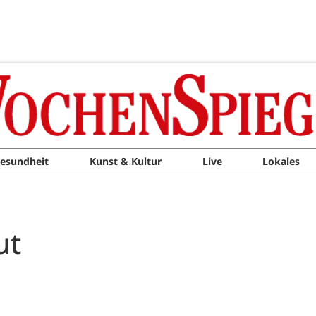
esundheit
Kunst & Kultur
Live
Lokales
ut