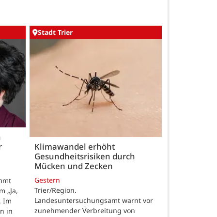
Stadt Trier
h
r
Klimawandel erhöht
Gesundheitsrisiken durch
Mücken und Zecken
Gestern
ommt
Trier/Region.
m „Ja,
Landesuntersuchungsamt warnt vor
. Im
zunehmender Verbreitung von
n in