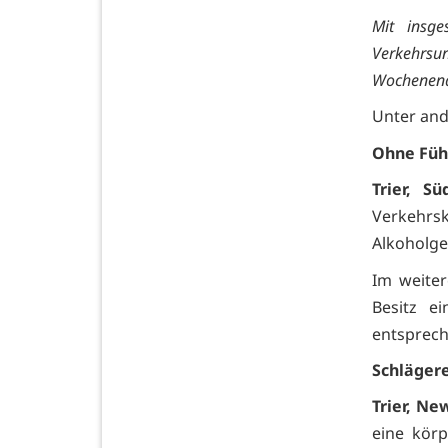
Mit insg
Verkehrsu
Wochenende
Unter and
Ohne Füh
Trier, Sü
Verkehrsk
Alkoholge
Im weiter
Besitz e
entsprech
Schläger
Trier, Ne
eine kör