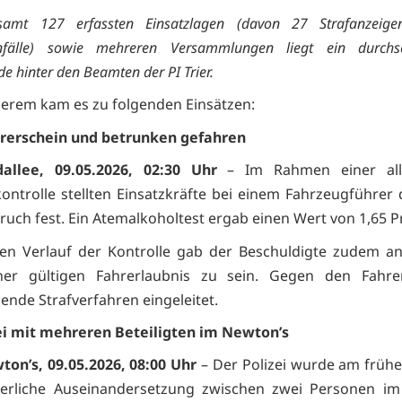
esamt 127 erfassten Einsatzlagen (davon 27 Strafanzeig
nfälle) sowie mehreren Versammlungen liegt ein durchsch
 hinter den Beamten der PI Trier.
erem kam es zu folgenden Einsätzen:
rerschein und betrunken gefahren
dallee, 09.05.2026, 02:30 Uhr
– Im Rahmen einer all
ontrolle stellten Einsatzkräfte bei einem Fahrzeugführer 
ruch fest. Ein Atemalkoholtest ergab einen Wert von 1,65 P
en Verlauf der Kontrolle gab der Beschuldigte zudem an
iner gültigen Fahrerlaubnis zu sein. Gegen den Fahr
ende Strafverfahren eingeleitet.
ei mit mehreren Beteiligten im Newton’s
wton’s, 09.05.2026, 08:00 Uhr
– Der Polizei wurde am früh
perliche Auseinandersetzung zwischen zwei Personen im