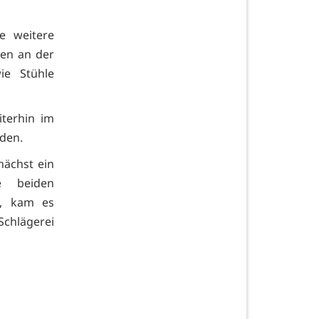
e weitere
nen an der
ie Stühle
iterhin im
den.
nächst ein
e beiden
n, kam es
Schlägerei