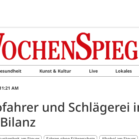
esundheit
Kunst & Kultur
Live
Lokales
11:21 AM
fahrer und Schlägerei 
 Bilanz
runkenheit am Steuer
Fahren ohne Führerschein
Alkohol am Steuer