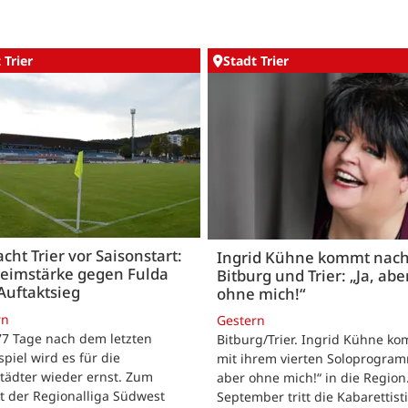
 Trier
Stadt Trier
acht Trier vor Saisonstart:
Ingrid Kühne kommt nac
Heimstärke gegen Fulda
Bitburg und Trier: „Ja, abe
Auftaktsieg
ohne mich!“
rn
Gestern
 77 Tage nach dem letzten
Bitburg/Trier. Ingrid Kühne k
tspiel wird es für die
mit ihrem vierten Soloprogram
tädter wieder ernst. Zum
aber ohne mich!“ in die Region
t der Regionalliga Südwest
September tritt die Kabarettisti