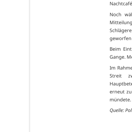
Nachtcafé
Noch wäh
Mitteilun
Schläger
geworfen
Beim Eint
Gange. Me
Im Rahmen
Streit 
Hauptbet
erneut zu
mündete.
Quelle:
Pol