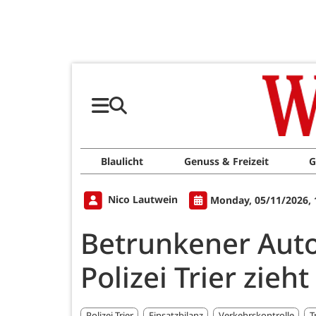
Blaulicht
Genuss & Freizeit
G
Nico Lautwein
Monday, 05/11/2026, 
Betrunkener Auto
Polizei Trier zieht
Polizei Trier
Einsatzbilanz
Verkehrskontrolle
T