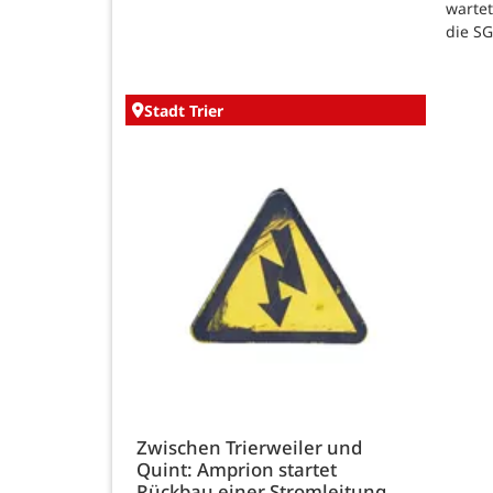
warte
die SG
Stadt Trier
Zwischen Trierweiler und
Quint: Amprion startet
Rückbau einer Stromleitung