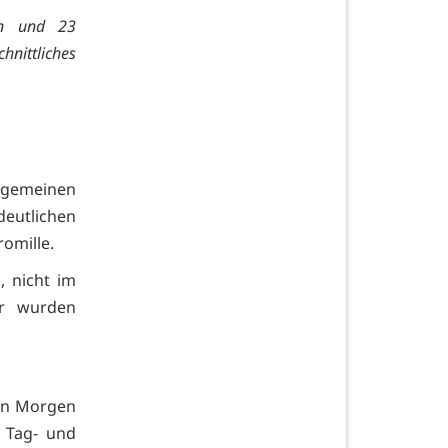
en und 23
nittliches
gemeinen
deutlichen
romille.
, nicht im
er wurden
en Morgen
 Tag- und