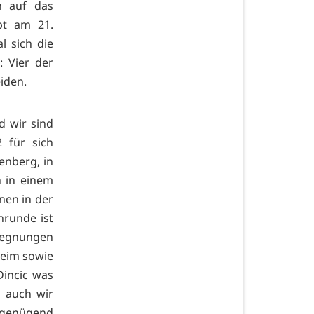
n auf das
bt am 21.
l sich die
: Vier der
eiden.
d wir sind
2 für sich
enberg, in
h in einem
nen in der
nrunde ist
egegnungen
heim sowie
Dincic was
n auch wir
 genügend