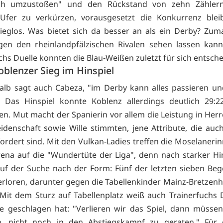
h umzustoßen" und den Rückstand von zehn Zähler
 Ufer zu verkürzen, vorausgesetzt die Konkurrenz blei
sieglos. Was bietet sich da besser an als ein Derby? Zuma
gen den rheinlandpfälzischen Rivalen sehen lassen kann
chs Duelle konnten die Blau-Weißen zuletzt für sich entsch
oblenzer Sieg im Hinspiel
lb sagt auch Cabeza, "im Derby kann alles passieren un
" Das Hinspiel konnte Koblenz allerdings deutlich 29:2
en. Mut macht der Spanierin vor allem die Leistung in Herr
idenschaft sowie Wille stimmten, jene Attribute, die auc
ordert sind. Mit den Vulkan-Ladies treffen die Moselanerin
ena auf die "Wundertüte der Liga", denn nach starker Hi
uf der Suche nach der Form: Fünf der letzten sieben B
rloren, darunter gegen die Tabellenkinder Mainz-Bretzen
 Mit dem Sturz auf Tabellenplatz weiß auch Trainerfuchs 
e geschlagen hat: "Verlieren wir das Spiel, dann müsse
n, nicht noch in den Abstiegskampf zu geraten." Für