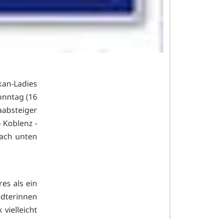
an-Ladies
onntag (16
absteiger
- Koblenz -
ach unten
es als ein
ädterinnen
vielleicht