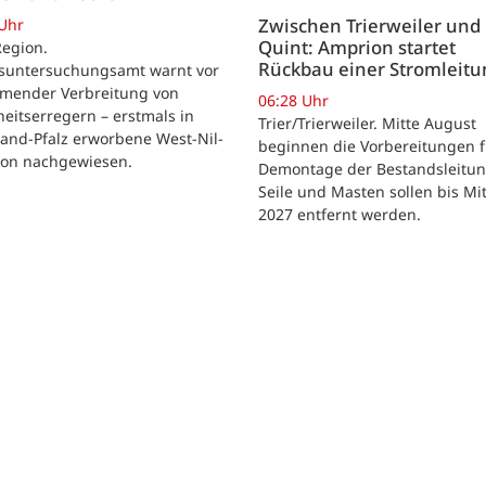
Zwischen Trierweiler und
 Uhr
Quint: Amprion startet
Region.
Rückbau einer Stromleitu
suntersuchungsamt warnt vor
mender Verbreitung von
06:28 Uhr
eitserregern – erstmals in
Trier/Trierweiler. Mitte August
and-Pfalz erworbene West-Nil-
beginnen die Vorbereitungen f
tion nachgewiesen.
Demontage der Bestandsleitun
Seile und Masten sollen bis Mi
2027 entfernt werden.