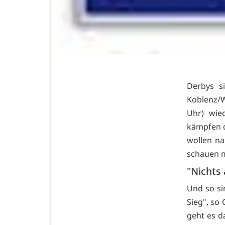
Derbys s
Koblenz/W
Uhr) wie
kämpfen di
wollen n
schauen 
"Nichts 
Und so si
Sieg", so
geht es d