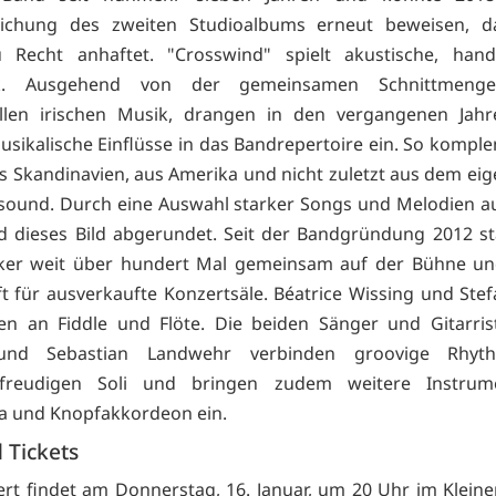
tlichung des zweiten Studioalbums erneut beweisen, d
u Recht anhaftet. "Crosswind" spielt akustische, han
ik. Ausgehend von der gemeinsamen Schnittmeng
nellen irischen Musik, drangen in den vergangenen Jah
usikalische Einflüsse in das Bandrepertoire ein. So kompl
s Skandinavien, aus Amerika und nicht zuletzt aus dem ei
ound. Durch eine Auswahl starker Songs und Melodien a
d dieses Bild abgerundet. Seit der Bandgründung 2012 s
iker weit über hundert Mal gemeinsam auf der Bühne un
t für ausverkaufte Konzertsäle. Béatrice Wissing und Ste
en an Fiddle und Flöte. Die beiden Sänger und Gitarris
und Sebastian Landwehr verbinden groovige Rhyt
nsfreudigen Soli und bringen zudem weitere Instrum
a und Knopfakkordeon ein.
 Tickets
rt findet am Donnerstag, 16. Januar, um 20 Uhr im Kleine