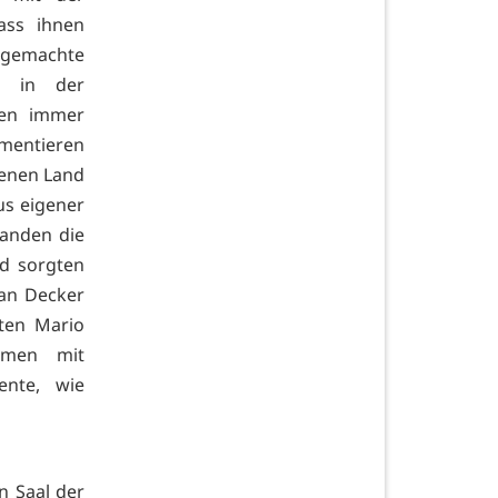
ass ihnen
dgemachte
e in der
ren immer
ementieren
genen Land
us eigener
tanden die
d sorgten
fan Decker
ten Mario
hmen mit
ente, wie
n Saal der