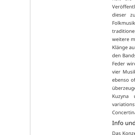
Veröffen
dieser z
Folkmus
traditio
weitere m
Klänge au
den Bands
Feder wir
vier Mus
ebenso of
überzeug
Kuzyna 
variatio
Concertin
Info und
Das Konze