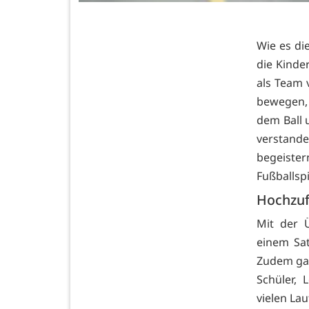
Wie es di
die Kinde
als Team 
bewegen, 
dem Ball 
verstande
begeister
Fußballsp
Hochzuf
Mit der 
einem Sat
Zudem gab
Schüler,
vielen La