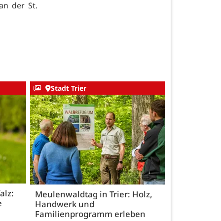
n der St.
Stadt Trier
alz:
Meulenwaldtag in Trier: Holz,
e
Handwerk und
Familienprogramm erleben