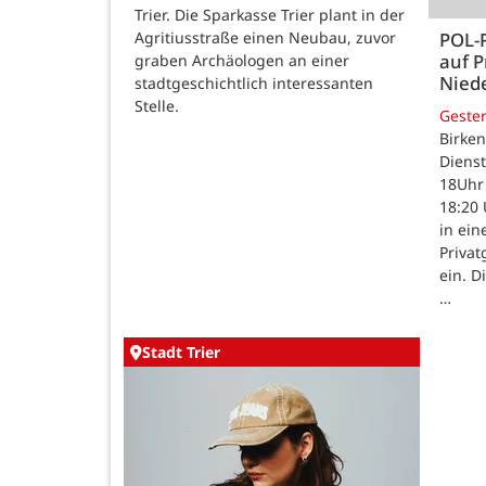
Trier. Die Sparkasse Trier plant in der
Agritiusstraße einen Neubau, zuvor
POL-
auf P
graben Archäologen an einer
Nied
stadtgeschichtlich interessanten
Stelle.
Geste
Birken
Dienst
18Uhr 
18:20 
in ein
Priva
ein. D
…
Stadt Trier