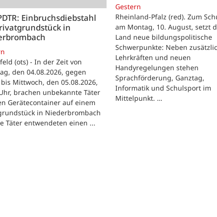
Gestern
Rheinland-Pfalz (red). Zum Sch
PDTR: Einbruchsdiebstahl
rivatgrundstück in
am Montag, 10. August, setzt 
erbrombach
Land neue bildungspolitische
Schwerpunkte: Neben zusätzli
rn
Lehrkräften und neuen
feld (ots) - In der Zeit von
Handyregelungen stehen
ag, den 04.08.2026, gegen
Sprachförderung, Ganztag,
bis Mittwoch, den 05.08.2026,
Informatik und Schulsport im
Uhr, brachen unbekannte Täter
Mittelpunkt. …
en Gerätecontainer auf einem
tgrundstück in Niederbrombach
ie Täter entwendeten einen ...