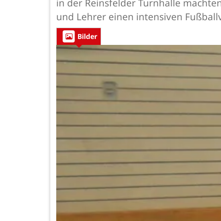
in der Reinsfelder Turnhalle machte
und Lehrer einen intensiven Fußball
Bilder