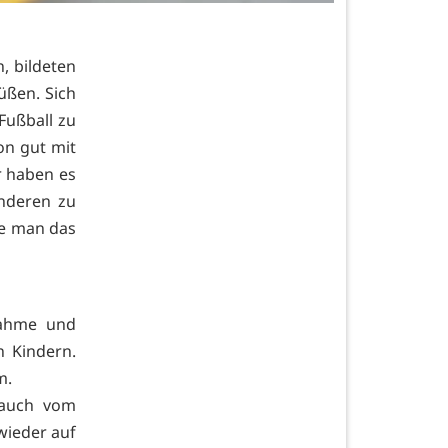
, bildeten
üßen. Sich
Fußball zu
on gut mit
r haben es
onderen zu
ie man das
nahme und
n Kindern.
m.
 auch vom
wieder auf