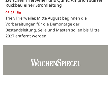
Zwischen Trierweiler und Quint: Amprion startet
Rückbau einer Stromleitung
06:28 Uhr
Trier/Trierweiler. Mitte August beginnen die
Vorbereitungen für die Demontage der
Bestandsleitung. Seile und Masten sollen bis Mitte
2027 entfernt werden.
Unser Team
Kontakt
Mediadaten
Datenschutz
Impressum
AGB
Barrierefreiheit
Hinweisgebersystem
Webjournalist