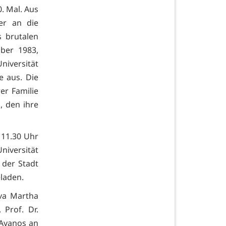
. Mal. Aus
ier an die
s brutalen
ber 1983,
niversität
e aus. Die
er Familie
 den ihre
 11.30 Uhr
niversität
 der Stadt
eladen.
Eva Martha
 Prof. Dr.
 Ayanos an