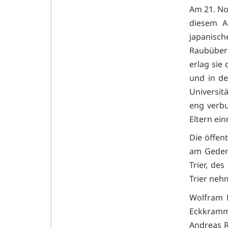
Am 21. No
diesem An
japanisch
Raubüber
erlag sie
und in de
Universit
eng verb
Eltern ein
Die öffen
am Gedenk
Trier, de
Trier neh
Wolfram L
Eckkramme
Andreas R