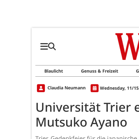
Blaulicht
Genuss & Freizeit
G
Claudia Neumann
Wednesday, 11/15
Universität Trier
Mutsuko Ayano
Trier. Gedenkfeier für die japanisch