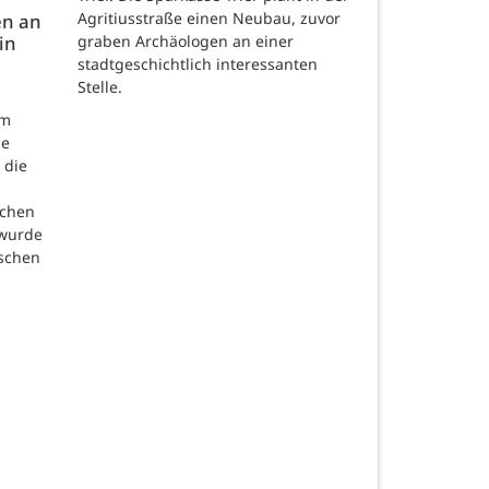
Agritiusstraße einen Neubau, zuvor
en an
in
graben Archäologen an einer
stadtgeschichtlich interessanten
Stelle.
om
de
 die
n
schen
 wurde
ischen