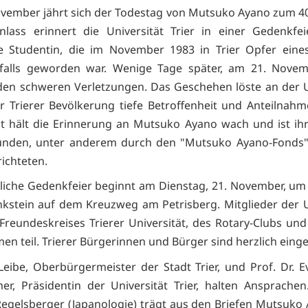
vember jährt sich der Todestag von Mutsuko Ayano zum 40
lass erinnert die Universität Trier in einer Gedenkfe
e Studentin, die im November 1983 in Trier Opfer eine
falls geworden war. Wenige Tage später, am 21. Novem
 den schweren Verletzungen. Das Geschehen löste an der U
r Trierer Bevölkerung tiefe Betroffenheit und Anteilnahm
ät hält die Erinnerung an Mutsuko Ayano wach und ist ihr
unden, unter anderem durch den "Mutsuko Ayano-Fonds",
richteten.
tliche Gedenkfeier beginnt am Dienstag, 21. November, um
stein auf dem Kreuzweg am Petrisberg. Mitglieder der U
s Freundeskreises Trierer Universität, des Rotary-Clubs und
men teil. Trierer Bürgerinnen und Bürger sind herzlich eing
eibe, Oberbürgermeister der Stadt Trier, und Prof. Dr. 
r, Präsidentin der Universität Trier, halten Ansprachen.
egelsberger (Japanologie) trägt aus den Briefen Mutsuko