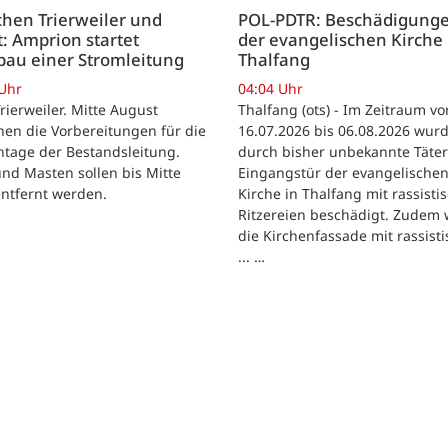
hen Trierweiler und
POL-PDTR: Beschädigung
: Amprion startet
der evangelischen Kirche 
bau einer Stromleitung
Thalfang
 Uhr
04:04 Uhr
Trierweiler. Mitte August
Thalfang (ots) - Im Zeitraum v
en die Vorbereitungen für die
16.07.2026 bis 06.08.2026 wur
tage der Bestandsleitung.
durch bisher unbekannte Täter
und Masten sollen bis Mitte
Eingangstür der evangelische
ntfernt werden.
Kirche in Thalfang mit rassisti
Ritzereien beschädigt. Zudem
die Kirchenfassade mit rassist
... …