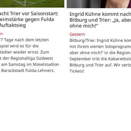
acht Trier vor Saisonstart:
Ingrid Kühne kommt nac
Heimstärke gegen Fulda
Bitburg und Trier: „Ja, abe
Auftaktsieg
ohne mich!“
rn
Gestern
 77 Tage nach dem letzten
Bitburg/Trier. Ingrid Kühne k
tspiel wird es für die
mit ihrem vierten Soloprogram
tädter wieder ernst. Zum
aber ohne mich!“ in die Region
t der Regionalliga Südwest
September tritt die Kabarettisti
t am Samstag im Moselstadion
Bitburg und Trier auf. Wir verl
 Barockstadt Fulda-Lehnerz.
Tickets!