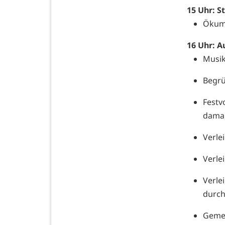
15 Uhr: S
Ökume
16 Uhr:
A
Musik
Begrü
Festv
damal
Verle
Verle
Verle
durch
Gemei