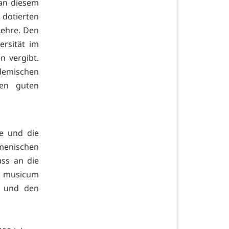
 an diesem
dotierten
Lehre. Den
ersität im
n vergibt.
demischen
ben guten
e und die
enischen
uss an die
um musicum
te und den