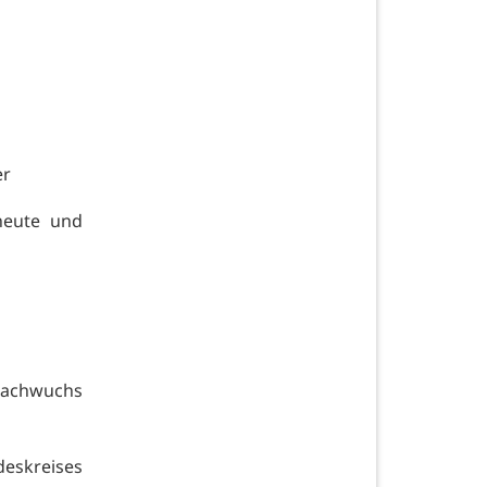
er
heute und
 Nachwuchs
eskreises