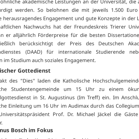
hnliche akademische Leistungen an der Universität, die
rdigt werden. So belohnen die mit jeweils 1.500 Euro 
e herausragendes Engagement und gute Konzepte in der 
aftlichen Nachwuchs hat der Freundeskreis Trierer Univ
nn er alljährlich Förderpreise für die besten Dissertatione
ießlich berücksichtigt der Preis des Deutschen Aka
hdienstes (DAAD) für internationale Studierende ne
n im Studium auch soziales Engagement.
scher Gottedienst
akt des "Dies" laden die Katholische Hochschulgemeind
ische Studentengemeinde um 15 Uhr zu einem ökum
gottesdienst in St. Augustinus (Im Treff) ein. Im Anschl
che Einleitung um 16 Uhr im Audimax durch das Collegi
niversitätspräsident Prof. Dr. Michael Jäckel die Gäs
r.
mus Bosch im Fokus