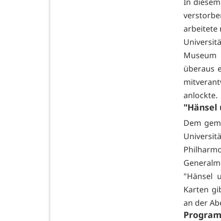
In diesem
verstorb
arbeitete
Universit
Museum i
überaus e
mitveran
anlockte.
"Hänsel 
Dem geme
Universi
Philharm
Generalm
"Hänsel 
Karten gi
an der A
Progra