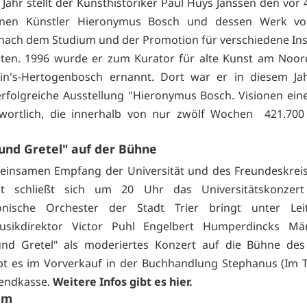
 Jahr stellt der Kunsthistoriker Paul Huys Janssen den vor 
enen Künstler Hieronymus Bosch und dessen Werk vor
 nach dem Studium und der Promotion für verschiedene Ins
äten. 1996 wurde er zum Kurator für alte Kunst am Noo
n's-Hertogenbosch ernannt. Dort war er in diesem Jah
rfolgreiche Ausstellung "Hieronymus Bosch. Visionen ein
twortlich, die innerhalb von nur zwölf Wochen 421.700
und Gretel" auf der Bühne
insamen Empfang der Universität und des Freundeskreise
tät schließt sich um 20 Uhr das Universitätskonzer
onische Orchester der Stadt Trier bringt unter Le
usikdirektor Victor Puhl Engelbert Humperdincks Mär
und Gretel" als moderiertes Konzert auf die Bühne des
bt es im Vorverkauf in der Buchhandlung Stephanus (Im T
bendkasse.
Weitere Infos gibt es
hier.
mm