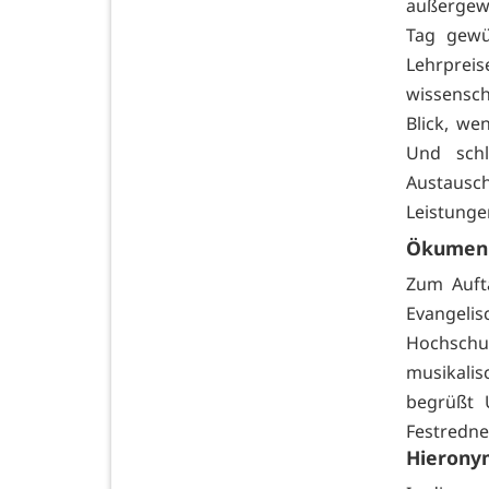
außergewö
Tag gewü
Lehrpreis
wissensch
Blick, we
Und schl
Austausc
Leistunge
Ökumeni
Zum Auft
Evangel
Hochschul
musikalis
begrüßt U
Festredne
Hierony