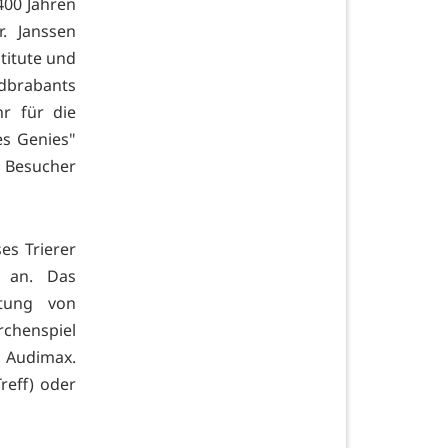
400 Jahren
. Janssen
titute und
rdbrabants
r für die
es Genies"
 Besucher
s Trierer
t an. Das
itung von
chenspiel
 Audimax.
reff) oder