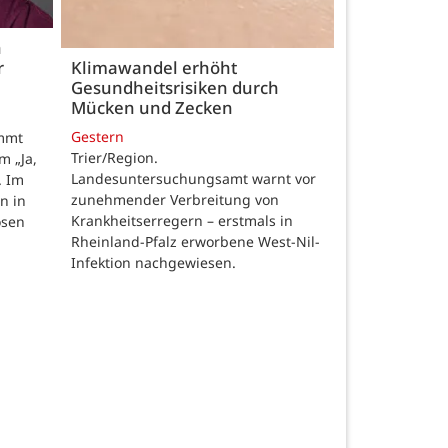
h
r
Klimawandel erhöht
Gesundheitsrisiken durch
Mücken und Zecken
Gestern
ommt
Trier/Region.
m „Ja,
Landesuntersuchungsamt warnt vor
. Im
zunehmender Verbreitung von
n in
Krankheitserregern – erstmals in
osen
Rheinland-Pfalz erworbene West-Nil-
Infektion nachgewiesen.