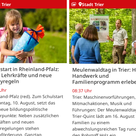
 Trier
Stadt Trier
start in Rheinland-Pfalz:
Meulenwaldtag in Trier: H
 Lehrkräfte und neue
Handwerk und
yregeln
Familienprogramm erleb
 Uhr
08:37 Uhr
and-Pfalz (red). Zum Schulstart
Trier. Maschinenvorführungen,
tag, 10. August, setzt das
Mitmachaktionen, Musik und
eue bildungspolitische
Führungen: Der Meulenwaldta
rpunkte: Neben zusätzlichen
Trier-Quint lädt am 16. August
räften und neuen
Familien zu einem
regelungen stehen
abwechslungsreichen Tag run
hförderung, Ganztag,
den Rohstoff Holz ein.