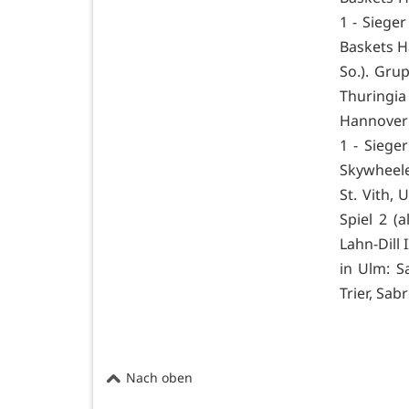
1 - Sieger
Baskets Ha
So.). Gru
Thuringia 
Hannover 
1 - Siege
Skywheele
St. Vith,
Spiel 2 (
Lahn-Dill 
in Ulm: S
Trier, Sabr
Nach oben