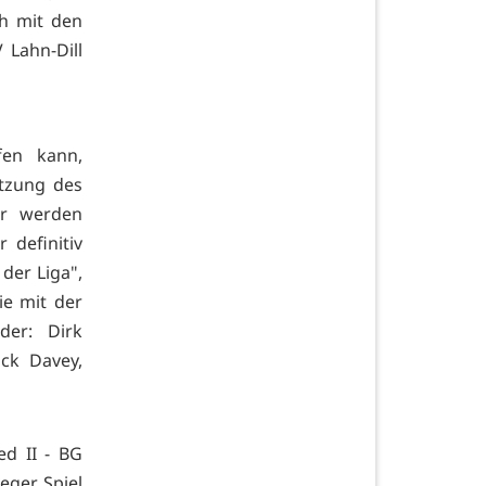
h mit den
 Lahn-Dill
fen kann,
letzung des
ir werden
definitiv
der Liga",
ie mit der
der: Dirk
ack Davey,
d II - BG
eger Spiel