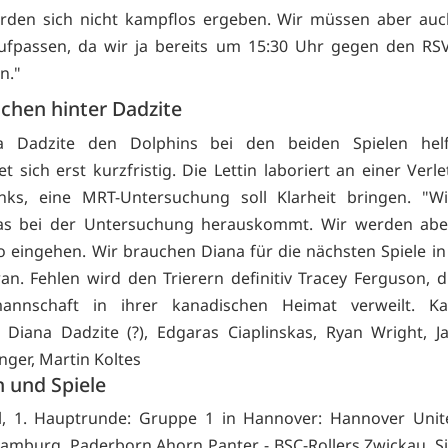
rden sich nicht kampflos ergeben. Wir müssen aber auc
ufpassen, da wir ja bereits um 15:30 Uhr gegen den RSV
n."
ichen hinter Dadzite
 Dadzite den Dolphins bei den beiden Spielen hel
t sich erst kurzfristig. Die Lettin laboriert an einer Ver
nks, eine MRT-Untersuchung soll Klarheit bringen. "W
as bei der Untersuchung herauskommt. Wir werden aber 
ko eingehen. Wir brauchen Diana für die nächsten Spiele in 
an. Fehlen wird den Trierern definitiv Tracey Ferguson, d
mannschaft in ihrer kanadischen Heimat verweilt. Ka
 Diana Dadzite (?), Edgaras Ciaplinskas, Ryan Wright, J
nger, Martin Koltes
 und Spiele
l, 1. Hauptrunde: Gruppe 1 in Hannover: Hannover Unite
amburg, Paderborn Ahorn Panter - BSC-Rollers Zwickau, Si