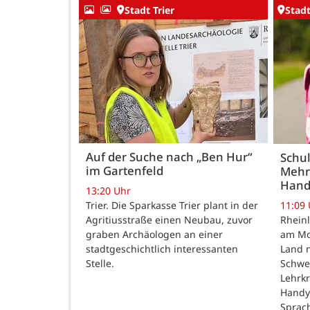
Stadt Trier
Stadt
Auf der Suche nach „Ben Hur“
Schul
im Gartenfeld
Mehr
Hand
13:20 Uhr
Trier. Die Sparkasse Trier plant in der
11:09
Agritiusstraße einen Neubau, zuvor
Rheinl
graben Archäologen an einer
am Mon
stadtgeschichtlich interessanten
Land n
Stelle.
Schwe
Lehrk
Handy
Sprac