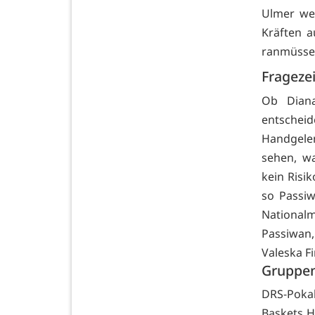
Ulmer we
Kräften a
ranmüsse
Frageze
Ob Diana
entscheide
Handgele
sehen, w
kein Risi
so Passiw
National
Passiwan,
Valeska Fi
Gruppen
DRS-Poka
Baskets H