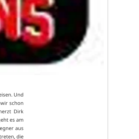
reisen. Und
 wir schon
erzt Dirk
geht es am
Gegner aus
reten, die