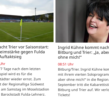
acht Trier vor Saisonstart:
Ingrid Kühne kommt nac
Heimstärke gegen Fulda
Bitburg und Trier: „Ja, abe
Auftaktsieg
ohne mich!“
 Uhr
08:51 Uhr
 77 Tage nach dem letzten
Bitburg/Trier. Ingrid Kühne k
tspiel wird es für die
mit ihrem vierten Soloprogram
tädter wieder ernst. Zum
aber ohne mich!“ in die Region
t der Regionalliga Südwest
September tritt die Kabarettisti
t am Samstag im Moselstadion
Bitburg und Trier auf. Wir verl
 Barockstadt Fulda-Lehnerz.
Tickets!