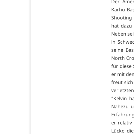
Der Amer
Karhu Ba
Shooting 
hat dazu 
Neben sei
in Schwe
seine Bas
North Crow
für diese
er mit de
freut sich
verletzt
"Kelvin h
Nahezu üb
Erfahrung 
er relativ
Lücke, di