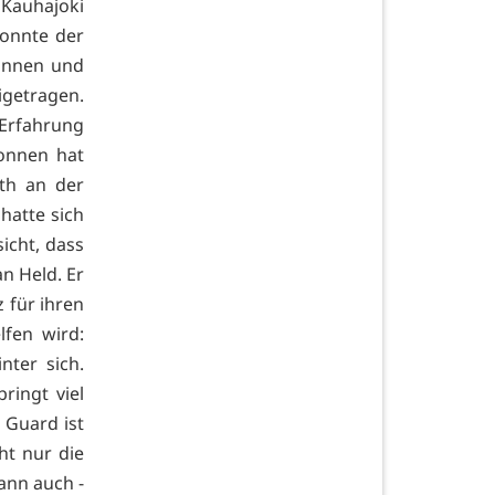
Kauhajoki
onnte der
winnen und
igetragen.
 Erfahrung
onnen hat
rth an der
 hatte sich
icht, dass
n Held. Er
z für ihren
fen wird:
nter sich.
ringt viel
n Guard ist
cht nur die
ann auch -