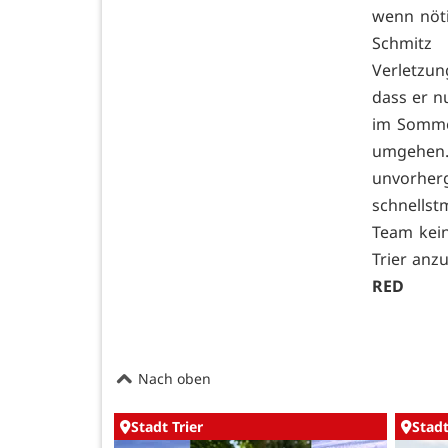
wenn nöt
Schmitz
Verletzun
dass er n
im Sommer
umgehen. 
unvorher
schnellst
Team kein
Trier anz
RED
Nach oben
Stadt Trier
Stadt