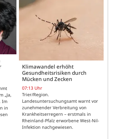
h
r
Klimawandel erhöht
Gesundheitsrisiken durch
Mücken und Zecken
07:13 Uhr
ommt
Trier/Region.
m „Ja,
Landesuntersuchungsamt warnt vor
. Im
zunehmender Verbreitung von
n in
Krankheitserregern – erstmals in
osen
Rheinland-Pfalz erworbene West-Nil-
Infektion nachgewiesen.