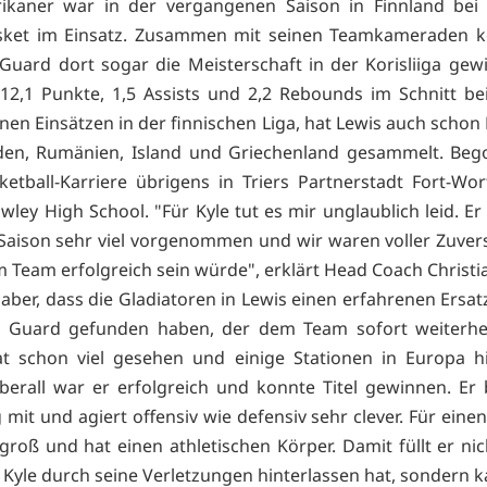
ikaner war in der vergangenen Saison in Finnland bei 
sket im Einsatz. Zusammen mit seinen Teamkameraden k
Guard dort sogar die Meisterschaft in der Korisliiga ge
12,1 Punkte, 1,5 Assists und 2,2 Rebounds im Schnitt be
nen Einsätzen in der finnischen Liga, hat Lewis auch schon
den, Rumänien, Island und Griechenland gesammelt. Beg
ketball-Karriere übrigens in Triers Partnerstadt Fort-Wo
ley High School. "Für Kyle tut es mir unglaublich leid. Er
 Saison sehr viel vorgenommen und wir waren voller Zuvers
m Team erfolgreich sein würde", erklärt Head Coach Christia
 aber, dass die Gladiatoren in Lewis einen erfahrenen Ersat
en Guard gefunden haben, der dem Team sofort weiterhel
at schon viel gesehen und einige Stationen in Europa hi
erall war er erfolgreich und konnte Titel gewinnen. Er b
mit und agiert offensiv wie defensiv sehr clever. Für eine
 groß und hat einen athletischen Körper. Damit füllt er ni
e Kyle durch seine Verletzungen hinterlassen hat, sondern k