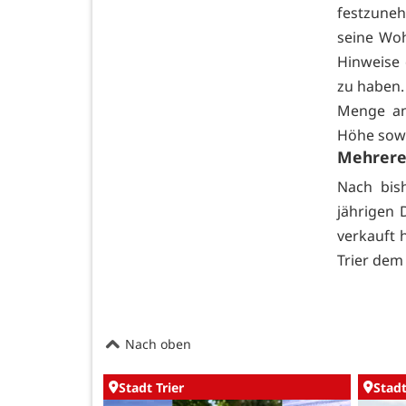
festzuneh
seine Woh
Hinweise
zu haben.
Menge an
Höhe sowi
Mehrere
Nach bis
jährigen
verkauft 
Trier dem 
Nach oben
Stadt Trier
Stadt