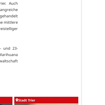
rier. Auch
fangreiche
gehandelt
e mittlere
stelliger
- und 23-
Marihuana
waltschaft
Stadt Trier