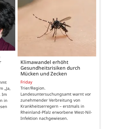
h
r
Klimawandel erhöht
Gesundheitsrisiken durch
Mücken und Zecken
Friday
ommt
Trier/Region.
m „Ja,
Landesuntersuchungsamt warnt vor
. Im
zunehmender Verbreitung von
n in
Krankheitserregern – erstmals in
osen
Rheinland-Pfalz erworbene West-Nil-
Infektion nachgewiesen.