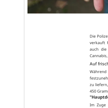
Die Poliz
verkauft
auch die
Cannabis,
Auf frisc
Während d
festzune
zu liefer
450 Gram
"Hauptd
Im Zuge 