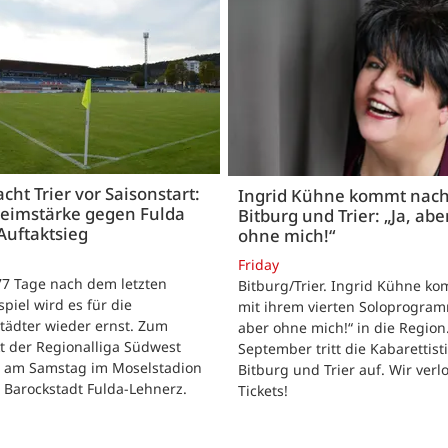
acht Trier vor Saisonstart:
Ingrid Kühne kommt nac
Heimstärke gegen Fulda
Bitburg und Trier: „Ja, abe
Auftaktsieg
ohne mich!“
Friday
 77 Tage nach dem letzten
Bitburg/Trier. Ingrid Kühne k
tspiel wird es für die
mit ihrem vierten Soloprogram
tädter wieder ernst. Zum
aber ohne mich!“ in die Region
t der Regionalliga Südwest
September tritt die Kabarettisti
t am Samstag im Moselstadion
Bitburg und Trier auf. Wir verl
 Barockstadt Fulda-Lehnerz.
Tickets!