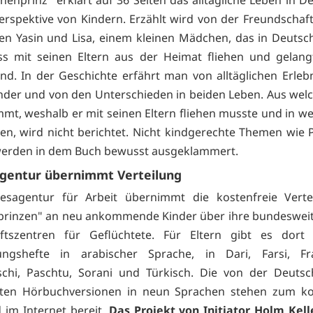
henprinz" erklärt auf 36 Seiten das alltägliche Leben in D
erspektive von Kindern. Erzählt wird von der Freundschaf
n Yasin und Lisa, einem kleinen Mädchen, das in Deutsch
ss mit seinen Eltern aus der Heimat fliehen und gelang
nd. In der Geschichte erfährt man von alltäglichen Erleb
nder und von den Unterschieden in beiden Leben. Aus we
mmt, weshalb er mit seinen Eltern fliehen musste und in we
n, wird nicht berichtet. Nicht kindgerechte Themen wie P
werden in dem Buch bewusst ausgeklammert.
agentur übernimmt Verteilung
esagentur für Arbeit übernimmt die kostenfreie Verte
prinzen" an neu ankommende Kinder über ihre bundesweit
ftszentren für Geflüchtete. Für Eltern gibt es dort z
ungshefte in arabischer Sprache, in Dari, Farsi, Fra
chi, Paschtu, Sorani und Türkisch. Die von der Deutsc
rten Hörbuchversionen in neun Sprachen stehen zum ko
im Internet bereit.
Das Projekt von Initiator Holm Kell