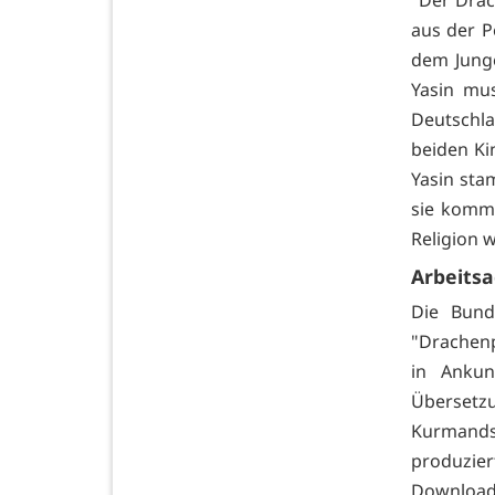
"Der Drac
aus der P
dem Junge
Yasin mu
Deutschla
beiden Ki
Yasin sta
sie komme
Religion 
Arbeits
Die Bund
"Drachen
in Ankun
Übersetz
Kurmands
produzie
Download 