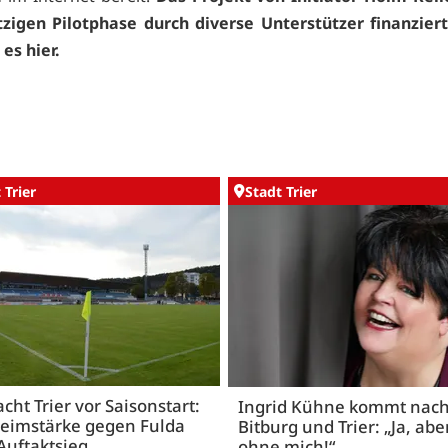
tzigen Pilotphase durch diverse Unterstützer finanzier
t es
hier.
 Trier
Stadt Trier
acht Trier vor Saisonstart:
Ingrid Kühne kommt nac
Heimstärke gegen Fulda
Bitburg und Trier: „Ja, abe
Auftaktsieg
ohne mich!“