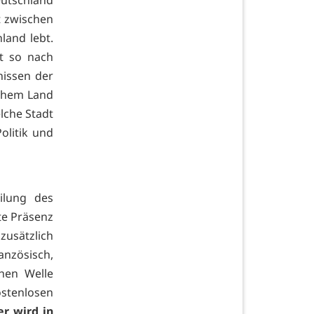
eutschland
t zwischen
land lebt.
t so nach
nissen der
lchem Land
lche Stadt
olitik und
ilung des
e Präsenz
usätzlich
nzösisch,
hen Welle
stenlosen
er wird in