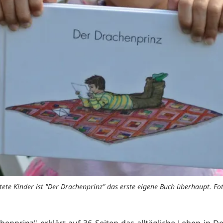
htete Kinder ist "Der Drachenprinz" das erste eigene Buch überhaupt. Fo