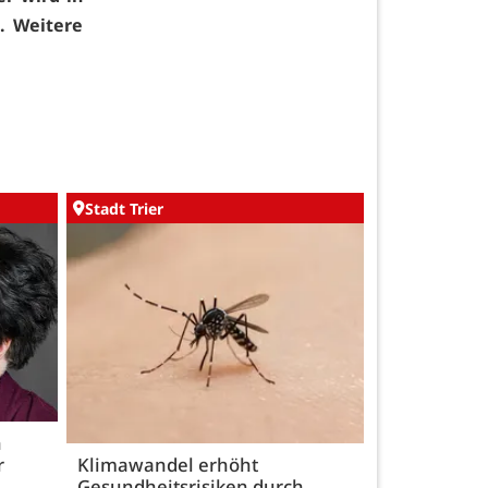
t. Weitere
Stadt Trier
h
r
Klimawandel erhöht
Gesundheitsrisiken durch