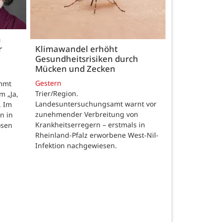
h
r
Klimawandel erhöht
Gesundheitsrisiken durch
Mücken und Zecken
Gestern
ommt
Trier/Region.
m „Ja,
Landesuntersuchungsamt warnt vor
. Im
zunehmender Verbreitung von
n in
Krankheitserregern – erstmals in
osen
Rheinland-Pfalz erworbene West-Nil-
Infektion nachgewiesen.