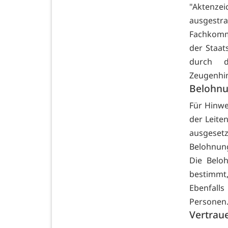
"Aktenze
ausgest
Fachkommi
der Staat
durch d
Zeugenhin
Belohnu
Für Hinwe
der Leite
ausgeset
Belohnung
Die Beloh
bestimmt,
Ebenfall
Personen
Vertraue