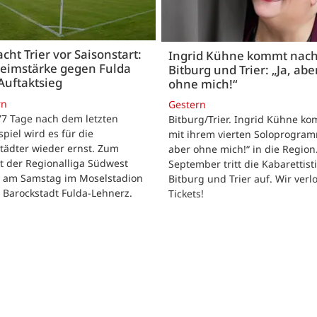
acht Trier vor Saisonstart:
Ingrid Kühne kommt nac
Heimstärke gegen Fulda
Bitburg und Trier: „Ja, abe
Auftaktsieg
ohne mich!“
rn
Gestern
 77 Tage nach dem letzten
Bitburg/Trier. Ingrid Kühne k
tspiel wird es für die
mit ihrem vierten Soloprogram
tädter wieder ernst. Zum
aber ohne mich!“ in die Region
t der Regionalliga Südwest
September tritt die Kabarettisti
t am Samstag im Moselstadion
Bitburg und Trier auf. Wir verl
 Barockstadt Fulda-Lehnerz.
Tickets!