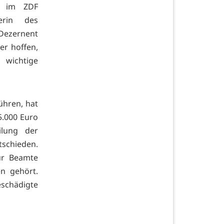
ll im ZDF
erin des
 Dezernent
er hoffen,
wichtige
ühren, hat
5.000 Euro
ilung der
tschieden.
für Beamte
en gehört.
schädigte