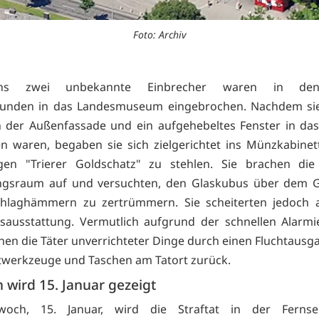
Foto: Archiv
ens zwei unbekannte Einbrecher waren in de
unden in das Landesmuseum eingebrochen. Nachdem sie
n der Außenfassade und ein aufgehebeltes Fenster in da
 waren, begaben sie sich zielgerichtet ins Münzkabinet
tigen "Trierer Goldschatz" zu stehlen. Sie brachen di
ungsraum auf und versuchten, den Glaskubus über dem G
chlaghämmern zu zertrümmern. Sie scheiterten jedoch 
tsausstattung. Vermutlich aufgrund der schnellen Alarm
ohen die Täter unverrichteter Dinge durch einen Fluchtausg
twerkzeuge und Taschen am Tatort zurück.
 wird 15. Januar gezeigt
och, 15. Januar, wird die Straftat in der Ferns