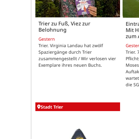
Trier zu Fuß, Viez zur
Eintr
Belohnung
Mit 
zum 
Gestern
Trier. Virginia Landau hat zwölf
Geste
Spaziergänge durch Trier
Trier.
zusammengestellt / Wir verlosen vier
Pflich
Exemplare ihres neuen Buchs.
Moses
Auftak
warte
die SG
Stadt Trier