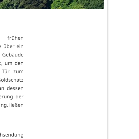
n frühen
 über ein
s Gebäude
t, um den
e Tür zum
oldschatz
an dessen
ierung der
ang, ließen
ehsendung