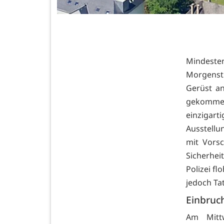
Mindest
Morgenst
Gerüst a
gekommen
einzigar
Ausstell
mit Vors
Sicherhei
Polizei fl
jedoch Ta
Einbruch
Am Mittw