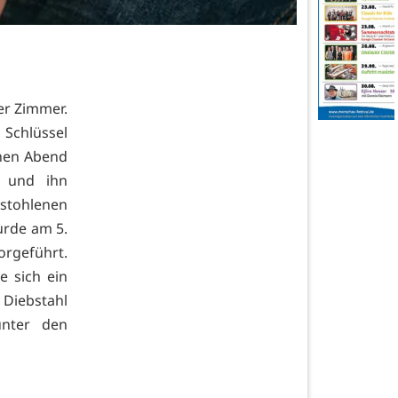
er Zimmer.
 Schlüssel
chen Abend
n und ihn
tohlenen
urde am 5.
orgeführt.
e sich ein
 Diebstahl
unter den