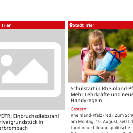
 Trier
Stadt Trier
Schulstart in Rheinland-Pf
Mehr Lehrkräfte und neu
Handyregeln
Gestern
Rheinland-Pfalz (red). Zum Sch
PDTR: Einbruchsdiebstahl
rivatgrundstück in
am Montag, 10. August, setzt 
erbrombach
Land neue bildungspolitische