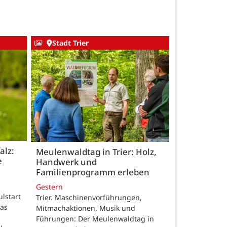
Stadt Trier
alz:
Meulenwaldtag in Trier: Holz,
e
Handwerk und
Familienprogramm erleben
Gestern
ulstart
Trier. Maschinenvorführungen,
das
Mitmachaktionen, Musik und
Führungen: Der Meulenwaldtag in