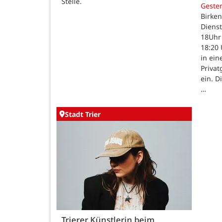
Stelle.
Geste
Birken
Dienst
18Uhr 
18:20 
in ein
Priva
ein. D
…
Stadt Trier
Trierer Künstlerin beim