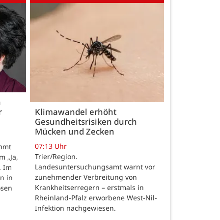
h
r
Klimawandel erhöht
Gesundheitsrisiken durch
Mücken und Zecken
07:13 Uhr
ommt
Trier/Region.
m „Ja,
Landesuntersuchungsamt warnt vor
. Im
zunehmender Verbreitung von
n in
Krankheitserregern – erstmals in
osen
Rheinland-Pfalz erworbene West-Nil-
Infektion nachgewiesen.