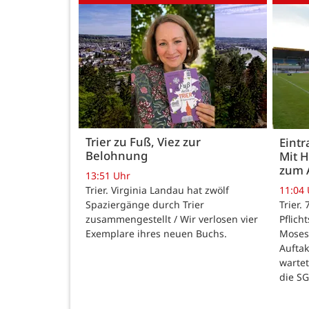
Trier zu Fuß, Viez zur
Eintr
Belohnung
Mit 
zum 
13:51 Uhr
Trier. Virginia Landau hat zwölf
11:04
Spaziergänge durch Trier
Trier.
zusammengestellt / Wir verlosen vier
Pflich
Exemplare ihres neuen Buchs.
Moses
Auftak
warte
die SG