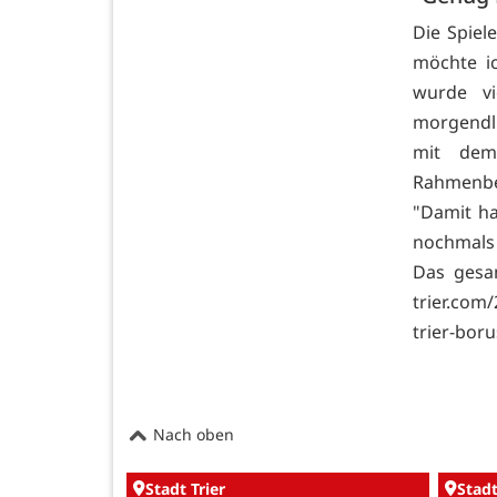
Die Spiel
möchte i
wurde v
morgendli
mit dem
Rahmenbe
"Damit ha
nochmals 
Das gesa
trier.com
trier-bor
Nach oben
Stadt Trier
Stadt