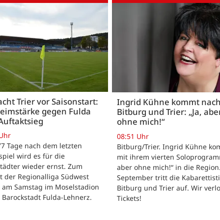
acht Trier vor Saisonstart:
Ingrid Kühne kommt nac
Heimstärke gegen Fulda
Bitburg und Trier: „Ja, abe
Auftaktsieg
ohne mich!“
 Uhr
08:51 Uhr
 77 Tage nach dem letzten
Bitburg/Trier. Ingrid Kühne k
tspiel wird es für die
mit ihrem vierten Soloprogram
tädter wieder ernst. Zum
aber ohne mich!“ in die Region
t der Regionalliga Südwest
September tritt die Kabarettisti
t am Samstag im Moselstadion
Bitburg und Trier auf. Wir verl
 Barockstadt Fulda-Lehnerz.
Tickets!