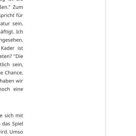
eßen." Zum
pricht für
atur sein.
ftigt. Ich
angesehen.
Kader ist
eten? "Die
lich sein,
ne Chance.
 haben wir
noch eine
e sich mit
 das Spiel
wird. Umso