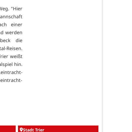
Weg. "Hier
annschaft
ch einer
und werden
beck die
l-Reisen.
rier weißt
spiel hin.
eintracht-
eintracht-
Stadt Trier