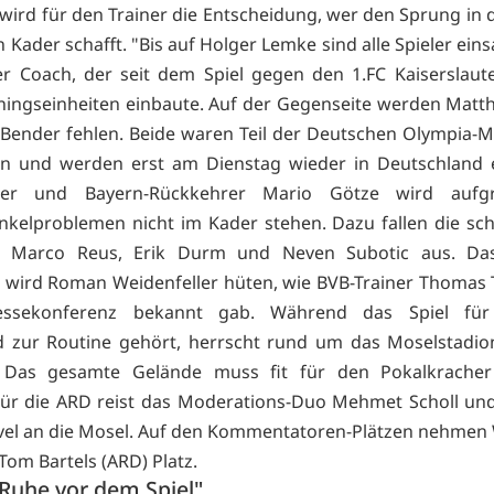
wird für den Trainer die Entscheidung, wer den Sprung in di
 Kader schafft. "Bis auf Holger Lemke sind alle Spieler eins
r Coach, der seit dem Spiel gegen den 1.FC Kaiserslauter
ningseinheiten einbaute. Auf der Gegenseite werden Matth
Bender fehlen. Beide waren Teil der Deutschen Olympia-
ien und werden erst am Dienstag wieder in Deutschland e
ster und Bayern-Rückkehrer Mario Götze wird aufg
kelproblemen nicht im Kader stehen. Dazu fallen die sc
en Marco Reus, Erik Durm und Neven Subotic aus. Da
 wird Roman Weidenfeller hüten, wie BVB-Trainer Thomas 
essekonferenz bekannt gab. Während das Spiel für
 zur Routine gehört, herrscht rund um das Moselstadio
. Das gesamte Gelände muss fit für den Pokalkrache
ür die ARD reist das Moderations-Duo Mehmet Scholl un
l an die Mosel. Auf den Kommentatoren-Plätzen nehmen 
Tom Bartels (ARD) Platz.
Ruhe vor dem Spiel"