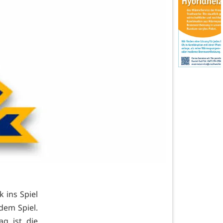
 ins Spiel
dem Spiel.
g ist die