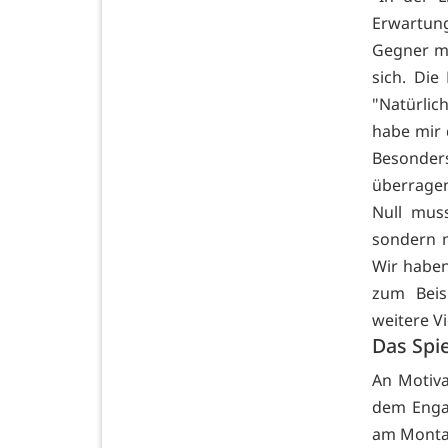
Erwartung
Gegner mu
sich. Die
"Natürlic
habe mir 
Besonder
überragen
Null muss
sondern m
Wir haben
zum Beis
weitere V
Das Spie
An Motiva
dem Engag
am Montag