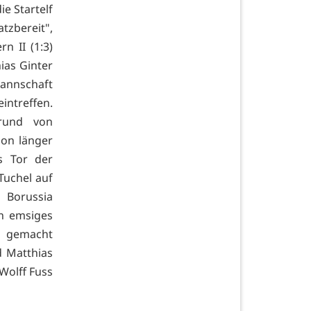
e Startelf
atzbereit",
n II (1:3)
ias Ginter
Mannschaft
intreffen.
rund von
hon länger
s Tor der
Tuchel auf
 Borussia
n emsiges
r gemacht
d Matthias
Wolff Fuss