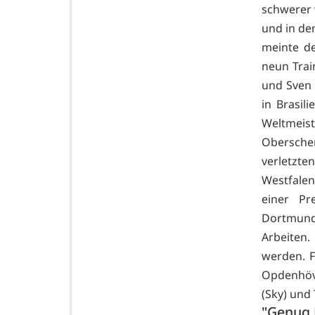
schwerer 
und in den
meinte de
neun Trai
und Sven 
in Brasil
Weltmei
Oberschen
verletzt
Westfalen
einer Pr
Dortmund
Arbeiten
werden. F
Opdenhöve
(Sky) und 
"Genug 