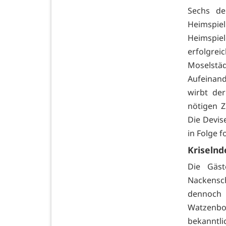
Sechs de
Heimspie
Heimspie
erfolgre
Moselstä
Aufeinand
wirbt de
nötigen 
Die Devis
in Folge 
Kriseln
Die Gäs
Nackensch
dennoch 
Watzenbor
bekanntli