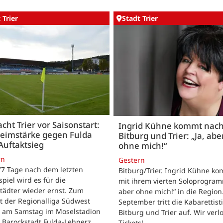
 Trier
Stadt Trier
acht Trier vor Saisonstart:
Ingrid Kühne kommt nac
Heimstärke gegen Fulda
Bitburg und Trier: „Ja, abe
Auftaktsieg
ohne mich!“
rn
Gestern
 77 Tage nach dem letzten
Bitburg/Trier. Ingrid Kühne k
tspiel wird es für die
mit ihrem vierten Soloprogram
tädter wieder ernst. Zum
aber ohne mich!“ in die Region
t der Regionalliga Südwest
September tritt die Kabarettisti
t am Samstag im Moselstadion
Bitburg und Trier auf. Wir verl
 Barockstadt Fulda-Lehnerz.
Tickets!