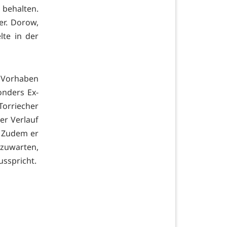
 behalten.
er. Dorow,
lte in der
 Vorhaben
sonders Ex-
Torriecher
er Verlauf
. Zudem er
bzuwarten,
usspricht.