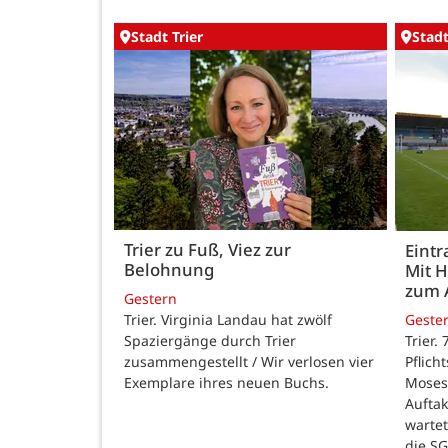
Stadt Trier
Stadt
Trier zu Fuß, Viez zur
Eintr
Belohnung
Mit 
zum 
Gestern
Trier. Virginia Landau hat zwölf
Geste
Spaziergänge durch Trier
Trier.
zusammengestellt / Wir verlosen vier
Pflich
Exemplare ihres neuen Buchs.
Moses
Auftak
warte
die SG