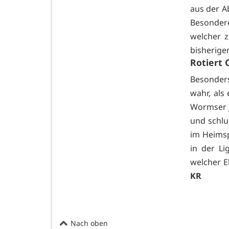
aus der A
Besondere
welcher z
bisherigen
Rotiert 
Besonder
wahr, als 
Wormser J
und schlu
im Heimsp
in der Li
welcher E
KR
Nach oben