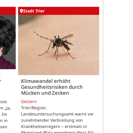
Stadt Trier
h
r
Klimawandel erhöht
Gesundheitsrisiken durch
Mücken und Zecken
Gestern
ommt
Trier/Region.
m „Ja,
Landesuntersuchungsamt warnt vor
. Im
zunehmender Verbreitung von
n in
Krankheitserregern – erstmals in
osen
Rheinland-Pfalz erworbene West-Nil-