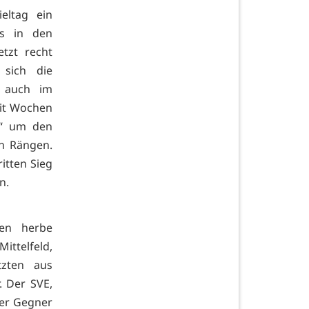
eltag ein
rs in den
tzt recht
 sich die
s auch im
eit Wochen
!“ um den
n Rängen.
itten Sieg
en.
en herbe
ittelfeld,
tzten aus
. Der SVE,
ter Gegner