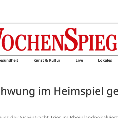
esundheit
Kunst & Kultur
Live
Lokales
lschwung im Heimspiel 
ies der SV Eintracht Trier im Rheinlandpokalviert