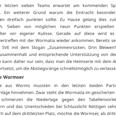
r letzten sieben Teams erwartet am kommenden Spi
l. Ein weiterer Grund warum die Eintracht besonde
len dreifach punkten sollte. Zu Hause gelang dies zule
ich. Sieben von möglichen neun Punkten erspielten
dter vor eigener Kulisse. Gerade auf diese wird e
ertreffen mit der Wormatia wieder ankommen. Bereits s
r SVE mit dem Slogan „Zusammenrücken. Drin Bleiwen
Zusammenhalt und entsprechende Unterstützung von de
e kann daher nur sein, dass man die Heimserie mit dem dr
fortsetzt, um die Abstiegsränge schnellstmöglich zu verlass
de Wormser
te aus Worms mussten in den letzten beiden Parti
läge hinnehmen. Zwar steht die Wormatia im gesicherten M
schmerzen die Niederlage gegen den Tabellenvorle
n und das Unentschieden bei Schlusslicht Nöttigen sehr
ch auf dem drittletzten Platz, möchte die Wormser, als drit