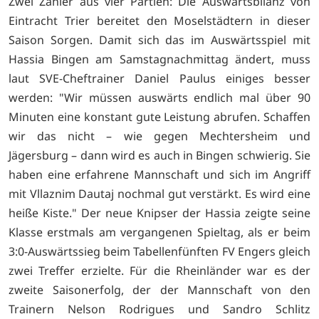
Zwei Zähler aus vier Partien: Die Auswärtsbilanz von
Eintracht Trier bereitet den Moselstädtern in dieser
Saison Sorgen. Damit sich das im Auswärtsspiel mit
Hassia Bingen am Samstagnachmittag ändert, muss
laut SVE-Cheftrainer Daniel Paulus einiges besser
werden: "Wir müssen auswärts endlich mal über 90
Minuten eine konstant gute Leistung abrufen. Schaffen
wir das nicht – wie gegen Mechtersheim und
Jägersburg – dann wird es auch in Bingen schwierig. Sie
haben eine erfahrene Mannschaft und sich im Angriff
mit Vllaznim Dautaj nochmal gut verstärkt. Es wird eine
heiße Kiste." Der neue Knipser der Hassia zeigte seine
Klasse erstmals am vergangenen Spieltag, als er beim
3:0-Auswärtssieg beim Tabellenfünften FV Engers gleich
zwei Treffer erzielte. Für die Rheinländer war es der
zweite Saisonerfolg, der der Mannschaft von den
Trainern Nelson Rodrigues und Sandro Schlitz