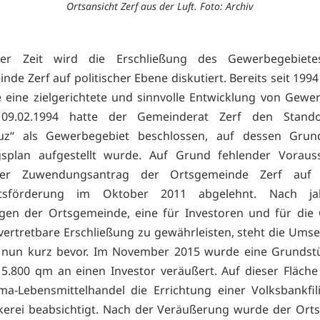
Ortsansicht Zerf aus der Luft. Foto: Archiv
ger Zeit wird die Erschließung des Gewerbegebiet
de Zerf auf politischer Ebene diskutiert. Bereits seit 1994
eine zielgerichtete und sinnvolle Entwicklung von Gewe
09.02.1994 hatte der Gemeinderat Zerf den Stando
euz“ als Gewerbegebiet beschlossen, auf dessen Grun
splan aufgestellt wurde. Auf Grund fehlender Voraus
er Zuwendungsantrag der Ortsgemeinde Zerf auf r
ftsförderung im Oktober 2011 abgelehnt. Nach ja
en der Ortsgemeinde, eine für Investoren und für die
l vertretbare Erschließung zu gewährleisten, steht die Ums
s nun kurz bevor. Im November 2015 wurde eine Grundstü
5.800 qm an einen Investor veräußert. Auf dieser Fläche
-Lebensmittelhandel die Errichtung einer Volksbankfil
kerei beabsichtigt. Nach der Veräußerung wurde der Or