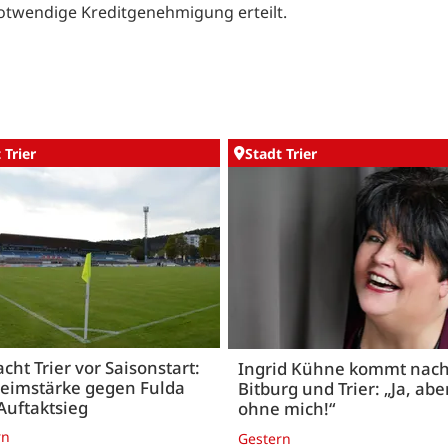
notwendige Kreditgenehmigung erteilt.
 Trier
Stadt Trier
acht Trier vor Saisonstart:
Ingrid Kühne kommt nac
Heimstärke gegen Fulda
Bitburg und Trier: „Ja, abe
Auftaktsieg
ohne mich!“
rn
Gestern