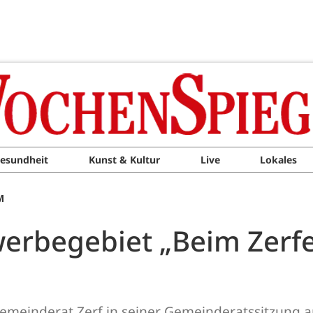
esundheit
Kunst & Kultur
Live
Lokales
M
erbegebiet „Beim Zerfe
Gemeinderat Zerf in seiner Gemeinderatssitzung 