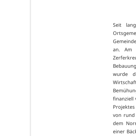
Seit lan
Ortsgemein
Gemeinde 
an. Am 
Zerferkr
Bebauung
wurde d
Wirtscha
Bemühung
finanziel
Projekte
von rund 
dem Norma
einer Bäc