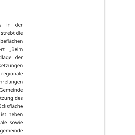
es in der
 strebt die
rbeflächen
rt „Beim
dlage der
setzungen
egionale
hrelangen
 Gemeinde
etzung des
cksfläche
 ist neben
iale sowie
tsgemeinde