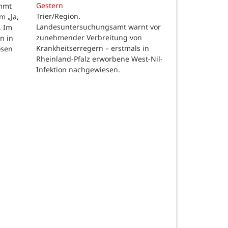
Gestern
ommt
Trier/Region.
m „Ja,
Landesuntersuchungsamt warnt vor
. Im
zunehmender Verbreitung von
n in
Krankheitserregern – erstmals in
osen
Rheinland-Pfalz erworbene West-Nil-
Infektion nachgewiesen.