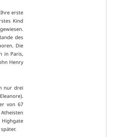
Ihre erste
rstes Kind
sgewiesen.
 Rande des
oren. Die
 in Paris,
Sohn Henry
h nur drei
Eleanore).
ter von 67
 Atheisten
 Highgate
später.