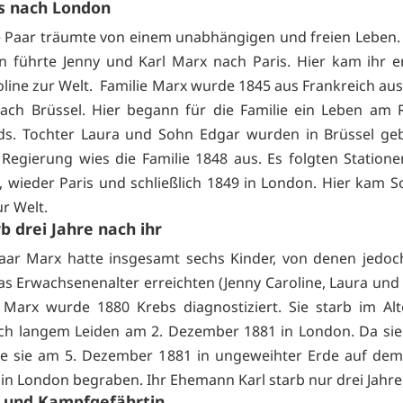
s nach London
 Paar träumte von einem unabhängigen und freien Leben. 
ion führte Jenny und Karl Marx nach Paris. Hier kam ihr e
oline zur Welt. Familie Marx wurde 1845 aus Frankreich au
nach Brüssel. Hier begann für die Familie ein Leben am
ds. Tochter Laura und Sohn Edgar wurden in Brüssel geb
 Regierung wies die Familie 1848 aus. Es folgten Stationen
ln, wieder Paris und schließlich 1849 in London. Hier kam 
r Welt.
rb drei Jahre nach ihr
ar Marx hatte insgesamt sechs Kinder, von denen jedoc
as Erwachsenenalter erreichten (Jenny Caroline, Laura und 
 Marx wurde 1880 Krebs diagnostiziert. Sie starb im Al
ch langem Leiden am 2. Dezember 1881 in London. Da sie
de sie am 5. Dezember 1881 in ungeweihter Erde auf dem
in London begraben. Ihr Ehemann Karl starb nur drei Jahre 
e und Kampfgefährtin