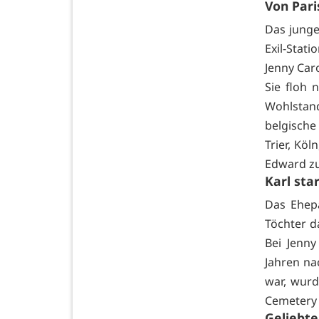
Von Pari
Das junge
Exil-Stat
Jenny Car
Sie floh 
Wohlstan
belgische
Trier, Kö
Edward zu
Karl sta
Das Ehepa
Töchter d
Bei Jenny
Jahren na
war, wur
Cemetery 
Geliebt