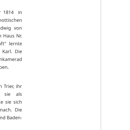
r 1814 in
hottischen
udwig von
m Haus Nr.
ft" lernte
 Karl. Die
senkamerad
eben.
Trier, ihr
d sie als
e sie sich
nach. Die
und Baden-