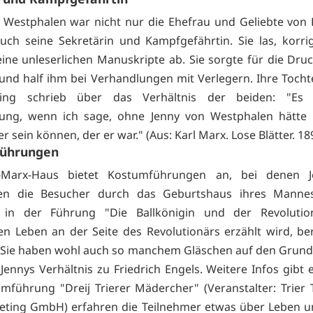
 Westphalen war nicht nur die Ehefrau und Geliebte von 
uch seine Sekretärin und Kampfgefährtin. Sie las, korri
eine unleserlichen Manuskripte ab. Sie sorgte für die Druc
 und half ihm bei Verhandlungen mit Verlegern. Ihre Tocht
ling schrieb über das Verhältnis der beiden: "Es 
bung, wenn ich sage, ohne Jenny von Westphalen hätte 
r sein können, der er war." (Aus: Karl Marx. Lose Blätter. 18
ührungen
-Marx-Haus bietet Kostumführungen an, bei denen 
en die Besucher durch das Geburtshaus ihres Mannes 
in der Führung "Die Ballkönigin und der Revoluti
en Leben an der Seite des Revolutionärs erzählt wird, ber
"Sie haben wohl auch so manchem Gläschen auf den Grund
Jennys Verhältnis zu Friedrich Engels. Weitere Infos gibt
mführung "Dreij Trierer Mädercher" (Veranstalter: Trier
eting GmbH) erfahren die Teilnehmer etwas über Leben u