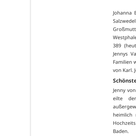
Johanna 
Salzwedel
Großmutt
Westphale
389 (heut
Jennys Va
Familien 
von Karl. 
Schönst
Jenny von
eilte de
außergewö
heimlich
Hochzeits
Baden.