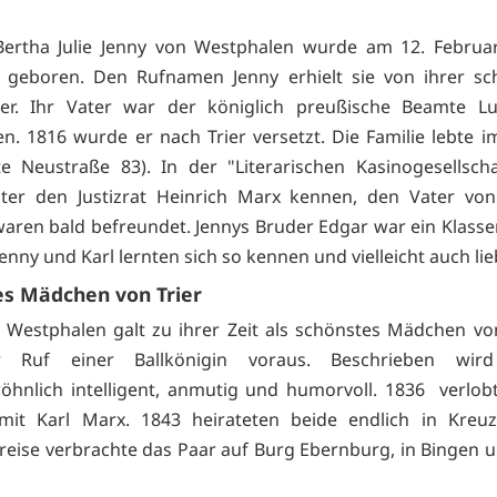
Bertha Julie Jenny von Westphalen wurde am 12. Februa
 geboren. Den Rufnamen Jenny erhielt sie von ihrer sc
er. Ihr Vater war der königlich preußische Beamte L
n. 1816 wurde er nach Trier versetzt. Die Familie lebte i
e Neustraße 83). In der "Literarischen Kasinogesellscha
ter den Justizrat Heinrich Marx kennen, den Vater von
waren bald befreundet. Jennys Bruder Edgar war ein Klas
Jenny und Karl lernten sich so kennen und vielleicht auch li
es Mädchen von Trier
 Westphalen galt zu ihrer Zeit als schönstes Mädchen von 
r Ruf einer Ballkönigin voraus. Beschrieben wir
hnlich intelligent, anmutig und humorvoll. 1836 verlobt
 mit Karl Marx. 1843 heirateten beide endlich in Kreuz
reise verbrachte das Paar auf Burg Ebernburg, in Bingen 