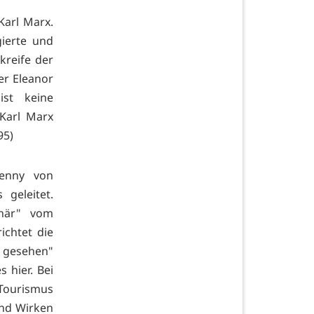
Karl Marx.
gierte und
kreife der
er Eleanor
ist keine
Karl Marx
95)
Jenny von
geleitet.
onär" vom
ichtet die
 gesehen"
 es
hier. Bei
 Tourismus
nd Wirken