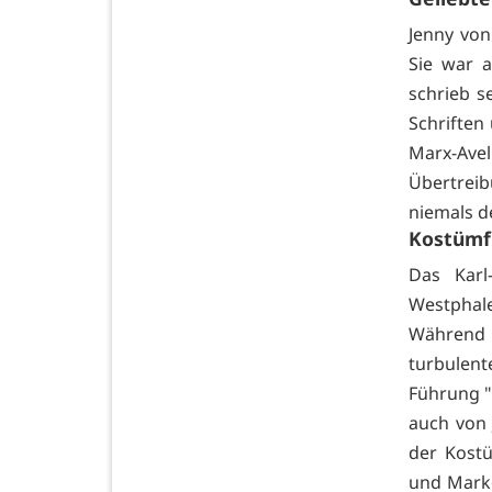
Jenny von
Sie war a
schrieb s
Schriften
Marx-Ave
Übertrei
niemals de
Kostümf
Das Karl
Westphal
Während 
turbulent
Führung 
auch von 
der Kostü
und Mark