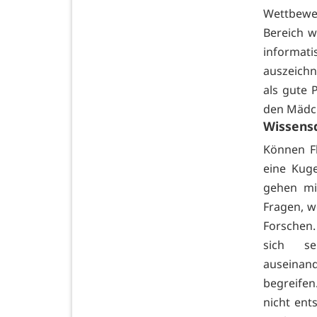
Wettbewe
Bereich 
informatis
auszeichn
als gute 
den Mädc
Wissensd
Können F
eine Kug
gehen mi
Fragen, w
Forschen.
sich se
auseinan
begreifen
nicht ent