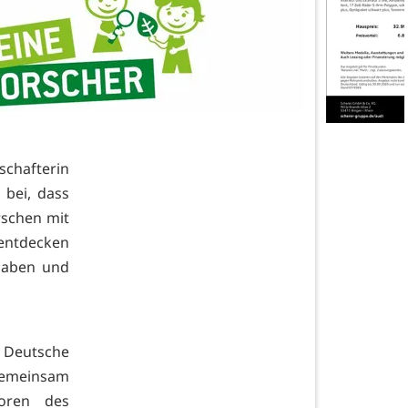
schafterin
 bei, dass
rschen mit
entdecken
lhaben und
 Deutsche
 Gemeinsam
toren des