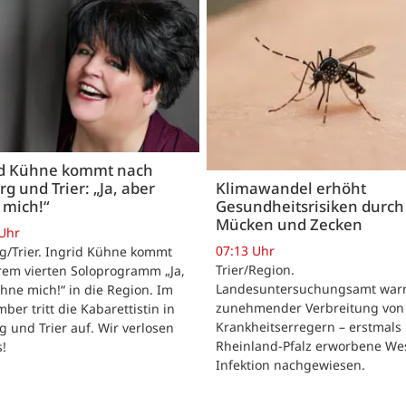
id Kühne kommt nach
rg und Trier: „Ja, aber
Klimawandel erhöht
 mich!“
Gesundheitsrisiken durch
Mücken und Zecken
 Uhr
07:13 Uhr
g/Trier. Ingrid Kühne kommt
Trier/Region.
rem vierten Soloprogramm „Ja,
Landesuntersuchungsamt warn
hne mich!“ in die Region. Im
zunehmender Verbreitung von
ber tritt die Kabarettistin in
Krankheitserregern – erstmals 
g und Trier auf. Wir verlosen
Rheinland-Pfalz erworbene Wes
s!
Infektion nachgewiesen.