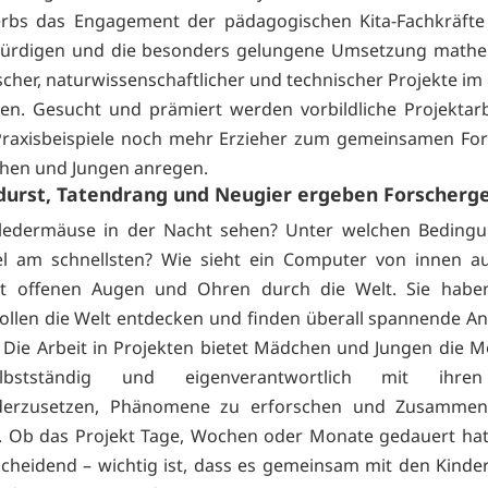
rbs das Engagement der pädagogischen Kita-Fachkräfte
würdigen und die besonders gelungene Umsetzung mathem
cher, naturwissenschaftlicher und technischer Projekte im 
en. Gesucht und prämiert werden vorbildliche Projektarb
Praxisbeispiele noch mehr Erzieher zum gemeinsamen Fo
hen und Jungen anregen.
urst, Tatendrang und Neugier ergeben Forscherge
ledermäuse in der Nacht sehen? Unter welchen Bedingun
el am schnellsten? Wie sieht ein Computer von innen au
t offenen Augen und Ohren durch die Welt. Sie habe
ollen die Welt entdecken und finden überall spannende A
 Die Arbeit in Projekten bietet Mädchen und Jungen die Mö
lbstständig und eigenverantwortlich mit ihre
derzusetzen, Phänomene zu erforschen und Zusamme
. Ob das Projekt Tage, Wochen oder Monate gedauert hat,
scheidend – wichtig ist, dass es gemeinsam mit den Kindern 