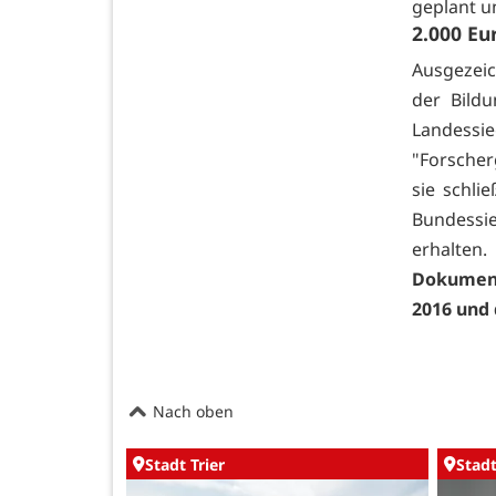
geplant u
2.000 Eu
Ausgezeic
der Bild
Landess
"Forscherg
sie schli
Bundessie
erhalten
Dokument
2016 und
Nach oben
Stadt Trier
Stadt