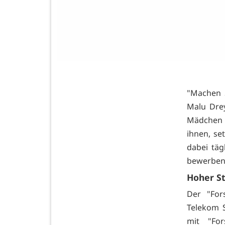
"Machen S
Malu Drey
Mädchen u
ihnen, s
dabei täg
bewerben 
Hoher St
Der "For
Telekom S
mit "For