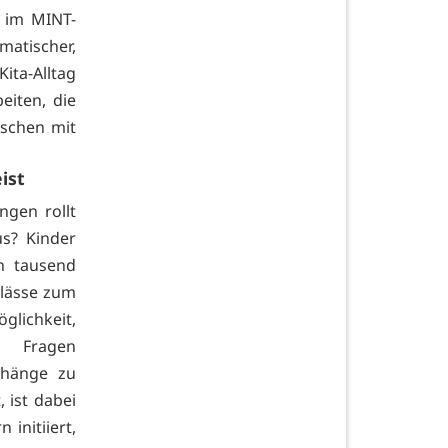
 im MINT-
atischer,
Kita-Alltag
eiten, die
rschen mit
ist
gen rollt
s? Kinder
n tausend
nlässe zum
glichkeit,
n Fragen
nhänge zu
 ist dabei
initiiert,