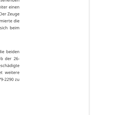
ussehenden
iter einen
 Der Zeuge
mierte die
 sich beim
die beiden
b der 26-
eschädigte
et weitere
79-2290 zu