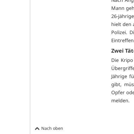
Nach Anga
Mann geha
26-jährig
hielt den
Polizei. 
Eintreffen
Zwei Tät
Die Kripo
Übergrif
Jährige f
gibt, müs
Opfer ode
melden.
Nach oben