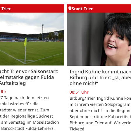
 Trier
Stadt Trier
acht Trier vor Saisonstart:
Ingrid Kühne kommt nac
Heimstärke gegen Fulda
Bitburg und Trier: „Ja, abe
Auftaktsieg
ohne mich!“
 Uhr
08:51 Uhr
 77 Tage nach dem letzten
Bitburg/Trier. Ingrid Kühne k
tspiel wird es für die
mit ihrem vierten Soloprogram
tädter wieder ernst. Zum
aber ohne mich!“ in die Region
t der Regionalliga Südwest
September tritt die Kabarettisti
t am Samstag im Moselstadion
Bitburg und Trier auf. Wir verl
 Barockstadt Fulda-Lehnerz.
Tickets!