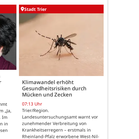
Stadt Trier
h
r
Klimawandel erhöht
Gesundheitsrisiken durch
Mücken und Zecken
07:13 Uhr
ommt
Trier/Region.
m „Ja,
Landesuntersuchungsamt warnt vor
. Im
zunehmender Verbreitung von
n in
Krankheitserregern – erstmals in
osen
Rheinland-Pfalz erworbene West-Nil-