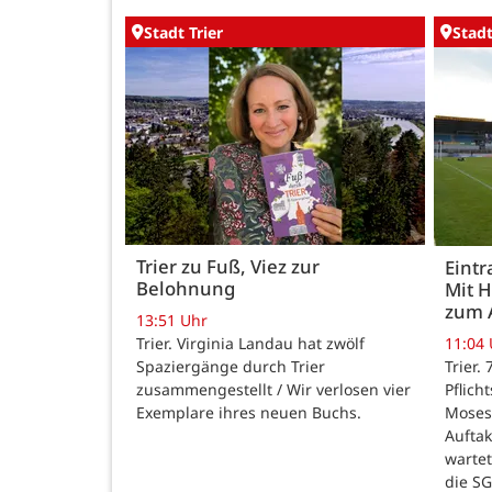
Stadt Trier
Stadt
Trier zu Fuß, Viez zur
Eintr
Belohnung
Mit 
zum 
13:51 Uhr
Trier. Virginia Landau hat zwölf
11:04
Spaziergänge durch Trier
Trier.
zusammengestellt / Wir verlosen vier
Pflich
Exemplare ihres neuen Buchs.
Moses
Auftak
warte
die SG