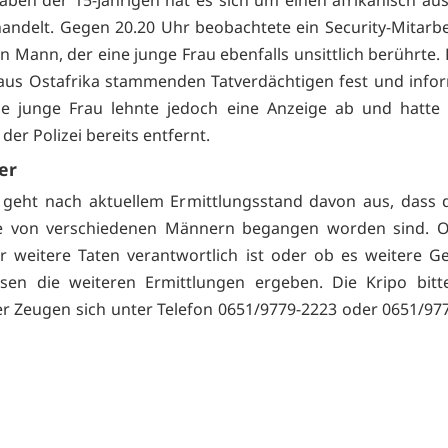
ben der 15-Jährigen hat es sich um einen afrikanisch a
ndelt. Gegen 20.20 Uhr beobachtete ein Security-Mitarbe
en Mann, der eine junge Frau ebenfalls unsittlich berührte.
 aus Ostafrika stammenden Tatverdächtigen fest und infor
Die junge Frau lehnte jedoch eine Anzeige ab und hatte
 der Polizei bereits entfernt.
er
 geht nach aktuellem Ermittlungsstand davon aus, dass 
fe von verschiedenen Männern begangen worden sind. O
ür weitere Taten verantwortlich ist oder ob es weitere G
sen die weiteren Ermittlungen ergeben. Die Kripo bitt
r Zeugen sich unter Telefon 0651/9779-2223 oder 0651/97