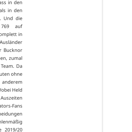
ass in den
als in den
). Und die
 769 auf
plett in
Ausländer
r Bucknor
ben, zumal
r Team. Da
inuten ohne
r anderem
Wobei Held
szeiten
tors-Fans
cheidungen
ahlenmäßig
le 2019/20