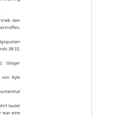
7:12.
trieb den
ertroffen,
olgsquoten
unds 38:33,
n): Gloger
0 von Kyle
euntenmal
hrt lautet
r war eine