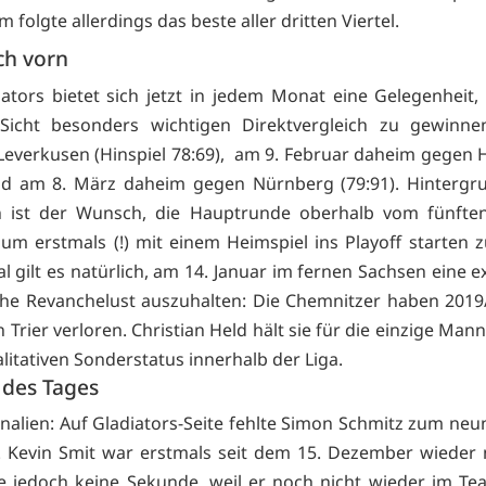
em folgte allerdings das beste aller dritten Vier
nach vorn
ators bietet sich jetzt in jedem Monat eine Gelegenheit,
 Sicht besonders wichtigen Direktvergleich zu gewinne
 Leverkusen (Hinspiel 78:69), am 9. Februar daheim gegen 
nd am 8. März daheim gegen Nürnberg (79:91). Hintergr
 ist der Wunsch, die Hauptrunde oberhalb vom fünfte
um erstmals (!) mit einem Heimspiel ins Playoff starten 
l gilt es natürlich, am 14. Januar im fernen Sachsen eine 
he Revanchelust auszuhalten: Die Chemnitzer haben 2019
in Trier verloren. Christian Held hält sie für die einzige Man
ualitativen Sonderstatus innerhalb der Liga.
k des Tages
nalien: Auf Gladiators-Seite fehlte Simon Schmitz zum neu
. Kevin Smit war erstmals seit dem 15. Dezember wieder 
te jedoch keine Sekunde, weil er noch nicht wieder im Te