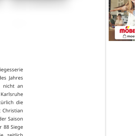
gesserie
des Jahres
 nicht an
 Karlsruhe
ürlich die
 Christian
 der Saison
r 88 Siege
 zeitlich