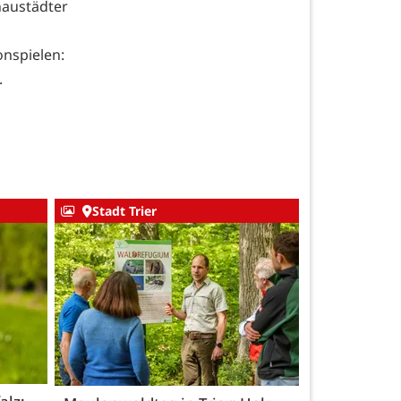
austädter
onspielen:
8.
Stadt Trier