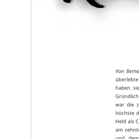
Von Bernd
überlebte
haben si
Gründlich
war die z
höchste d
Held als C
am zehnte
und dem 