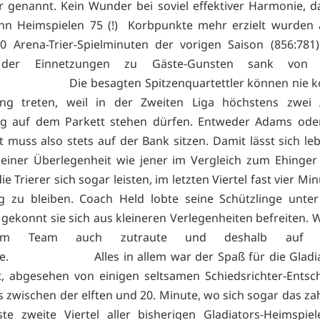
 genannt. Kein Wunder bei soviel effektiver Harmonie, d
hn Heimspielen 75 (!) Korbpunkte mehr erzielt wurden 
0 Arena-Trier-Spielminuten der vorigen Saison (856:781
er Einnetzungen zu Gäste-Gunsten sank von
e besagten Spitzenquartettler können nie kom
ung treten, weil in der Zweiten Liga höchstens zwei 
itig auf dem Parkett stehen dürfen. Entweder Adams ode
t muss also stets auf der Bank sitzen. Damit lässt sich le
 einer Überlegenheit wie jener im Vergleich zum Ehinge
e Trierer sich sogar leisten, im letzten Viertel fast vier M
lg zu bleiben. Coach Held lobte seine Schützlinge unte
e gekonnt sie sich aus kleineren Verlegenheiten befreiten. 
em Team auch zutraute und deshalb auf Au
ete. Alles in allem war der Spaß für die Gladia
, abgesehen von einigen seltsamen Schiedsrichter-Ents
 zwischen der elften und 20. Minute, wo sich sogar das z
ste zweite Viertel aller bisherigen Gladiators-Heimspie