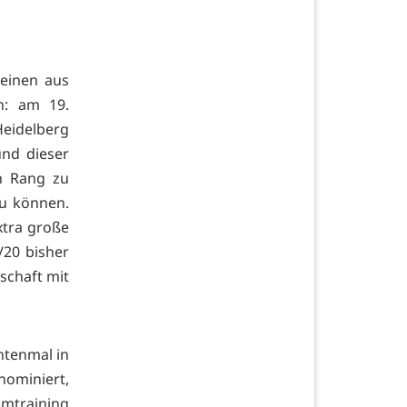
tel.
 einen aus
n: am 19.
Heidelberg
und dieser
n Rang zu
zu können.
extra große
/20 bisher
nschaft mit
ntenmal in
nominiert,
amtraining