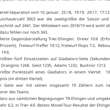
iertel-Separation vom 10. Januar: 25:18, 19:19, 29:17, 1
uschauerzahl 3063 war die zweitgrößte der Saison und 
schnitt auf 2441. Der Mittelwert von 2018/19 wird wohl üb
dazu fehlen nur noch 343.
llierte Gegenüberstellung Trier-Ehingen: Dreier 10:6 (Erf
 Prozent), Freiwurf-Treffer 10:12, Freiwurf-Flops 7:2, Rebo
ls 14:6.
rößten fünf Einsatzzeiten auf Gladiators-Seite (Sekunde
 Dranginis 1268, Geist 1235, Adams 1232, Bucknor 1213.
rößte Punktezahl eines Gladiators in einem Viertel: 1
inis (im dritten Viertel).
an Geist war mit seinen insgesamt 19 Zählern zum n
scorer des Teams.
ilanz aus sämtlichen Begnegungen TR-Ehingen und umgeke
hr 6:2, in Trier 4:0. Bestes Mosel-Tour-Resultat der Ehinge