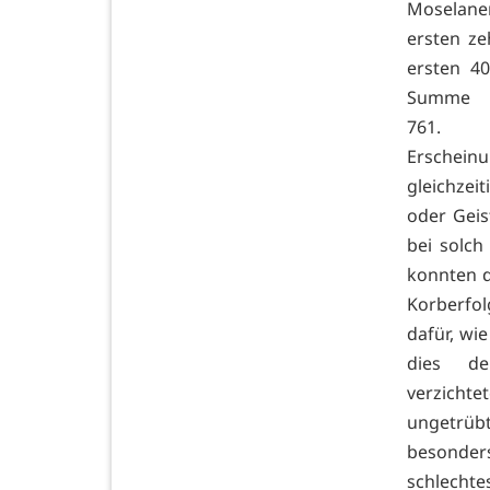
Moselaner
ersten ze
ersten 40
Summe d
761. Di
Erschein
gleichze
oder Geis
bei solch
konnten di
Korberfo
dafür, wi
dies d
verzicht
ungetrübt
besonders
schlechte