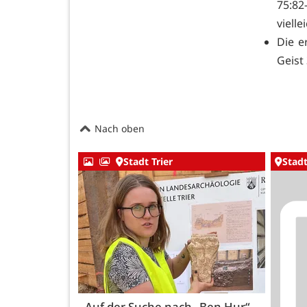
75:8
viel
Die e
Geist
Nach oben
Stadt Trier
Stadt
Auf der Suche nach „Ben Hur“