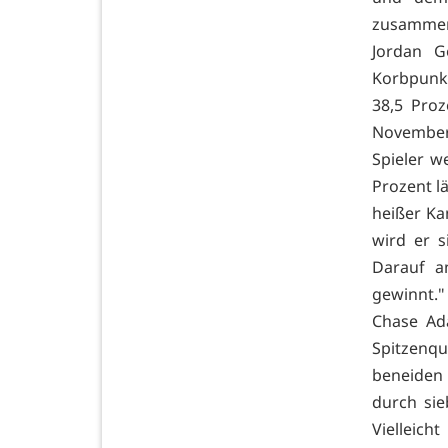
zusammen 
Jordan G
Korbpunkt
38,5 Pro
November.
Spieler w
Prozent lä
heißer Ka
wird er 
Darauf a
gewinnt.
Chase Ada
Spitzenqu
beneiden
durch sie
Vielleic