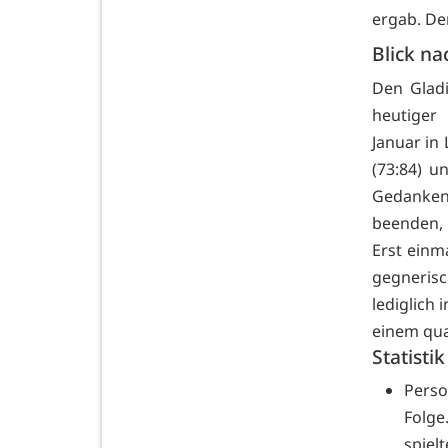
ergab. D
Blick 
Den Gladi
heutiger
Januar in
(73:84) u
Gedanken
beenden, 
Erst einma
gegnerisc
lediglich 
einem q
Statisti
Perso
Folge
spiel