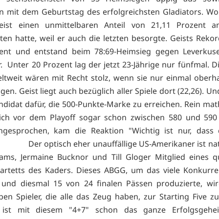
mit dem Geburtstag des erfolgreichsten Gladiators. Wob
eist einen unmittelbaren Anteil von 21,11 Prozent 
en hatte, weil er auch die letzten besorgte. Geists Rekord
zent und entstand beim 78:69-Heimsieg gegen Leverkus
 Unter 20 Prozent lag der jetzt 23-Jährige nur fünfmal. D
eltweit wären mit Recht stolz, wenn sie nur einmal oberh
gen. Geist liegt auch bezüglich aller Spiele dort (22,26). Und
ndidat dafür, die 500-Punkte-Marke zu erreichen. Rein ma
sich vor dem Playoff sogar schon zwischen 580 und 590 
ngesprochen, kam die Reaktion "Wichtig ist nur, dass
" Der optisch eher unauffällige US-Amerikaner ist natü
ms, Jermaine Bucknor und Till Gloger Mitglied eines qu
artetts des Kaders. Dieses ABGG, um das viele Konkurre
 und diesmal 15 von 24 finalen Pässen produzierte, wir
ben Spieler, die alle das Zeug haben, zur Starting Five z
ht ist mit diesem "4+7" schon das ganze Erfolgsgehe