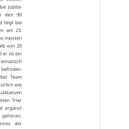
ei Jubilar
an den 90
 liegt bei
en am 23.
ie meisten
alb von 20
 er ist ein
thematisch
befinden.
 das Team
rlich wie
alitativen
nten Trier
d ergänzt
u gehören.
imnis der