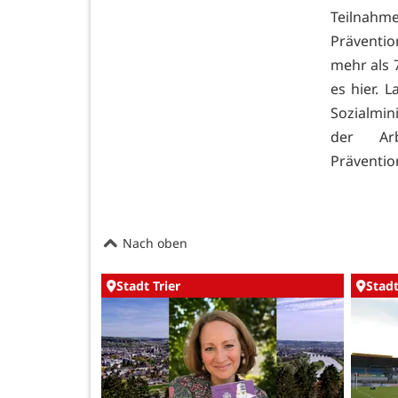
Teilna
Präventi
mehr als 7
es
hier. 
Sozialmini
der Arb
Präventi
Nach oben
Stadt Trier
Stadt