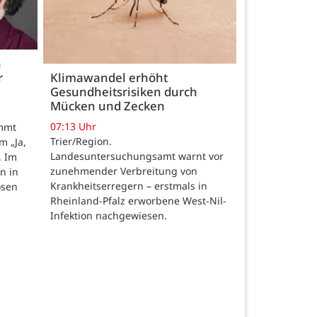
h
r
Klimawandel erhöht
Gesundheitsrisiken durch
Mücken und Zecken
07:13 Uhr
ommt
Trier/Region.
m „Ja,
Landesuntersuchungsamt warnt vor
. Im
zunehmender Verbreitung von
n in
Krankheitserregern – erstmals in
osen
Rheinland-Pfalz erworbene West-Nil-
Infektion nachgewiesen.