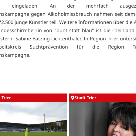
hme eingeladen. An der mehrfach ausgezei
onskampagne gegen Alkoholmissbrauch nahmen seit dem 
2.500 junge Künstler teil. Weitere Informationen über die 
Landesschirmherrin von "bunt statt blau" ist die rheinland-
sterin Sabine Bätzing-Lichtenthäler. In Region Trier unter
eitskreis Suchtprävention für die Region T
onskampagne.
 Trier
Stadt Trier