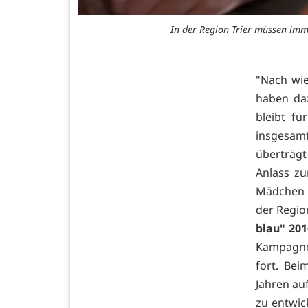
In der Region Trier müssen im
"Nach wie
haben daz
bleibt fü
insgesam
überträg
Anlass zu
Mädchen u
der Regio
blau" 201
Kampagne
fort. Be
Jahren au
zu entwic