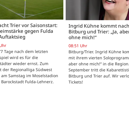
acht Trier vor Saisonstart:
Ingrid Kühne kommt nac
Heimstärke gegen Fulda
Bitburg und Trier: „Ja, abe
Auftaktsieg
ohne mich!“
 Uhr
08:51 Uhr
 77 Tage nach dem letzten
Bitburg/Trier. Ingrid Kühne k
tspiel wird es für die
mit ihrem vierten Soloprogram
tädter wieder ernst. Zum
aber ohne mich!“ in die Region
t der Regionalliga Südwest
September tritt die Kabarettisti
t am Samstag im Moselstadion
Bitburg und Trier auf. Wir verl
 Barockstadt Fulda-Lehnerz.
Tickets!