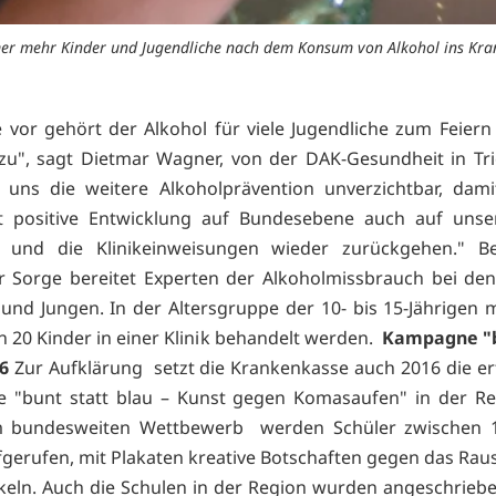
mer mehr Kinder und Jugendliche nach dem Konsum von Alkohol ins Kra
 vor gehört der Alkohol für viele Jugendliche zum Feier
u", sagt Dietmar Wagner, von der DAK-Gesundheit in Tri
r uns die weitere Alkoholprävention unverzichtbar, dami
t positive Entwicklung auf Bundesebene auch auf unse
t und die Klinikeinweisungen wieder zurückgehen." B
r Sorge bereitet Experten der Alkoholmissbrauch bei de
nd Jungen. In der Altersgruppe der 10- bis 15-Jährigen 
n 20 Kinder in einer Klinik behandelt werden.
Kampagne "b
6
Zur Aufklärung setzt die Krankenkasse auch 2016 die er
 "bunt statt blau – Kunst gegen Komasaufen" in der Reg
im bundesweiten Wettbewerb werden Schüler zwischen 
fgerufen, mit Plakaten kreative Botschaften gegen das Rau
keln. Auch die Schulen in der Region wurden angeschrieb