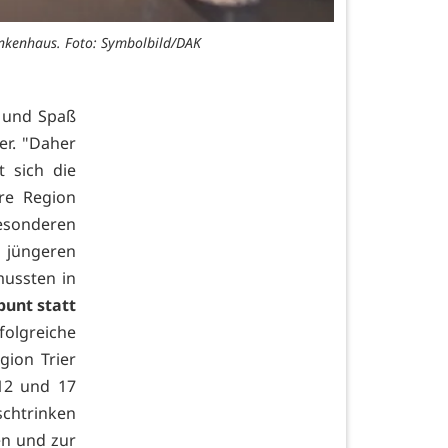
nkenhaus. Foto: Symbolbild/DAK
n und Spaß
er. "Daher
t sich die
re Region
esonderen
n jüngeren
mussten in
unt statt
folgreiche
ion Trier
12 und 17
schtrinken
en und zur