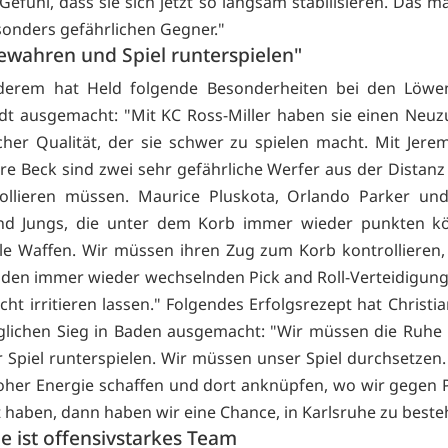
efühl, dass sie sich jetzt so langsam stabilisieren. Das m
onders gefährlichen Gegner."
ewahren und Spiel runterspielen"
derem hat Held folgende Besonderheiten bei den Löwe
dt ausgemacht: "Mit KC Ross-Miller haben sie einen Neu
cher Qualität, der sie schwer zu spielen macht. Mit Jer
re Beck sind zwei sehr gefährliche Werfer aus der Distanz 
rollieren müssen. Maurice Pluskota, Orlando Parker un
ind Jungs, die unter dem Korb immer wieder punkten kö
le Waffen. Wir müssen ihren Zug zum Korb kontrollieren,
 den immer wieder wechselnden Pick and Roll-Verteidigun
cht irritieren lassen." Folgendes Erfolgsrezept hat Christi
glichen Sieg in Baden ausgemacht: "Wir müssen die Ruhe
 Spiel runterspielen. Wir müssen unser Spiel durchsetzen
oher Energie schaffen und dort anknüpfen, wo wir gegen
 haben, dann haben wir eine Chance, in Karlsruhe zu beste
e ist offensivstarkes Team