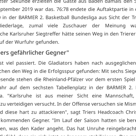
etzter Sekunde erzielten die Gäste aus Baden damals den Si
ptember 2019 war das. 76:78 endete die Auftaktpartie in 
 in der BARMER 2. Basketball Bundesliga aus Sicht der Tri
Niederlage, zumal viele Zuschauer der Meinung w
iche Karlsruher Siegtreffer hätte seinen Weg in den Trierer
auf der Wurfuhr gefunden.
ers gefährlicher Gegner"
st viel passiert. Die Gladiators haben nach ausgegliche
hen den Weg in die Erfolgsspur gefunden: Mit sechs Siege
sende stehen die Rheinland-Pfälzer vor dem ersten Spie
jahr auf dem sechsten Tabellenplatz in der BARMER 2. B
ga. "Karlsruhe ist aus meiner Sicht eine Mannschaft,
 zu verteidigen versucht. In der Offense versuchen sie Mis
d diese hart zu attackieren", sagt Triers Headcoach Chri
kommenden Gegner. "Im Lauf der Saison hatten sie bere
en, was den Kader angeht. Das hat Unruhe reingebracht,