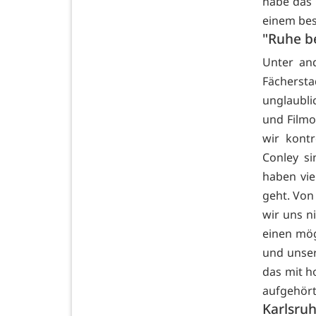
habe das G
einem bes
"Ruhe b
Unter an
Fächersta
unglaubli
und Filmo
wir kont
Conley s
haben vie
geht. Von
wir uns ni
einen mö
und unser
das mit h
aufgehört
Karlsruh