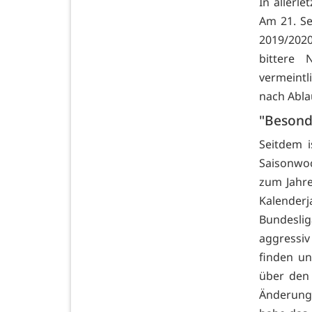
In allerl
Am 21. Se
2019/2020
bittere 
vermeintl
nach Abl
"Besond
Seitdem i
Saisonwoc
zum Jahre
Kalender
Bundesli
aggressiv
finden un
über den 
Änderung