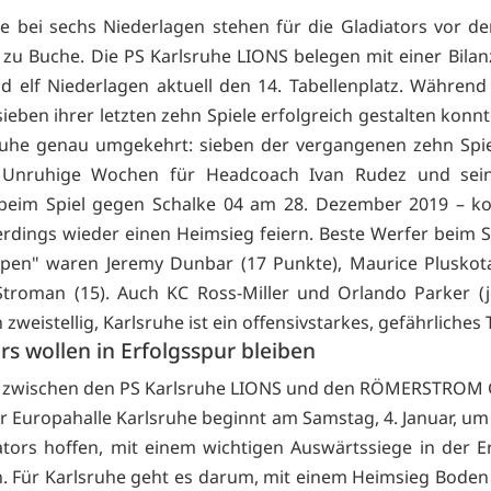
e bei sechs Niederlagen stehen für die Gladiators vor de
 zu Buche. Die PS Karlsruhe LIONS belegen mit einer Bilan
d elf Niederlagen aktuell den 14. Tabellenplatz. Während
sieben ihrer letzten zehn Spiele erfolgreich gestalten konnt
ruhe genau umgekehrt: sieben der vergangenen zehn Spi
. Unruhige Wochen für Headcoach Ivan Rudez und sei
 beim Spiel gegen Schalke 04 am 28. Dezember 2019 – k
erdings wieder einen Heimsieg feiern. Beste Werfer beim 
pen" waren Jeremy Dunbar (17 Punkte), Maurice Pluskot
troman (15). Auch KC Ross-Miller und Orlando Parker (j
zweistellig, Karlsruhe ist ein offensivstarkes, gefährliches
rs wollen in Erfolgsspur bleiben
e zwischen den PS Karlsruhe LIONS und den RÖMERSTROM 
er Europahalle Karlsruhe beginnt am Samstag, 4. Januar, um
ators hoffen, mit einem wichtigen Auswärtssiege in der E
n. Für Karlsruhe geht es darum, mit einem Heimsieg Bode