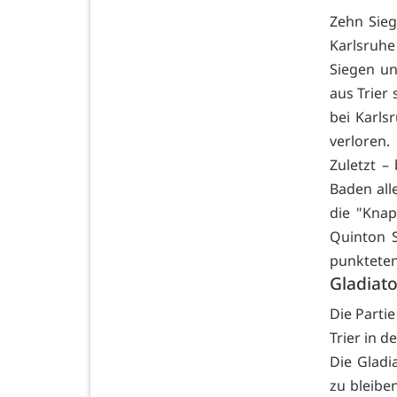
Zehn Sieg
Karlsruhe
Siegen un
aus Trier 
bei Karls
verloren
Zuletzt –
Baden all
die "Knap
Quinton S
punkteten 
Gladiato
Die Parti
Trier in d
Die Gladi
zu bleibe