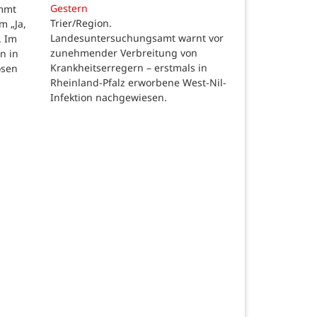
Gestern
ommt
Trier/Region.
m „Ja,
Landesuntersuchungsamt warnt vor
. Im
zunehmender Verbreitung von
n in
Krankheitserregern – erstmals in
osen
Rheinland-Pfalz erworbene West-Nil-
Infektion nachgewiesen.