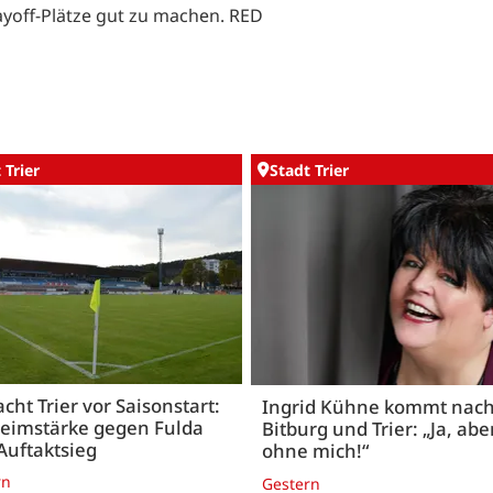
ayoff-Plätze gut zu machen. RED
 Trier
Stadt Trier
acht Trier vor Saisonstart:
Ingrid Kühne kommt nac
Heimstärke gegen Fulda
Bitburg und Trier: „Ja, abe
Auftaktsieg
ohne mich!“
rn
Gestern