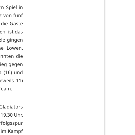
m Spiel in
z von fünf
 die Gäste
en, ist das
ele gingen
ne Löwen.
onnten die
Sieg gegen
a (16) und
eweils 11)
 Team.
Gladiators
 19.30 Uhr.
rfolgsspur
n im Kampf