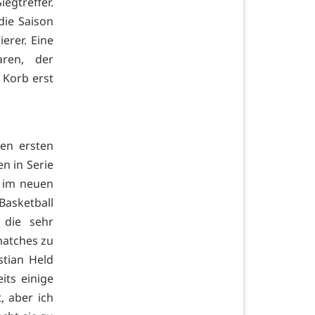
egtreffer.
die Saison
erer. Eine
aren, der
 Korb erst
nen ersten
n in Serie
l im neuen
asketball
 die sehr
matches zu
stian Held
its einige
 aber ich