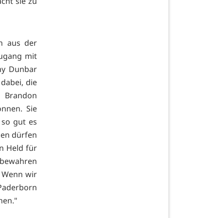
acht sie zu
n aus der
zugang mit
emy Dunbar
dabei, die
d Brandon
nnen. Sie
 so gut es
gen dürfen
an Held für
 bewahren
. Wenn wir
 Paderborn
hen."