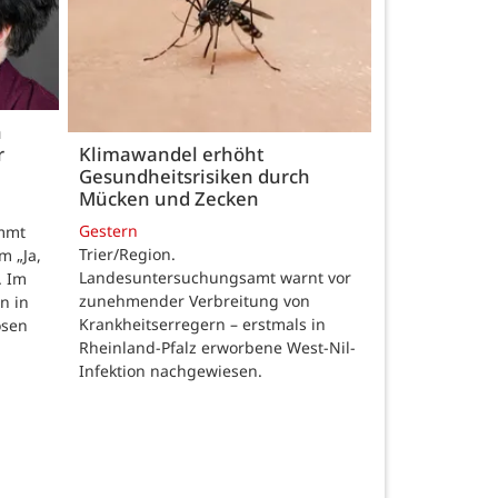
h
r
Klimawandel erhöht
Gesundheitsrisiken durch
Mücken und Zecken
Gestern
ommt
Trier/Region.
m „Ja,
Landesuntersuchungsamt warnt vor
. Im
zunehmender Verbreitung von
n in
Krankheitserregern – erstmals in
osen
Rheinland-Pfalz erworbene West-Nil-
Infektion nachgewiesen.