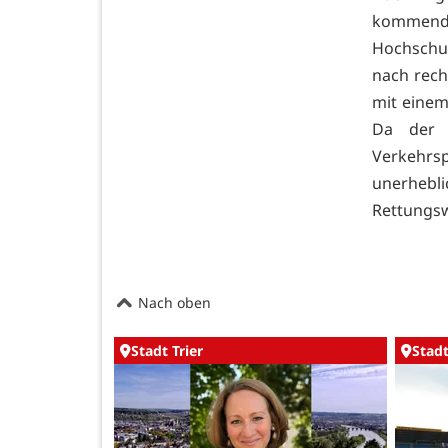
kommend
Hochschul
nach rech
mit einem
Da der 
Verkehrs
unerhebli
Rettungsw
Nach oben
Stadt Trier
Stadt