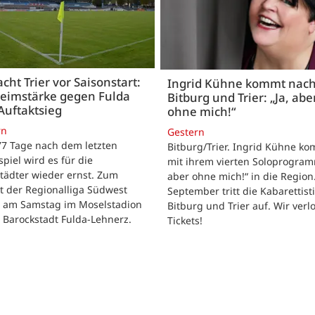
acht Trier vor Saisonstart:
Ingrid Kühne kommt nac
Heimstärke gegen Fulda
Bitburg und Trier: „Ja, abe
Auftaktsieg
ohne mich!“
rn
Gestern
 77 Tage nach dem letzten
Bitburg/Trier. Ingrid Kühne k
tspiel wird es für die
mit ihrem vierten Soloprogram
tädter wieder ernst. Zum
aber ohne mich!“ in die Region
t der Regionalliga Südwest
September tritt die Kabarettisti
t am Samstag im Moselstadion
Bitburg und Trier auf. Wir verl
 Barockstadt Fulda-Lehnerz.
Tickets!