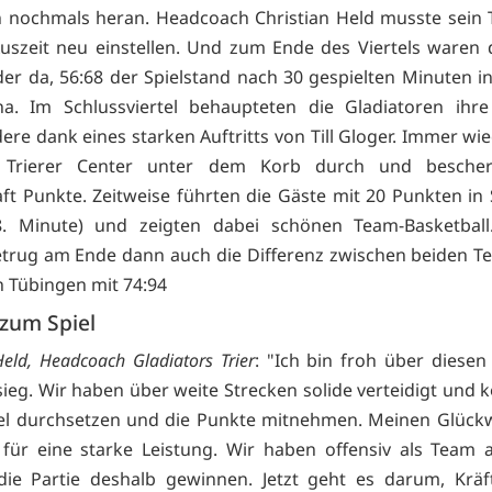
 nochmals heran. Headcoach Christian Held musste sein 
Auszeit neu einstellen. Und zum Ende des Viertels waren d
er da, 56:68 der Spielstand nach 30 gespielten Minuten in
na. Im Schlussviertel behaupteten die Gladiatoren ihre
ere dank eines starken Auftritts von Till Gloger. Immer wie
 Trierer Center unter dem Korb durch und bescher
t Punkte. Zeitweise führten die Gäste mit 20 Punkten i
38. Minute) und zeigten dabei schönen Team-Basketball
trug am Ende dann auch die Differenz zwischen beiden Te
n Tübingen mit 74:94
zum Spiel
Held, Headcoach Gladiators Trier
: "Ich bin froh über diesen
ieg. Wir haben über weite Strecken solide verteidigt und 
iel durchsetzen und die Punkte mitnehmen. Meinen Glück
für eine starke Leistung. Wir haben offensiv als Team 
ie Partie deshalb gewinnen. Jetzt geht es darum, Kräf