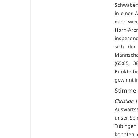
Schwaben
in einer 
dann wied
Horn-Are
insbesond
sich der
Mannschaf
(65:85, 
Punkte be
gewinnt i
Stimme 
Christian 
Auswärtss
unser Sp
Tübingen 
konnten d