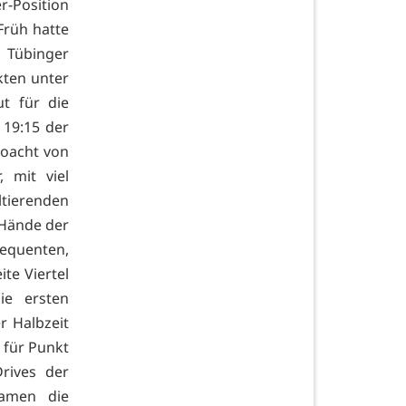
r-Position
Früh hatte
 Tübinger
kten unter
t für die
 19:15 der
coacht von
 mit viel
tierenden
 Hände der
equenten,
te Viertel
ie ersten
er Halbzeit
t für Punkt
rives der
kamen die