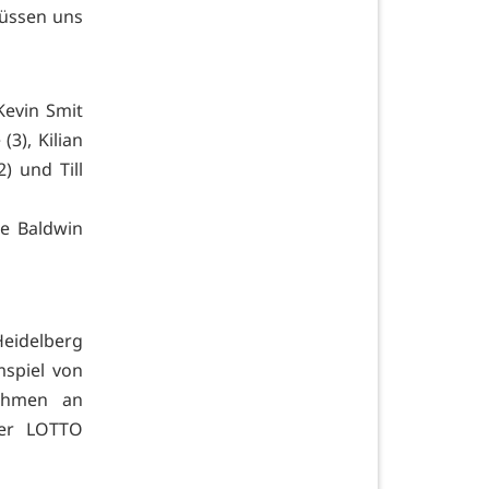
üssen uns
Kevin Smit
(3), Kilian
2) und Till
te Baldwin
Heidelberg
mspiel von
nehmen an
 der LOTTO