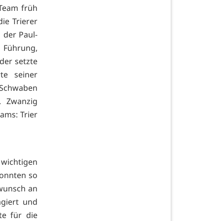
Team früh
ie Trierer
 der Paul-
 Führung,
der setzte
te seiner
n Schwaben
. Zwanzig
ams: Trier
 wichtigen
konnten so
wunsch an
agiert und
te für die