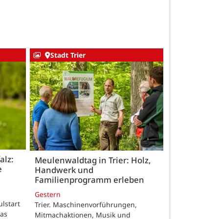
Stadt Trier
alz:
Meulenwaldtag in Trier: Holz,
e
Handwerk und
Familienprogramm erleben
Gestern
ulstart
Trier. Maschinenvorführungen,
das
Mitmachaktionen, Musik und