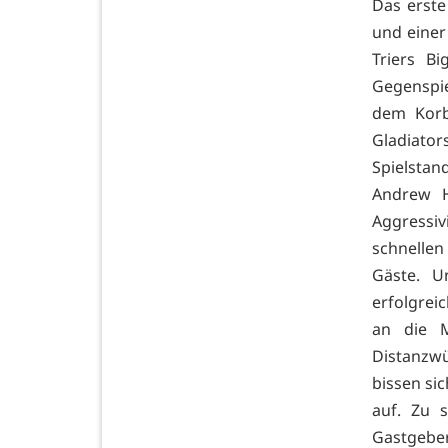
Das erste
und einer
Triers B
Gegenspie
dem Korb
Gladiator
Spielstan
Andrew H
Aggressi
schnellen
Gäste. U
erfolgrei
an die M
Distanzwür
bissen sic
auf. Zu 
Gastgebe