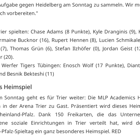
Aufgabe gegen Heidelberg am Sonntag zu sammeln. Wir m
ch vorbereiten."
rier spielten: Chase Adams (8 Punkte), Kyle Dranginis (9), 
Jermaine Bucknor (16), Rupert Hennen (8), Lucien Schmikale 
 (7), Thomas Grün (6), Stefan Ilzhöfer (0), Jordan Geist (1
 (20).
 Werfer Tigers Tübingen: Enosch Wolf (17 Punkte), Dian
und Besnik Bekteshi (11)
s Heimspiel
m Sonntag geht es für Trier weiter: Die MLP Academics 
 in der Arena Trier zu Gast. Präsentiert wird dieses Hei
einland-Pfalz. Dank 150 Freikarten, die das Unter
ene soziale Einrichtungen in Trier verteilt hat, wird
-Pfalz-Spieltag ein ganz besonderes Heimspiel. RED