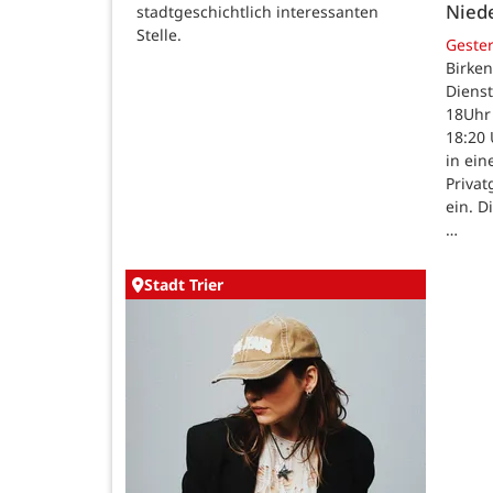
Nied
stadtgeschichtlich interessanten
Stelle.
Geste
Birken
Dienst
18Uhr 
18:20 
in ein
Priva
ein. D
…
Stadt Trier