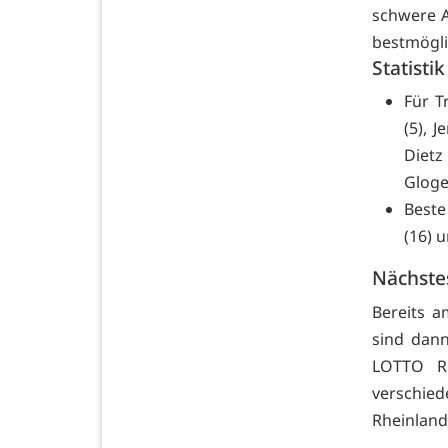
schwere 
bestmögli
Statistik
Für T
(5), 
Dietz
Gloger
Beste
(16) 
Nächste
Bereits a
sind dann
LOTTO Rh
verschied
Rheinland