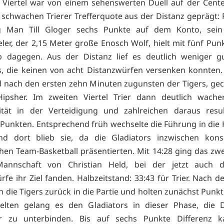
 Viertel war von einem sehenswerten Duell auf der Cente
 schwachen Trierer Trefferquote aus der Distanz geprägt: 
ig Man Till Gloger sechs Punkte auf dem Konto, sein
ler, der 2,15 Meter große Enosch Wolf, hielt mit fünf Pun
 dagegen. Aus der Distanz lief es deutlich weniger gu
s, die keinen von acht Distanzwürfen versenken konnten.
d nach den ersten zehn Minuten zugunsten der Tigers, ge
ipsher. Im zweiten Viertel Trier dann deutlich wacher,
vität in der Verteidigung und zahlreichen daraus resul
 Punkten. Entsprechend früh wechselte die Führung in die
nd dort blieb sie, da die Gladiators inzwischen kons
chen Team-Basketball präsentierten. Mit 14:28 ging das zwei
annschaft von Christian Held, bei der jetzt auch d
fe ihr Ziel fanden. Halbzeitstand: 33:43 für Trier. Nach d
h die Tigers zurück in die Partie und holten zunächst Punk
selten gelang es den Gladiators in dieser Phase, die D
r zu unterbinden. Bis auf sechs Punkte Differenz 