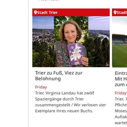
Stadt Trier
Stadt
Trier zu Fuß, Viez zur
Eintr
Belohnung
Mit 
zum 
Friday
Trier. Virginia Landau hat zwölf
Friday
Spaziergänge durch Trier
Trier.
zusammengestellt / Wir verlosen vier
Pflich
Exemplare ihres neuen Buchs.
Moses
Auftak
warte