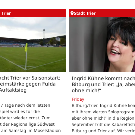
 Trier
Stadt Trier
acht Trier vor Saisonstart:
Ingrid Kühne kommt nac
Heimstärke gegen Fulda
Bitburg und Trier: „Ja, abe
Auftaktsieg
ohne mich!“
Friday
 77 Tage nach dem letzten
Bitburg/Trier. Ingrid Kühne k
tspiel wird es für die
mit ihrem vierten Soloprogram
tädter wieder ernst. Zum
aber ohne mich!“ in die Region
t der Regionalliga Südwest
September tritt die Kabarettisti
t am Samstag im Moselstadion
Bitburg und Trier auf. Wir verl