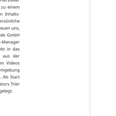
Hersteller
 zu einem
n Inhalts-
ersönliche
reuen uns,
uide GmbH
rs-Manager
ekt in das
r aus der
en Videos
 Umgebung
 Als Start
tors Trier
elegt.