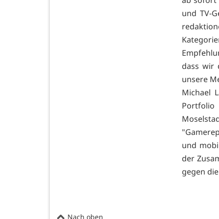
ab sofort
und TV-G
redaktion
Kategorie
Empfehlun
dass wir
unsere Me
Michael L
Portfoli
Moselsta
"Gamerep
und mobil
der Zusam
gegen die
Nach oben