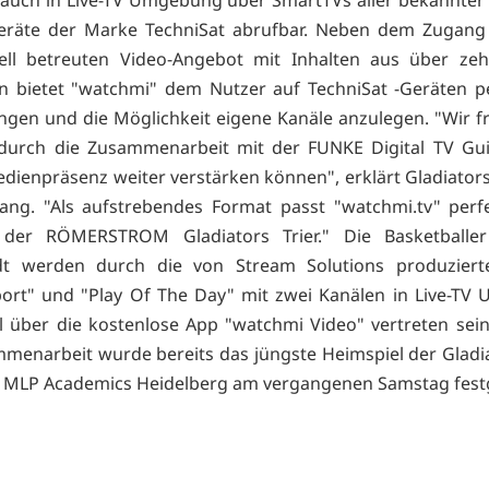
 auch in Live-TV Umgebung über SmartTVs aller bekannter 
eräte der Marke TechniSat abrufbar. Neben dem Zugang
ell betreuten Video-Angebot mit Inhalten aus über zeh
n bietet "watchmi" dem Nutzer auf TechniSat -Geräten p
gen und die Möglichkeit eigene Kanäle anzulegen. "Wir f
 durch die Zusammenarbeit mit der FUNKE Digital TV G
dienpräsenz weiter verstärken können", erklärt Gladiato
ang. "Als aufstrebendes Format passt "watchmi.tv" perf
o der RÖMERSTROM Gladiators Trier." Die Basketballe
dt werden durch die von Stream Solutions produziert
ort" und "Play Of The Day" mit zwei Kanälen in Live-TV
 über die kostenlose App "watchmi Video" vertreten sein.
menarbeit wurde bereits das jüngste Heimspiel der Gladia
 MLP Academics Heidelberg am vergangenen Samstag festg