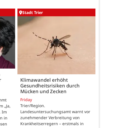
Stadt Trier
h
r
Klimawandel erhöht
Gesundheitsrisiken durch
Mücken und Zecken
Friday
ommt
Trier/Region.
m „Ja,
Landesuntersuchungsamt warnt vor
. Im
zunehmender Verbreitung von
n in
Krankheitserregern – erstmals in
osen