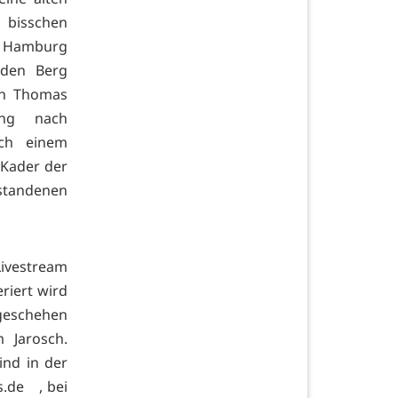
 bisschen
e Hamburg
 den Berg
ten Thomas
ing nach
ach einem
 Kader der
rstandenen
Livestream
riert wird
geschehen
 Jarosch.
ind in der
.de , bei