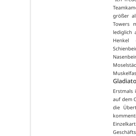
Teamkame
größer a
Towers m
lediglich
Henkel 
Schienbe
Nasenbein
Moselstäd
Muskelfas
Gladiat
Erstmals 
auf dem O
die Über
kommenti
Einzelkar
Geschäfts