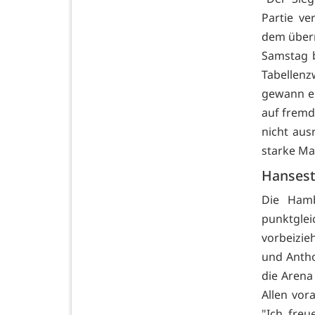
Partie ve
dem über
Samstag b
Tabellenz
gewann er
auf fremd
nicht aus
starke Ma
Hansest
Die Hamb
punktglei
vorbeizie
und Antho
die Arena
Allen vora
"Ich freu