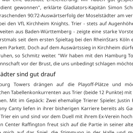
rdient gewonnen", erklärte Gladiators-Kapitän Simon Sc
raschenden 90:72-Auswärtserfolg der Moselstädter am ve
ei den VfL Kirchheim Knights. Trier - stets auf Augenhö
weiten aus Baden-Württemberg - zeigte eine starke Vorst
stmals seit dem ersten Spieltag bei den RheinStars Köln e
em Parkett. Doch auf dem Auswärtssieg in Kirchheim dürf
ruhen, so Schmitz weiter. "Wir haben mit den Hamburg T
nnschaft vor der Brust, die uns unbedingt schlagen möchte
ädter sind gut drauf
urg Towers drängen auf die Playoff-Plätze und m
chen Tabellenkonkurrenten aus Trier (beide 12 Punkte) mit a
hen. Mit im Gepäck: Zwei ehemalige Trierer Spieler. Justin 
ny Canty liefen in ihrer bisherigen Karriere bereits als Ga
 Trier ein und sind vor dem Duell mit ihrem Ex-Verein hoch 
n Center Raffington freut sich auf die Partie in seiner al
e mich auf das Spiel, die Stimmung in der Halle und m