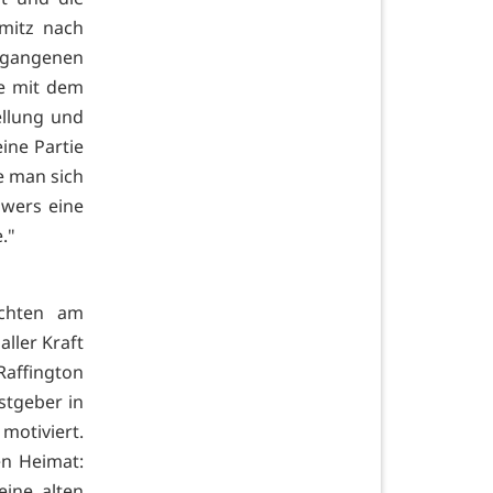
hmitz nach
rgangenen
he mit dem
ellung und
ine Partie
e man sich
owers eine
."
öchten am
ller Kraft
Raffington
stgeber in
motiviert.
ten Heimat:
eine alten