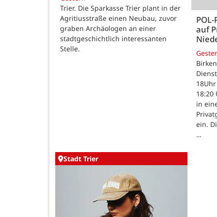
Trier. Die Sparkasse Trier plant in der
Agritiusstraße einen Neubau, zuvor
POL-
auf P
graben Archäologen an einer
Nied
stadtgeschichtlich interessanten
Stelle.
Geste
Birken
Dienst
18Uhr 
18:20 
in ein
Priva
ein. D
…
Stadt Trier