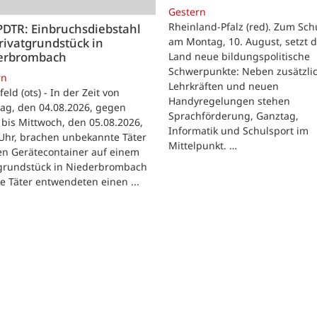
Gestern
Rheinland-Pfalz (red). Zum Sch
PDTR: Einbruchsdiebstahl
rivatgrundstück in
am Montag, 10. August, setzt 
erbrombach
Land neue bildungspolitische
Schwerpunkte: Neben zusätzli
rn
Lehrkräften und neuen
feld (ots) - In der Zeit von
Handyregelungen stehen
ag, den 04.08.2026, gegen
Sprachförderung, Ganztag,
bis Mittwoch, den 05.08.2026,
Informatik und Schulsport im
Uhr, brachen unbekannte Täter
Mittelpunkt. …
en Gerätecontainer auf einem
tgrundstück in Niederbrombach
ie Täter entwendeten einen ...