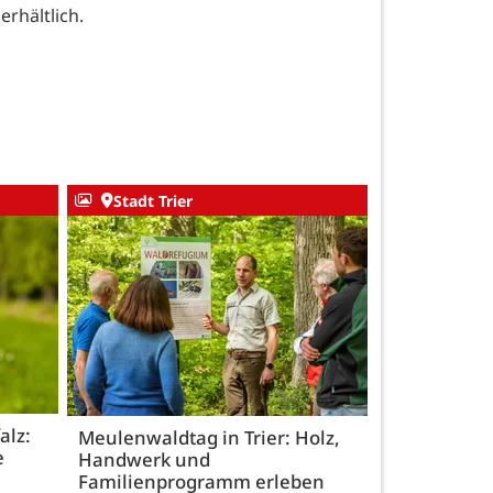
rhältlich.
Stadt Trier
alz:
Meulenwaldtag in Trier: Holz,
e
Handwerk und
Familienprogramm erleben