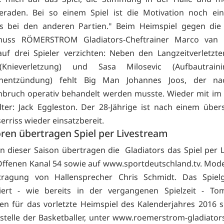
raden. Bei so einem Spiel ist die Motivation noch ein
ls bei den anderen Partien." Beim Heimspiel gegen di
uss RÖMERSTROM Gladiators-Cheftrainer Marco van
 auf drei Spieler verzichten: Neben den Langzeitverletz
(Knieverletzung) und Sasa Milosevic (Aufbautrain
inentzündung) fehlt Big Man Johannes Joos, der n
bruch operativ behandelt werden musste. Wieder mit im
ter: Jack Eggleston. Der 28-Jährige ist nach einem übe
erriss wieder einsatzbereit.
oren übertragen Spiel per Livestream
in dieser Saison übertragen die Gladiators das Spiel per 
ffenen Kanal 54 sowie auf www.sportdeutschland.tv. Mode
tragung von Hallensprecher Chris Schmidt. Das Spiel
ert - wie bereits in der vergangenen Spielzeit - Tom
ten für das vorletzte Heimspiel des Kalenderjahres 2016 s
stelle der Basketballer, unter
www.roemerstrom-gladiators