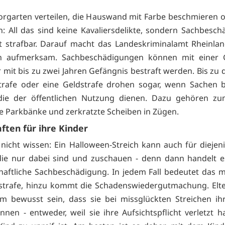
orgarten verteilen, die Hauswand mit Farbe beschmieren 
n: All das sind keine Kavaliersdelikte, sondern Sachbesc
 strafbar. Darauf macht das Landeskriminalamt Rheinlan
n aufmerksam. Sachbeschädigungen können mit einer G
 mit bis zu zwei Jahren Gefängnis bestraft werden. Bis zu d
strafe oder eine Geldstrafe drohen sogar, wenn Sachen 
die der öffentlichen Nutzung dienen. Dazu gehören zum
e Parkbänke und zerkratzte Scheiben in Zügen.
aften für ihre Kinder
 nicht wissen: Ein Halloween-Streich kann auch für diejen
die nur dabei sind und zuschauen - denn dann handelt e
aftliche Sachbeschädigung. In jedem Fall bedeutet das 
strafe, hinzu kommt die Schadenswiedergutmachung. Elte
m bewusst sein, dass sie bei missglückten Streichen ih
nnen - entweder, weil sie ihre Aufsichtspflicht verletzt 