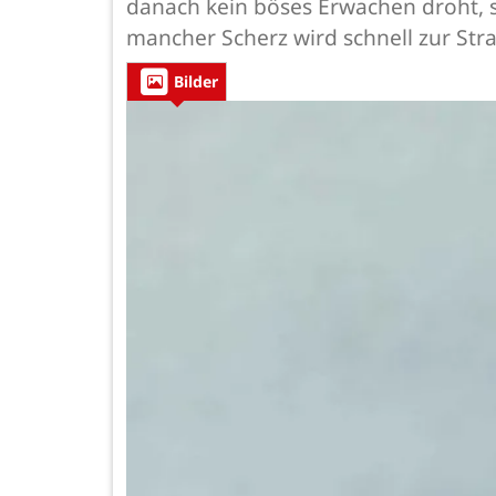
danach kein böses Erwachen droht, 
mancher Scherz wird schnell zur Stra
Bilder