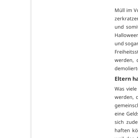
Müll im V
zerkratze
und somit
Hallowee
und sogar
Freiheits
werden, 
demoliert
Eltern h
Was viele
werden, 
gemeinsch
eine Geld
sich zude
haften kö