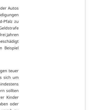
oder Autos
hädigungen
d-Pfalz zu
eldstrafe
rei Jahren
beschädigt
 Beispiel
igen teuer
s sich um
mindestens
rn sollten
rer Kinder
haben oder