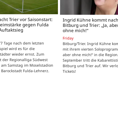
acht Trier vor Saisonstart:
Ingrid Kühne kommt nac
Heimstärke gegen Fulda
Bitburg und Trier: „Ja, abe
Auftaktsieg
ohne mich!“
Friday
 77 Tage nach dem letzten
Bitburg/Trier. Ingrid Kühne k
tspiel wird es für die
mit ihrem vierten Soloprogram
tädter wieder ernst. Zum
aber ohne mich!“ in die Region
t der Regionalliga Südwest
September tritt die Kabarettisti
t am Samstag im Moselstadion
Bitburg und Trier auf. Wir verl
 Barockstadt Fulda-Lehnerz.
Tickets!