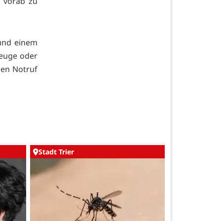
d vorab zu
 und einem
Zeuge oder
den Notruf
Stadt Trier