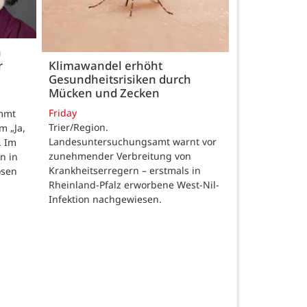
h
r
Klimawandel erhöht
Gesundheitsrisiken durch
Mücken und Zecken
Friday
ommt
Trier/Region.
m „Ja,
Landesuntersuchungsamt warnt vor
. Im
zunehmender Verbreitung von
n in
Krankheitserregern – erstmals in
osen
Rheinland-Pfalz erworbene West-Nil-
Infektion nachgewiesen.