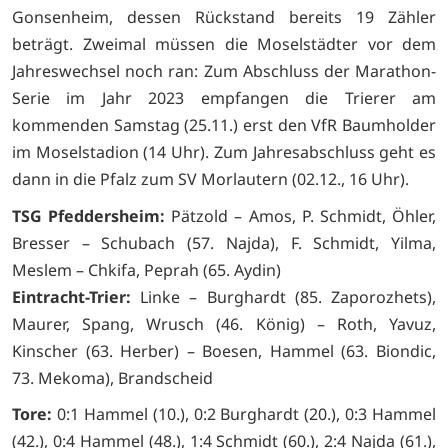
Gonsenheim, dessen Rückstand bereits 19 Zähler
beträgt. Zweimal müssen die Moselstädter vor dem
Jahreswechsel noch ran: Zum Abschluss der Marathon-
Serie im Jahr 2023 empfangen die Trierer am
kommenden Samstag (25.11.) erst den VfR Baumholder
im Moselstadion (14 Uhr). Zum Jahresabschluss geht es
dann in die Pfalz zum SV Morlautern (02.12., 16 Uhr).
TSG Pfeddersheim:
Pätzold – Amos, P. Schmidt, Öhler,
Bresser – Schubach (57. Najda), F. Schmidt, Yilma,
Meslem – Chkifa, Peprah (65. Aydin)
Eintracht-Trier:
Linke – Burghardt (85. Zaporozhets),
Maurer, Spang, Wrusch (46. König) – Roth, Yavuz,
Kinscher (63. Herber) – Boesen, Hammel (63. Biondic,
73. Mekoma), Brandscheid
Tore:
0:1 Hammel (10.), 0:2 Burghardt (20.), 0:3 Hammel
(42.), 0:4 Hammel (48.), 1:4 Schmidt (60.), 2:4 Najda (61.),