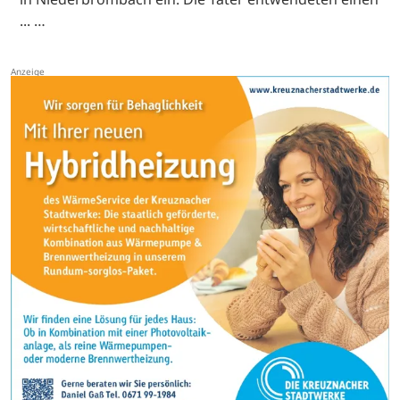
... …