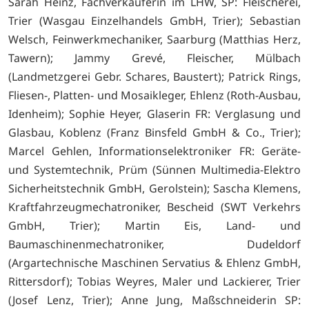
Sarah Heinz, Fachverkäuferin im LHW, SP: Fleischerei,
Trier (Wasgau Einzelhandels GmbH, Trier); Sebastian
Welsch, Feinwerkmechaniker, Saarburg (Matthias Herz,
Tawern); Jammy Grevé, Fleischer, Mülbach
(Landmetzgerei Gebr. Schares, Baustert); Patrick Rings,
Fliesen-, Platten- und Mosaikleger, Ehlenz (Roth-Ausbau,
Idenheim); Sophie Heyer, Glaserin FR: Verglasung und
Glasbau, Koblenz (Franz Binsfeld GmbH & Co., Trier);
Marcel Gehlen, Informationselektroniker FR: Geräte-
und Systemtechnik, Prüm (Sünnen Multimedia-Elektro
Sicherheitstechnik GmbH, Gerolstein); Sascha Klemens,
Kraftfahrzeugmechatroniker, Bescheid (SWT Verkehrs
GmbH, Trier); Martin Eis, Land- und
Baumaschinenmechatroniker, Dudeldorf
(Argartechnische Maschinen Servatius & Ehlenz GmbH,
Rittersdorf); Tobias Weyres, Maler und Lackierer, Trier
(Josef Lenz, Trier); Anne Jung, Maßschneiderin SP: