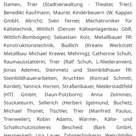
Damen, Trier (Stadtverwaltung - Theater, Trier);
Benedikt Kaufmann, Maurer, Kinderbeuern (W. Kappes
GmbH, Altrich); Sven Ferner, Mechatroniker für
Kältetechnik, Wittlich (Denzer Kälteanlagenbau GbR,
Wittlich-Bombogen); Sebastian Kolz, Metallbauer FR:
Konstruktionstechnik, Büdlich (Kreativ Werkstatt
Metallbau Michael Krewer, Mehring); Catherine Schuh,
Raumausstatterin, Trier (Ralf Schuh, L-Niederanven);
Jonas Ademes, Steinmetz und Steinbildhauer FR:
Steinbildhauerarbeiten, Kruchten (Konrad Schmitt,
Kordel); Yannick Horten, Straßenbauer, Niederstadtfeld
(HTI GmbH, Daun-Pützborn); Anna Zeimmes,
Stuckateurin, Sellerich (Herbert Igelmund, Buchet);
Michael Thonet, Tischler, Trier (Manfred Paulus,
Trierweiler); Robin Adams, Wärme-, Kälte- und
Schallschutzisolierer, Bescheid (Bark GmbH,
Hermeskeil); Lisa Lauer, Zahntechnikerin, Welschbillig