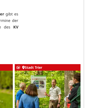
er
gibt es
ermine der
e des
KV
Stadt Trier