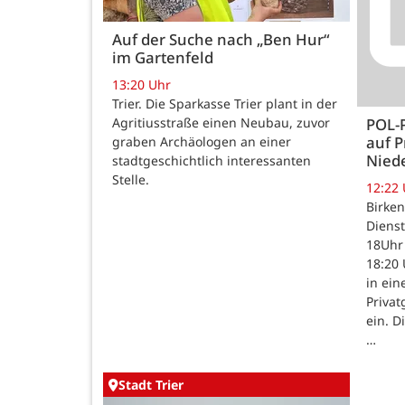
Auf der Suche nach „Ben Hur“
im Gartenfeld
13:20 Uhr
Trier. Die Sparkasse Trier plant in der
Agritiusstraße einen Neubau, zuvor
POL-
auf P
graben Archäologen an einer
Nied
stadtgeschichtlich interessanten
Stelle.
12:22
Birken
Dienst
18Uhr 
18:20 
in ein
Priva
ein. D
…
Stadt Trier