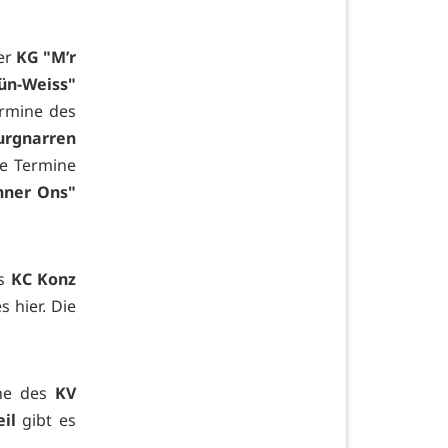
der
KG "M’r
ün-Weiss"
ermine des
urgnarren
ie Termine
nner Ons"
es
KC Konz
es
hier. Die
ine des
KV
il
gibt es