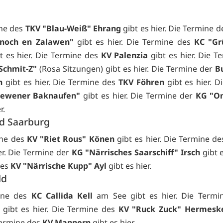
ine des
TKV "Blau-Weiß" Ehrang
gibt es
hier. Die Termine 
noch en Zalawen"
gibt es
hier. Die Termine des
KC "Gr
bt es
hier. Die Termine des
KV Palenzia
gibt es
hier. Die T
Schmit-Z"
(Rosa Sitzungen) gibt es
hier. Die Termine der
B
h
gibt es
hier. Die Termine des
TKV Föhren
gibt es
hier. D
Zewener Baknaufen"
gibt es
hier. Die Termine der
KG "O
r.
d Saarburg
ine des
KV "Riet Rous" Könen
gibt es
hier. Die Termine d
er. Die Termine der
KG "Närrisches Saarschiff" Irsch
gibt 
des
KV "Närrische Kupp" Ayl
gibt es
hier.
ld
ine des
KC Callida Kell
am See gibt es
hier. Die Term
gibt es
hier. Die Termine des
KV "Ruck Zuck" Hermeske
 Termine des
KV Mannern
gibt es
hier.