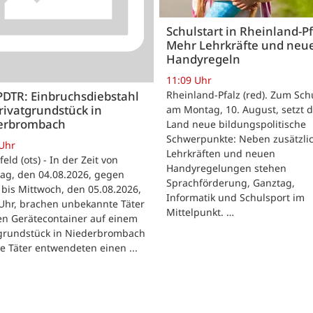
Schulstart in Rheinland-Pf
Mehr Lehrkräfte und neu
Handyregeln
11:09 Uhr
Rheinland-Pfalz (red). Zum Sch
PDTR: Einbruchsdiebstahl
rivatgrundstück in
am Montag, 10. August, setzt 
erbrombach
Land neue bildungspolitische
Schwerpunkte: Neben zusätzli
 Uhr
Lehrkräften und neuen
feld (ots) - In der Zeit von
Handyregelungen stehen
ag, den 04.08.2026, gegen
Sprachförderung, Ganztag,
bis Mittwoch, den 05.08.2026,
Informatik und Schulsport im
Uhr, brachen unbekannte Täter
Mittelpunkt. …
en Gerätecontainer auf einem
tgrundstück in Niederbrombach
ie Täter entwendeten einen ...