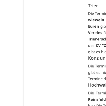
Trier
Die Term
wieweln 
Euren
gi
Vereins "
Trier-Irsc
des
CV "
gibt es
hie
Konz un
Die Term
gibt es
hi
Termine 
Hochwa
Die Term
Reinsfeld
hier. Die