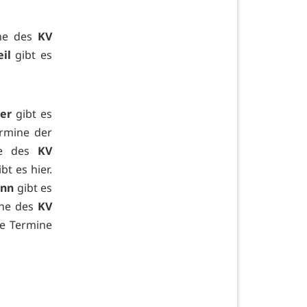
ine des
KV
il
gibt es
er
gibt es
ermine der
e des
KV
ibt es
hier.
enn
gibt es
ine des
KV
ie Termine