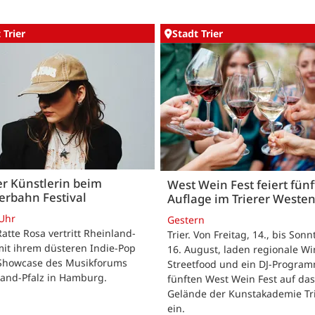
 Trier
Stadt Trier
er Künstlerin beim
West Wein Fest feiert fünf
erbahn Festival
Auflage im Trierer Weste
 Uhr
Gestern
 Ratte Rosa vertritt Rheinland-
Trier. Von Freitag, 14., bis Sonn
mit ihrem düsteren Indie-Pop
16. August, laden regionale Wi
Showcase des Musikforums
Streetfood und ein DJ-Progra
land-Pfalz in Hamburg.
fünften West Wein Fest auf das
Gelände der Kunstakademie Tr
ein.