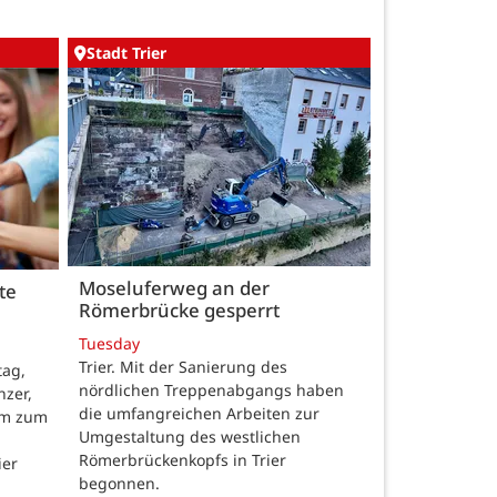
Stadt Trier
Moseluferweg an der
te
Römerbrücke gesperrt
n
Tuesday
Trier. Mit der Sanierung des
tag,
nördlichen Treppenabgangs haben
nzer,
die umfangreichen Arbeiten zur
mm zum
Umgestaltung des westlichen
Römerbrückenkopfs in Trier
ier
begonnen.