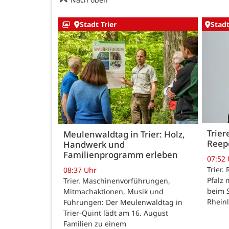
Stadt Trier
Stadt
Trier
Meulenwaldtag in Trier: Holz,
Reep
Handwerk und
Familienprogramm erleben
07:52
Trier.
08:37 Uhr
Pfalz 
Trier. Maschinenvorführungen,
beim 
Mitmachaktionen, Musik und
Rhein
Führungen: Der Meulenwaldtag in
Trier-Quint lädt am 16. August
Familien zu einem