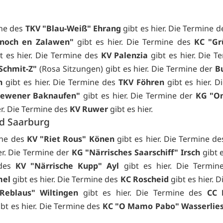
ine des
TKV "Blau-Weiß" Ehrang
gibt es
hier. Die Termine 
noch en Zalawen"
gibt es
hier. Die Termine des
KC "Gr
bt es
hier. Die Termine des
KV Palenzia
gibt es
hier. Die T
Schmit-Z"
(Rosa Sitzungen) gibt es
hier. Die Termine der
B
h
gibt es
hier. Die Termine des
TKV Föhren
gibt es
hier. D
Zewener Baknaufen"
gibt es
hier. Die Termine der
KG "O
er. Die Termine des
KV Ruwer
gibt es
hier.
d Saarburg
ine des
KV "Riet Rous" Könen
gibt es
hier. Die Termine d
er. Die Termine der
KG "Närrisches Saarschiff" Irsch
gibt 
 des
KV "Närrische Kupp" Ayl
gibt es
hier. Die Termi
el
gibt es
hier. Die Termine des
KC Roscheid
gibt es
hier. 
Reblaus" Wiltingen
gibt es
hier. Die Termine des
CC 
ibt es
hier. Die Termine des
KC "O Mamo Pabo" Wasserlie