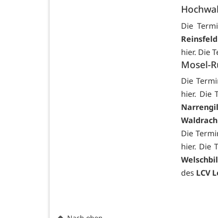
Hochwa
Die Term
Reinsfeld
hier. Die
Mosel-R
Die Term
hier. Die
Narrengi
Waldrach
Die Term
hier. Die
Welschbil
des
LCV L
Nach oben