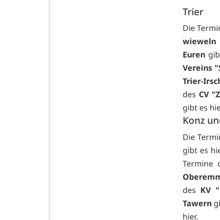
Trier
Die Term
wieweln 
Euren
gi
Vereins "
Trier-Irsc
des
CV "
gibt es
hi
Konz un
Die Term
gibt es
hi
Termine
Oberemm
des
KV "
Tawern
g
hier.