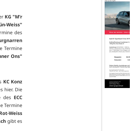
der
KG "M’r
ün-Weiss"
ermine des
urgnarren
ie Termine
nner Ons"
es
KC Konz
es
hier. Die
ne des
ECC
Die Termine
Rot-Weiss
sch
gibt es