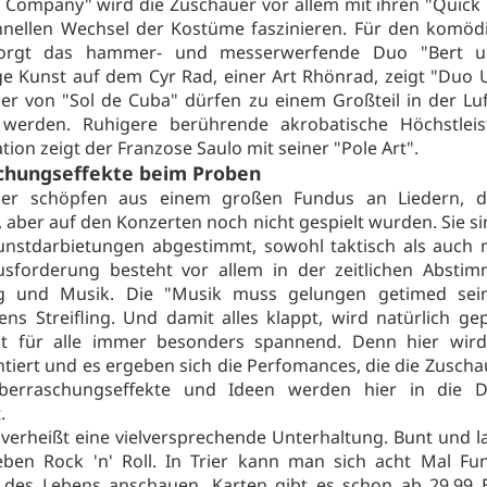
Company" wird die Zuschauer vor allem mit ihren "Quick
nellen Wechsel der Kostüme faszinieren. Für den komöd
orgt das hammer- und messerwerfende Duo "Bert u
e Kunst auf dem Cyr Rad, einer Art Rhönrad, zeigt "Duo 
ler von "Sol de Cuba" dürfen zu einem Großteil in der Luf
 werden. Ruhigere berührende akrobatische Höchstlei
ion zeigt der Franzose Saulo mit seiner "Pole Art".
chungseffekte beim Proben
er schöpfen aus einem großen Fundus an Liedern, di
, aber auf den Konzerten noch nicht gespielt wurden. Sie s
unstdarbietungen abgestimmt, sowohl taktisch als auch 
usforderung besteht vor allem in der zeitlichen Absti
 und Musik. Die "Musik muss gelungen getimed sein"
 Jens Streifling. Und damit alles klappt, wird natürlich ge
st für alle immer besonders spannend. Denn hier wird 
tiert und es ergeben sich die Perfomances, die die Zuscha
berraschungseffekte und Ideen werden hier in die D
.
verheißt eine vielversprechende Unterhaltung. Bunt und lau
eben Rock 'n' Roll. In Trier kann man sich acht Mal Fu
n des Lebens anschauen. Karten gibt es schon ab 29,99 