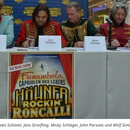
 Schöner, Jens Streifling, Micky Schläger, John Parsons und Wolf Simon