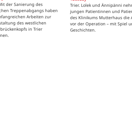
 Mit der Sanierung des
Trier. Lolek und Ännipänni ne
ichen Treppenabgangs haben
jungen Patientinnen und Patie
mfangreichen Arbeiten zur
des Klinikums Mutterhaus die 
taltung des westlichen
vor der Operation – mit Spiel 
brückenkopfs in Trier
Geschichten.
nen.