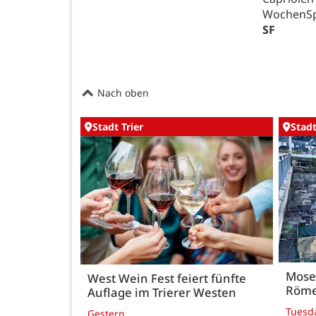
WochenSpi
SF
Nach oben
Stadt Trier
Stadt
Mose
West Wein Fest feiert fünfte
Röme
Auflage im Trierer Westen
Tuesd
Gestern