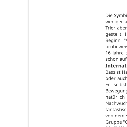
Die Symbi
weniger a
Trier, ab
gestellt.
Beginn: "
probeweis
16 Jahre 
schon auf
Internat
Bassist H
oder auch
Er selbs
Bewegung
natürlic
Nachwuc
fantastis
von dem s
Gruppe "C