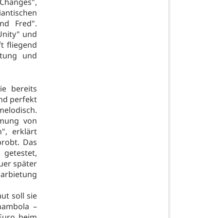
 Changes",
iantischen
nd Fred".
Unity" und
t fliegend
stung und
e bereits
ind perfekt
melodisch.
mmung von
, erklärt
probt. Das
getestet,
uer später
arbietung
t soll sie
nambola –
Euro beim