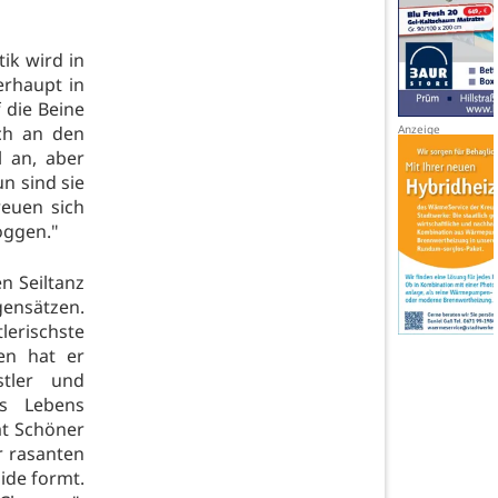
ik wird in
erhaupt in
 die Beine
ich an den
l an, aber
n sind sie
reuen sich
joggen."
n Seiltanz
gensätzen.
erischste
en hat er
stler und
s Lebens
mt Schöner
r rasanten
ide formt.