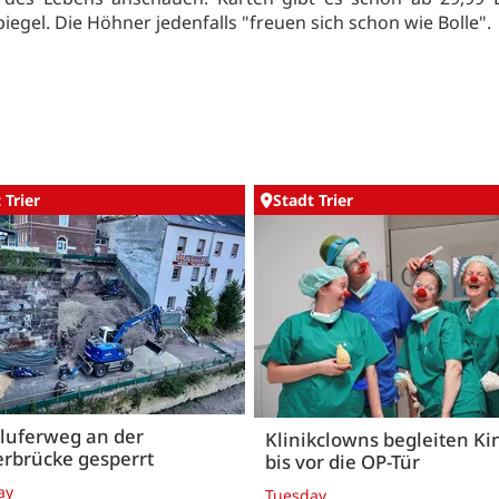
egel. Die Höhner jedenfalls "freuen sich schon wie Bolle".
 Trier
Stadt Trier
luferweg an der
Klinikclowns begleiten Ki
rbrücke gesperrt
bis vor die OP-Tür
ay
Tuesday