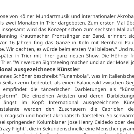
ose von Kölner Mundartmusik und internationaler Akrobat
ls zwei Monaten in Trier dargeboten. Zum ersten Mal üb
er insgesamt wird das Konzept schon zum sechsten Mal auf
 Henning Krautmacher, Frontsänger der Band, erinnert s
Vor 16 Jahren fing das Ganze in Köln mit Bernhard Pau
e. Wir dachten, es würde beim ersten Mal bleiben." Und nu
später in Trier mit ihrer ganz neuen Show. Die Höhner f
 Trier. "Wir werden Sightseeing machen und an der Mosel 
ional ausgezeichnete Künstler
annes Schöner beschreibt "Funambola", was im Italienische
 Seiltänzerin bedeutet, als einen Balanceakt zwischen Ge
t empfindet die tänzerischen Darbietungen als "künstl
sform". Die einzelnen Artisten und deren Darbietung
h längst im Kopf: International ausgezeichnete Kün
hstalente werden den Zuschauern die Capriolen de
ch, magisch und höchst akrobatisch darstellen. So schwär
eilspringenden Kolumbianer Jose Henry Caidedo oder de
razy Flight", die in Sekundenschnelle eine Menschenpyram