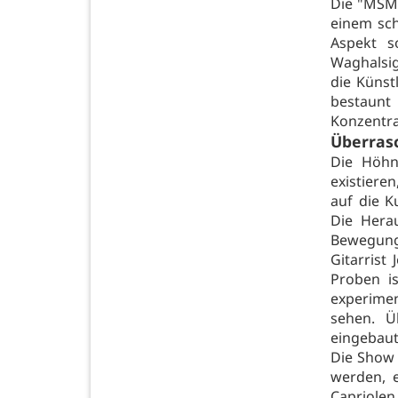
Die "MSM 
einem sch
Aspekt s
Waghalsig
die Künst
bestaunt
Konzentrat
Überras
Die Höhn
existieren
auf die K
Die Hera
Bewegung
Gitarrist
Proben i
experimen
sehen. Ü
eingebaut
Die Show 
werden, 
Capriole