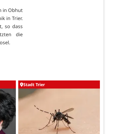
n in Obhut
k in Trier.
t, so dass
tzten die
osel.
Stadt Trier