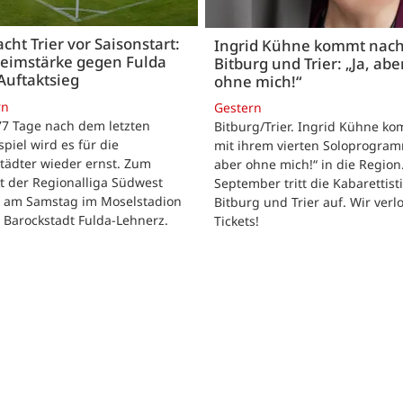
acht Trier vor Saisonstart:
Ingrid Kühne kommt nac
Heimstärke gegen Fulda
Bitburg und Trier: „Ja, abe
Auftaktsieg
ohne mich!“
rn
Gestern
 77 Tage nach dem letzten
Bitburg/Trier. Ingrid Kühne k
tspiel wird es für die
mit ihrem vierten Soloprogram
tädter wieder ernst. Zum
aber ohne mich!“ in die Region
t der Regionalliga Südwest
September tritt die Kabarettisti
t am Samstag im Moselstadion
Bitburg und Trier auf. Wir verl
 Barockstadt Fulda-Lehnerz.
Tickets!