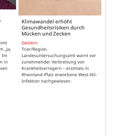
h
r
Klimawandel erhöht
Gesundheitsrisiken durch
Mücken und Zecken
Gestern
ommt
Trier/Region.
m „Ja,
Landesuntersuchungsamt warnt vor
. Im
zunehmender Verbreitung von
n in
Krankheitserregern – erstmals in
osen
Rheinland-Pfalz erworbene West-Nil-
Infektion nachgewiesen.