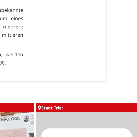
unbekannte
aum eines
 mehrere
 mittleren
n, werden
90.
Stadt Trier