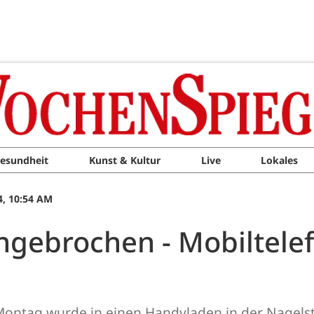
esundheit
Kunst & Kultur
Live
Lokales
, 10:54 AM
ngebrochen - Mobiltele
 Montag wurde in einen Handyladen in der Nagels