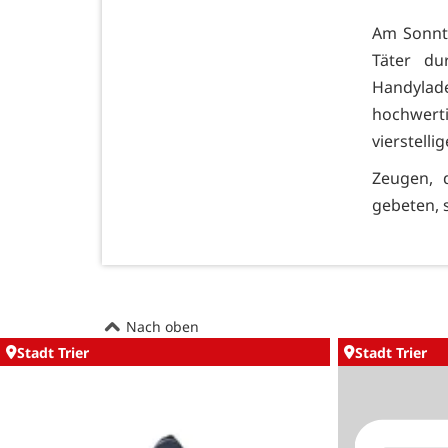
Am Sonnta
Täter du
Handyla
hochwerti
vierstelli
Zeugen, 
gebeten, s
Nach oben
Stadt Trier
Stadt Trier