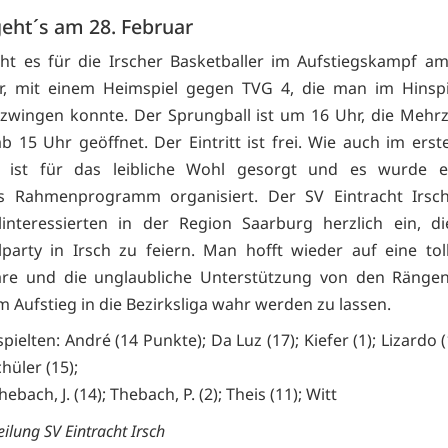
geht´s am 28. Februar
ht es für die Irscher Basketballer im Aufstiegskampf a
r, mit einem Heimspiel gegen TVG 4, die man im Hinspi
zwingen konnte. Der Sprungball ist um 16 Uhr, die Mehr
ab 15 Uhr geöffnet. Der Eintritt ist frei. Wie auch im erst
l ist für das leibliche Wohl gesorgt und es wurde e
es Rahmenprogramm organisiert. Der SV Eintracht Irsch
linteressierten in der Region Saarburg herzlich ein, d
lparty in Irsch zu feiern. Man hofft wieder auf eine toll
re und die unglaubliche Unterstützung von den Ränge
 Aufstieg in die Bezirksliga wahr werden zu lassen.
spielten: André (14 Punkte); Da Luz (17); Kiefer (1); Lizardo 
chüler (15);
hebach, J. (14); Thebach, P. (2); Theis (11); Witt
ilung SV Eintracht Irsch