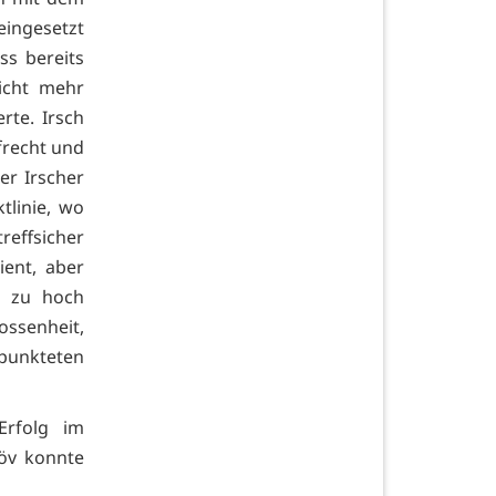
eingesetzt
s bereits
nicht mehr
rte. Irsch
frecht und
r Irscher
tlinie, wo
reffsicher
ient, aber
e zu hoch
ssenheit,
punkteten
Erfolg im
röv konnte