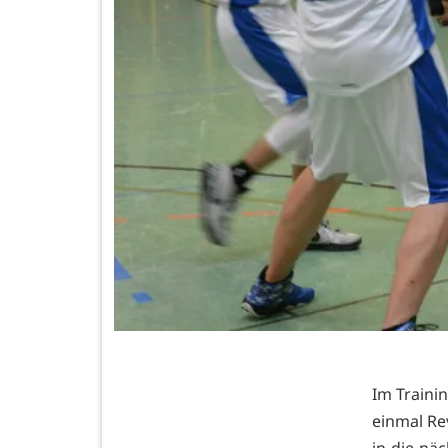
Im Traini
einmal Re
in die nä