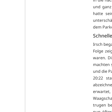
und ganz
hatte se
unterschä
dem Parke
Schnell
Irsch beg
Folge ze
waren. Di
machten s
und die P
20:22 st
abzeichn
erwarte
Waagscha
trugen be
nun öfter