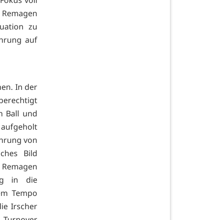
s Remagen
uation zu
ahrung auf
en. In der
erechtigt
n Ball und
 aufgeholt
ührung von
ches Bild
r Remagen
g in die
hem Tempo
ie Irscher
n Turnover