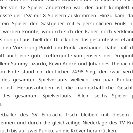
der von 12 Spieler angetreten war, der auch komplett 
usste der TSV mit 8 Spielern auskommen. Hinzu kam, das
g ein Spieler der Gastgeber mit 5 persönlichen Fouls 
t werden konnte, wodurch sich der Kader noch verkleine
es nun gut aus, hielt den Druck über das gesamte Viertel au
o den Vorsprung Punkt um Punkt ausbauen. Dabei half de
t auch eine gute Trefferquote von jenseits der Dreipunk
allem Sammy Lizardo, Kevin André und Johannes Thebach t
Am Ende stand ein deutlicher 74:98 Sieg, der zwar verd
 des gesamten Spielverlaufs vielleicht ein paar Punkt
len ist. Herauszuheben ist die mannschaftliche Geschlo
des gesamten Spielverlaufs. Allein sechs Spieler 
g.
etballer des SV Eintracht Irsch bleiben mit diesem 
rennen und durch die gleichzeitige Niederlage des TV K
uch bis auf zwei Punkte an die Kröver heranrücken.