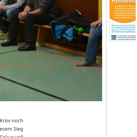
 Kröv noch
iesem Sieg
Fokus voll