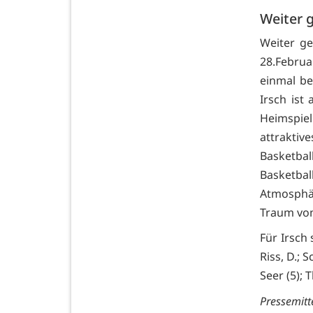
Weiter 
Weiter ge
28.Februa
einmal be
Irsch ist 
Heimspie
attraktiv
Basketbal
Basketbal
Atmosphä
Traum vom
Für Irsch 
Riss, D.; S
Seer (5); T
Pressemitte