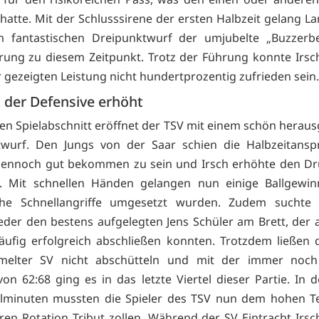
 hatte. Mit der Schlusssirene der ersten Halbzeit gelang La
m fantastischen Dreipunktwurf der umjubelte „Buzzerbe
rung zu diesem Zeitpunkt. Trotz der Führung konnte Irsc
r gezeigten Leistung nicht hundertprozentig zufrieden sein.
n der Defensive erhöht
en Spielabschnitt eröffnet der TSV mit einem schön heraus
twurf. Den Jungs von der Saar schien die Halbzeitansp
dennoch gut bekommen zu sein und Irsch erhöhte den Dr
e. Mit schnellen Händen gelangen nun einige Ballgewinn
iche Schnellangriffe umgesetzt wurden. Zudem sucht
der den bestens aufgelegten Jens Schüler am Brett, der 
äufig erfolgreich abschließen konnten. Trotzdem ließen d
melter SV nicht abschütteln und mit der immer noc
on 62:68 ging es in das letzte Viertel dieser Partie. In d
elminuten mussten die Spieler des TSV nun dem hohen 
ren Rotation Tribut zollen. Während der SV Eintracht Irs