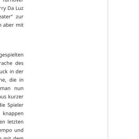
rry Da Luz
ater“ zur
h aber mit
gespielten
rache des
uck in der
e, die in
e man nun
aus kurzer
ie Spieler
h knappen
en letzten
Tempo und
ch mit dem