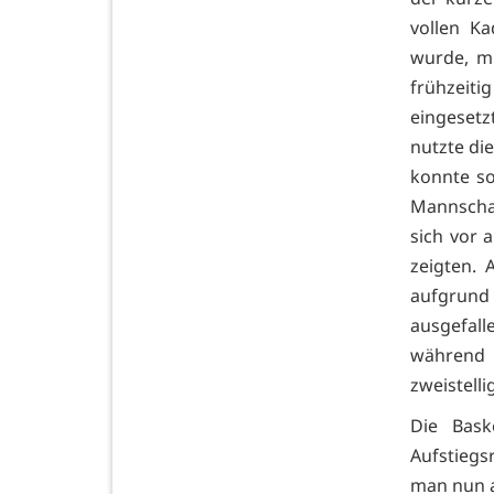
vollen Ka
wurde, m
frühzeiti
eingesetz
nutzte di
konnte s
Mannschaf
sich vor 
zeigten. 
aufgrund
ausgefal
während 
zweistelli
Die Bask
Aufstiegs
man nun a