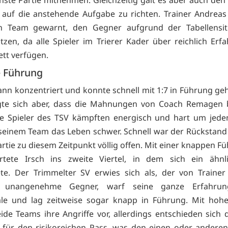
 auf die anstehende Aufgabe zu richten. Trainer Andrea
in Team gewarnt, den Gegner aufgrund der Tabellensit
tzen, da alle Spieler im Trierer Kader über reichlich Erf
tt verfügen.
e Führung
ann konzentriert und konnte schnell mit 1:7 in Führung geh
igte sich aber, dass die Mahnungen von Coach Remagen b
e Spieler des TSV kämpften energisch und hart um jede
einem Team das Leben schwer. Schnell war der Rückstand
artie zu diesem Zeitpunkt völlig offen. Mit einer knappen F
artete Irsch ins zweite Viertel, in dem sich ein ähnli
ete. Der Trimmelter SV erwies sich als, der von Traine
t, unangenehme Gegner, warf seine ganze Erfahrun
le und lag zeitweise sogar knapp in Führung. Mit ho
ide Teams ihre Angriffe vor, allerdings entschieden sich d
 für den risikoreichen Pass, was den einen oder andere