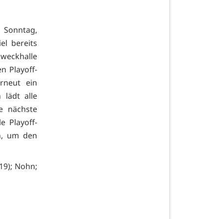
m Sonntag,
el bereits
zweckhalle
en Playoff-
rneut ein
 lädt alle
ie nächste
e Playoff-
n, um den
(19); Nohn;