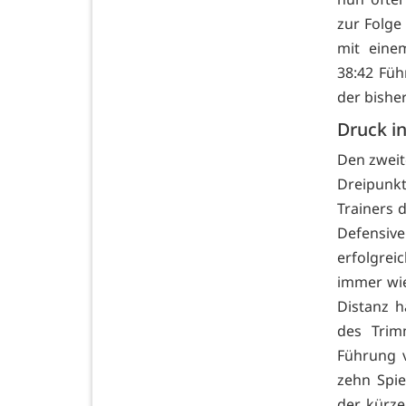
zur Folge
mit eine
38:42 Füh
der bishe
Druck i
Den zweit
Dreipunk
Trainers 
Defensiv
erfolgre
immer wie
Distanz h
des Trim
Führung v
zehn Spi
der kürze