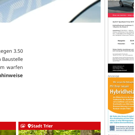
gegen 3.50
 Baustelle
em warfen
nhinweise
Stadt Trier