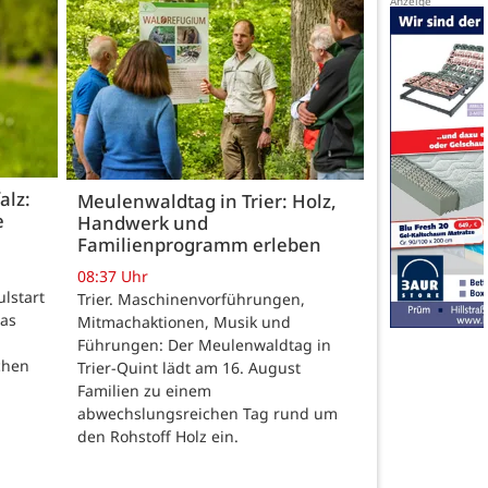
alz:
Meulenwaldtag in Trier: Holz,
e
Handwerk und
Familienprogramm erleben
08:37 Uhr
ulstart
Trier. Maschinenvorführungen,
das
Mitmachaktionen, Musik und
Führungen: Der Meulenwaldtag in
chen
Trier-Quint lädt am 16. August
Familien zu einem
abwechslungsreichen Tag rund um
den Rohstoff Holz ein.