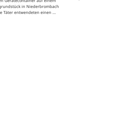
en Gerätecontainer auf einem
tgrundstück in Niederbrombach
ie Täter entwendeten einen ...