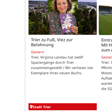
Trier zu Fuß, Viez zur
Eintr
Belohnung
Mit 
zum 
Gestern
Trier. Virginia Landau hat zwölf
Geste
Spaziergänge durch Trier
Trier.
zusammengestellt / Wir verlosen vier
Pflich
Exemplare ihres neuen Buchs.
Moses
Auftak
warte
die SG
Stadt Trier