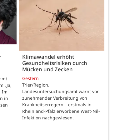
h
r
Klimawandel erhöht
Gesundheitsrisiken durch
Mücken und Zecken
Gestern
ommt
Trier/Region.
m „Ja,
Landesuntersuchungsamt warnt vor
. Im
zunehmender Verbreitung von
n in
Krankheitserregern – erstmals in
osen
Rheinland-Pfalz erworbene West-Nil-
Infektion nachgewiesen.