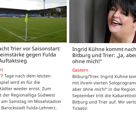
acht Trier vor Saisonstart:
Ingrid Kühne kommt nac
Heimstärke gegen Fulda
Bitburg und Trier: „Ja, abe
Auftaktsieg
ohne mich!“
rn
Gestern
 77 Tage nach dem letzten
Bitburg/Trier. Ingrid Kühne k
tspiel wird es für die
mit ihrem vierten Soloprogram
tädter wieder ernst. Zum
aber ohne mich!“ in die Region
t der Regionalliga Südwest
September tritt die Kabarettisti
t am Samstag im Moselstadion
Bitburg und Trier auf. Wir verl
 Barockstadt Fulda-Lehnerz.
Tickets!