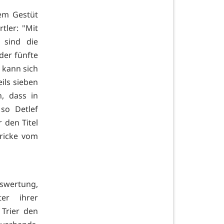
dem Gestüt
tler: "Mit
 sind die
der fünfte
 kann sich
ils sieben
, dass in
so Detlef
 den Titel
Fricke vom
swertung,
er ihrer
Trier den