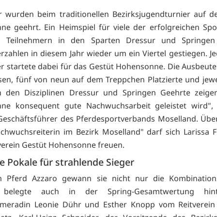
r wurden beim traditionellen Bezirksjugendturnier auf 
e geehrt. Ein Heimspiel für viele der erfolgreichen Spor
 Teilnehmern in den Sparten Dressur und Springen
rzahlen in diesem Jahr wieder um ein Viertel gestiegen. Je
r startete dabei für das Gestüt Hohensonne. Die Ausbeute
sen, fünf von neun auf dem Treppchen Platzierte und jewe
n den Disziplinen Dressur und Springen Geehrte zeigen
ne konsequent gute Nachwuchsarbeit geleistet wird", 
eschäftsführer des Pferdesportverbands Moselland. Über
chwuchsreiterin im Bezirk Moselland" darf sich Larissa 
verein Gestüt Hohensonne freuen.
e Pokale für strahlende Sieger
m Pferd Azzaro gewann sie nicht nur die Kombination
 belegte auch in der Spring-Gesamtwertung hint
ameradin Leonie Dühr und Esther Knopp vom Reitverein 