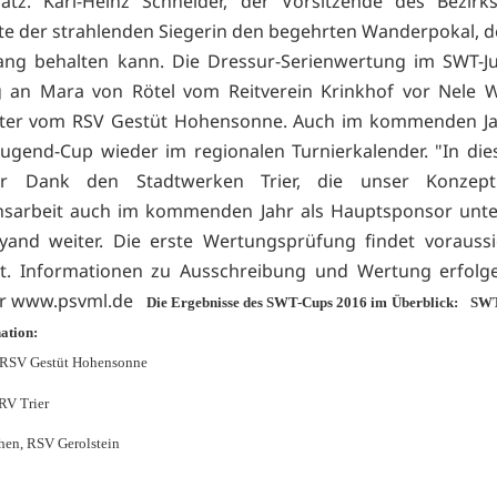
latz. Karl-Heinz Schneider, der Vorsitzende des Bezirk
te der strahlenden Siegerin den begehrten Wanderpokal, d
lang behalten kann. Die Dressur-Serienwertung im SWT-
g an Mara von Rötel vom Reitverein Krinkhof vor Nele 
ster vom RSV Gestüt Hohensonne. Auch im kommenden Jah
ugend-Cup wieder im regionalen Turnierkalender. "In di
er Dank den Stadtwerken Trier, die unser Konzep
sarbeit auch im kommenden Jahr als Hauptsponsor unter
and weiter. Die erste Wertungsprüfung findet voraussi
tt. Informationen zu Ausschreibung und Wertung erfolg
er
www.psvml.de
Die Ergebnisse des SWT-Cups 2016 im Überblick:
SWT
ation:
, RSV Gestüt Hohensonne
RV Trier
hen, RSV Gerolstein