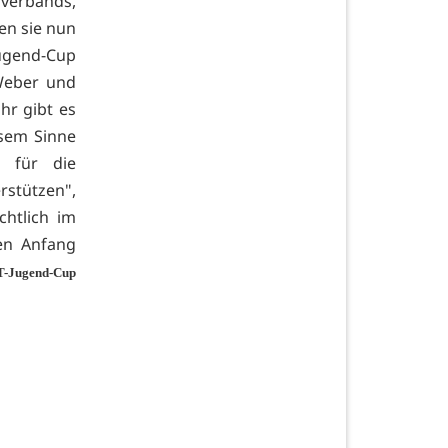
sverbands,
en sie nun
Jugend-Cup
Weber und
r gibt es
esem Sinne
t für die
stützen",
chtlich im
en Anfang
-Jugend-Cup