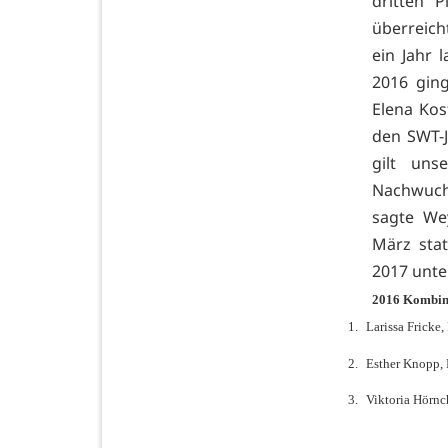
dritten P
überreich
ein Jahr 
2016 gin
Elena Ko
den SWT-J
gilt uns
Nachwuch
sagte Wey
März sta
2017 unt
2016 Kombin
1.
Larissa Fricke
2.
Esther Knopp, 
3.
Viktoria Hörnc