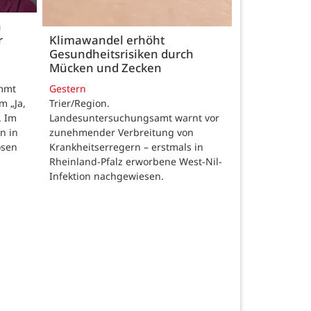
h
r
Klimawandel erhöht
Gesundheitsrisiken durch
Mücken und Zecken
Gestern
ommt
Trier/Region.
m „Ja,
Landesuntersuchungsamt warnt vor
. Im
zunehmender Verbreitung von
n in
Krankheitserregern – erstmals in
osen
Rheinland-Pfalz erworbene West-Nil-
Infektion nachgewiesen.