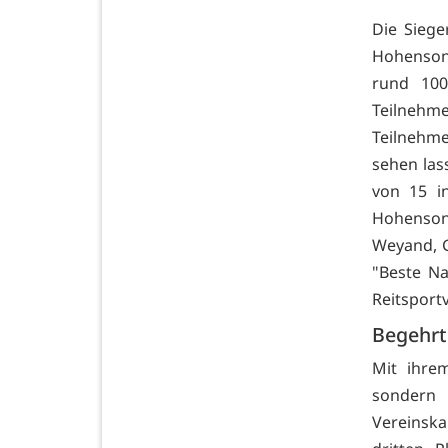
Die Siege
Hohensonn
rund 100
Teilnehme
Teilnehme
sehen las
von 15 i
Hohenson
Weyand, G
"Beste Na
Reitsport
Begehrt
Mit ihre
sondern
Vereinsk