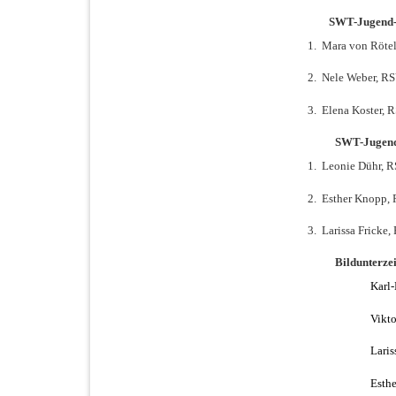
SWT-Jugend-
1.
Mara von Rötel
2.
Nele Weber, R
3.
Elena Koster, 
SWT-Jugend
1.
Leonie Dühr, 
2.
Esther Knopp, 
3.
Larissa Fricke
Bildunterzei
Karl-
Vikt
Laris
Esthe