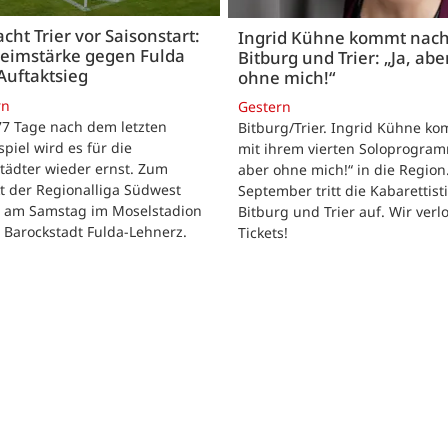
acht Trier vor Saisonstart:
Ingrid Kühne kommt nac
Heimstärke gegen Fulda
Bitburg und Trier: „Ja, abe
Auftaktsieg
ohne mich!“
rn
Gestern
 77 Tage nach dem letzten
Bitburg/Trier. Ingrid Kühne k
tspiel wird es für die
mit ihrem vierten Soloprogram
tädter wieder ernst. Zum
aber ohne mich!“ in die Region
t der Regionalliga Südwest
September tritt die Kabarettisti
t am Samstag im Moselstadion
Bitburg und Trier auf. Wir verl
 Barockstadt Fulda-Lehnerz.
Tickets!