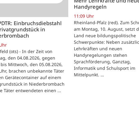
Mehr Lehrkräfte und neu
Handyregeln
11:09 Uhr
Rheinland-Pfalz (red). Zum Sch
PDTR: Einbruchsdiebstahl
rivatgrundstück in
am Montag, 10. August, setzt 
erbrombach
Land neue bildungspolitische
Schwerpunkte: Neben zusätzli
 Uhr
Lehrkräften und neuen
feld (ots) - In der Zeit von
Handyregelungen stehen
ag, den 04.08.2026, gegen
Sprachförderung, Ganztag,
bis Mittwoch, den 05.08.2026,
Informatik und Schulsport im
Uhr, brachen unbekannte Täter
Mittelpunkt. …
en Gerätecontainer auf einem
tgrundstück in Niederbrombach
ie Täter entwendeten einen ...