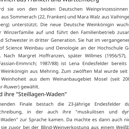
rd sie von den beiden Deutschen Weinprinzessinnen 
 aus Sommerach (22, Franken) und Mara Walz aus Vaihinge
erg) unterstützt. Die neue Deutsche Weinkönigin wuchs
r Winzerfamilie auf und führt den Familienbetrieb zus
d Schwester in dritter Generation. Sie hat im vergangene
 of Science Weinbau und Oenologie an der Hochschule G
. Nach Margret Hoffranzen, später Willmes (1956/57), 
Fassian-Emmrich; 1987/88) ist Lena Endesfelder bereits 
 Weinkönigin aus Mehring. Zum zwölften Mal wurde seit 
 Weinhoheit aus dem Weinanbaugebiet Mosel (seit 200
r-Ruwer) gewählt.
d ihre "Steillagen-Waden"
enden Finale bestach die 23-Jährige Endesfelder d
schreibung, in der auch ihre "muskulösen und dy
en-Waden" zur Sprache kamen. Da machte es dann auch ni
 sie zuvor bei der Blind-Weinverkostung aus einem Wei