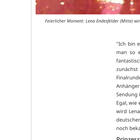
Feierlicher Moment: Lena Endesfelder (Mitte) w
"Ich bin 
man so e
fantastis
zunächst
Finalrund
Anhänger
Sendung i
Egal, wie 
wird Lena
deutsche
noch bek
Prinzes