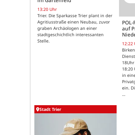
im Gartenfeld
13:20 Uhr
Trier. Die Sparkasse Trier plant in der
Agritiusstraße einen Neubau, zuvor
POL-
auf P
graben Archäologen an einer
Nied
stadtgeschichtlich interessanten
Stelle.
12:22
Birken
Dienst
18Uhr 
18:20 
in ein
Priva
ein. D
…
Stadt Trier