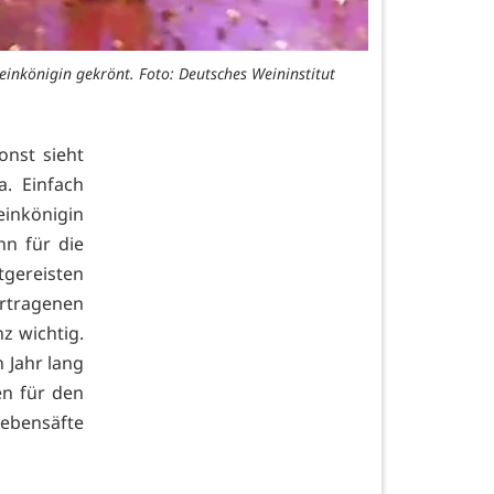
inkönigin gekrönt. Foto: Deutsches Weininstitut
onst sieht
. Einfach
einkönigin
n für die
tgereisten
rtragenen
z wichtig.
n Jahr lang
en für den
ebensäfte