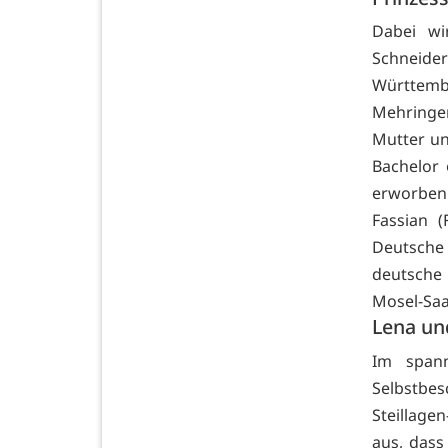
Dabei wi
Schneider
Württemb
Mehringe
Mutter un
Bachelor
erworben
Fassian (
Deutsche
deutsche
Mosel-Saa
Lena un
Im spann
Selbstbe
Steillag
aus, dass