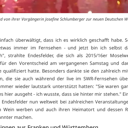
ird von ihrer Vorgängerin Josefine Schlumberger zur neuen Deutschen We
einfach überwältigt, dass ich es wirklich geschafft habe. S
twas immer im Fernsehen - und jetzt bin ich selbst da
ch", strahlte Endesfelder, die sich als 2015/16er Moselw
 für den Vorentscheid am vergangenen Samstag und dan
e qualifiziert hatte. Besonders dankte sie den zahlreich mi
n, die sie auch während der live im SWR-Fernsehen übe
mmer wieder lautstark unterstützt hatten: "Sie waren gan
es hier ausgeht - ich wusste, dass sie hinter mir stehen." Ei
 Endesfelder nun weltweit bei zahlreichen Veranstaltung
n Wein werben und auch ihren Heimatort und dessen R
annter machen.
sinnen aus Franken und Württemberg