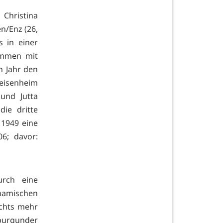
Christina
n/Enz (26,
 in einer
ammen mit
n Jahr den
eisenheim
und Jutta
die dritte
1949 eine
6; davor:
urch eine
namischen
chts mehr
ßburgunder