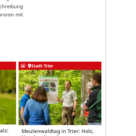
chreibung
uroren mit
Stadt Trier
alz:
Meulenwaldtag in Trier: Holz,