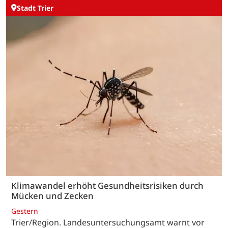
Stadt Trier
Klimawandel erhöht Gesundheitsrisiken durch
Mücken und Zecken
Gestern
Trier/Region. Landesuntersuchungsamt warnt vor