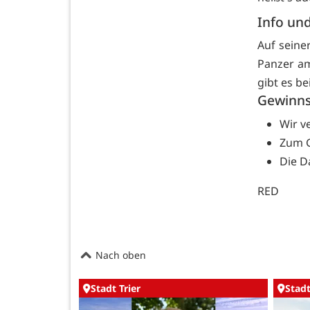
Info und
Auf seine
Panzer am
gibt es b
Gewinns
Wir v
Zum G
Die D
RED
Nach oben
Stadt Trier
Stadt