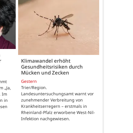
h
r
Klimawandel erhöht
Gesundheitsrisiken durch
Mücken und Zecken
Gestern
ommt
Trier/Region.
m „Ja,
Landesuntersuchungsamt warnt vor
. Im
zunehmender Verbreitung von
n in
Krankheitserregern – erstmals in
osen
Rheinland-Pfalz erworbene West-Nil-
Infektion nachgewiesen.