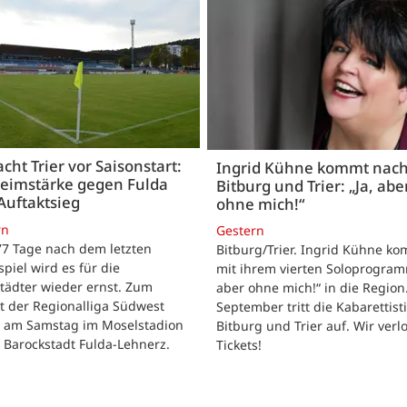
acht Trier vor Saisonstart:
Ingrid Kühne kommt nac
Heimstärke gegen Fulda
Bitburg und Trier: „Ja, abe
Auftaktsieg
ohne mich!“
rn
Gestern
 77 Tage nach dem letzten
Bitburg/Trier. Ingrid Kühne k
tspiel wird es für die
mit ihrem vierten Soloprogram
tädter wieder ernst. Zum
aber ohne mich!“ in die Region
t der Regionalliga Südwest
September tritt die Kabarettisti
t am Samstag im Moselstadion
Bitburg und Trier auf. Wir verl
 Barockstadt Fulda-Lehnerz.
Tickets!