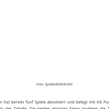
Foto: Symbolbild/Archiv
n hat bereits fünf Spiele absolviert und belegt mit 4:6 P
 in der Tabelle. Die beiden einzigen Siege landeten die T