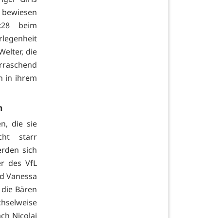
, bewiesen
:28 beim
rlegenheit
elter, die
rraschend
n in ihrem
n
, die sie
cht starr
erden sich
r des VfL
nd Vanessa
 die Bären
hselweise
ch Nicolaj