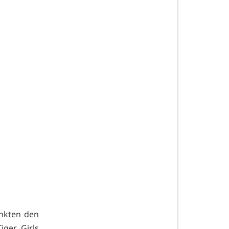
unkten den
iger Girls