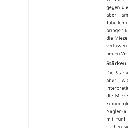
gegen die
aber am
Tabellenf
bringen k
die Miez
verlassen
neuen Ver
Stärken 
Die Stär
aber wie
interpret
die Miez
kommt gle
Nagler (a
mit fünf
suchen si