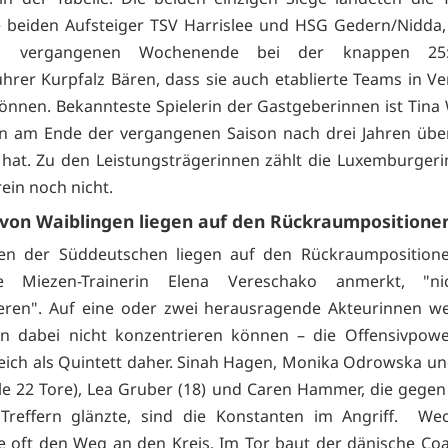
 beiden Aufsteiger TSV Harrislee und HSG Gedern/Nidda
 vergangenen Wochenende bei der knappen 25
ührer Kurpfalz Bären, dass sie auch etablierte Teams in Ve
önnen. Bekannteste Spielerin der Gastgeberinnen ist Tina W
en am Ende der vergangenen Saison nach drei Jahren übe
 hat. Zu den Leistungsträgerinnen zählt die Luxemburgeri
ein noch nicht.
von Waiblingen liegen auf den Rückraumpositione
ken der Süddeutschen liegen auf den Rückraumpositionen
 Miezen-Trainerin Elena Vereschako anmerkt, "ni
ieren". Auf eine oder zwei herausragende Akteurinnen w
en dabei nicht konzentrieren können – die Offensivpowe
ich als Quintett daher. Sinah Hagen, Monika Odrowska u
lle 22 Tore), Lea Gruber (18) und Caren Hammer, die gegen
 Treffern glänzte, sind die Konstanten im Angriff. Wec
e oft den Weg an den Kreis. Im Tor baut der dänische Coa