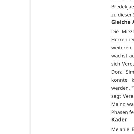
Bredekjae
zu dieser
Gleiche 
Die Miez
Herrenber
weiteren 
wächst a
sich Vere
Dora Sim
konnte, 
werden. "
sagt Vere
Mainz war
Phasen fe
Kader
Melanie E