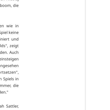
nboom, die
en wie in
piel keine
iniert und
s", zeigt
eden. Auch
insteigen
angesehen
rtsetzen",
 Spiels in
immer, die
den."
h Sattler,