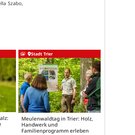
lla Szabo,
Stadt Trier
alz:
Meulenwaldtag in Trier: Holz,
e
Handwerk und
Familienprogramm erleben