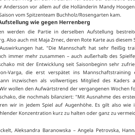
r Andersson vor allem auf die Holländerin Mandy Hooge
 Saison vom Spitzenteam Buchholz/Rosengarten kam.
Aufstellung wie gegen Herrenberg
en werden die Partie in derselben Aufstellung bestreit
g. Also auch mit Maja Zrnec, deren Rote Karte aus diesem S
Auswirkungen hat. "Die Mannschaft hat sehr fleißig tra
uch immer mehr zusammen – auch außerhalb des Spielfeld
schako mit der Entwicklung seit Saisonbeginn sehr zufri
on-Varga, die erst verspätet ins Mannschaftstraining e
kann inzwischen als vollwertiges Mitglied des Kaders 
Wir wollen den Aufwärtstrend der vergangenen Wochen fo
schako, die nochmals bilanziert: "Mit Ausnahme des ersten
en wir in jedem Spiel auf Augenhöhe. Es gilt also wie 
hlender Konzentration kurz zu halten oder ganz zu vermei
ckelt, Aleksandra Baranowska – Angela Petrovska, Hanna